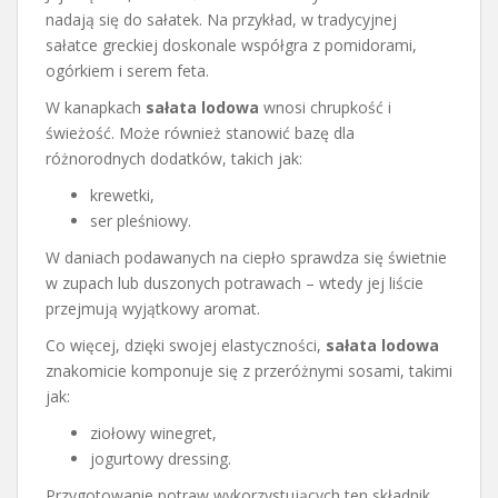
nadają się do sałatek. Na przykład, w tradycyjnej
sałatce greckiej doskonale współgra z pomidorami,
ogórkiem i serem feta.
W kanapkach
sałata lodowa
wnosi chrupkość i
świeżość. Może również stanowić bazę dla
różnorodnych dodatków, takich jak:
krewetki,
ser pleśniowy.
W daniach podawanych na ciepło sprawdza się świetnie
w zupach lub duszonych potrawach – wtedy jej liście
przejmują wyjątkowy aromat.
Co więcej, dzięki swojej elastyczności,
sałata lodowa
znakomicie komponuje się z przeróżnymi sosami, takimi
jak:
ziołowy winegret,
jogurtowy dressing.
Przygotowanie potraw wykorzystujących ten składnik