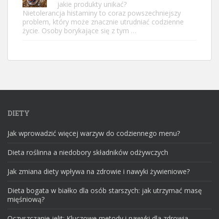
jakie produkty unikać?
Nietolerancja histaminy to coraz powszechniejszy
problem, który może znacznie utrudniać codzienne
życie. Osoby borykające się z tym …
DIETY
Jak wprowadzić więcej warzyw do codziennego menu?
Dieta roślinna a niedobory składników odżywczych
Jak zmiana diety wpływa na zdrowie i nawyki żywieniowe?
Dieta bogata w białko dla osób starszych: jak utrzymać masę
mięśniową?
Oczyszczanie jelit: Kluczowe metody i nawyki dla zdrowia