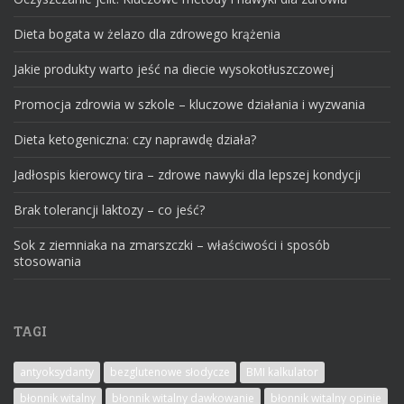
Dieta bogata w żelazo dla zdrowego krążenia
Jakie produkty warto jeść na diecie wysokotłuszczowej
Promocja zdrowia w szkole – kluczowe działania i wyzwania
Dieta ketogeniczna: czy naprawdę działa?
Jadłospis kierowcy tira – zdrowe nawyki dla lepszej kondycji
Brak tolerancji laktozy – co jeść?
Sok z ziemniaka na zmarszczki – właściwości i sposób
stosowania
TAGI
antyoksydanty
bezglutenowe słodycze
BMI kalkulator
błonnik witalny
błonnik witalny dawkowanie
błonnik witalny opinie