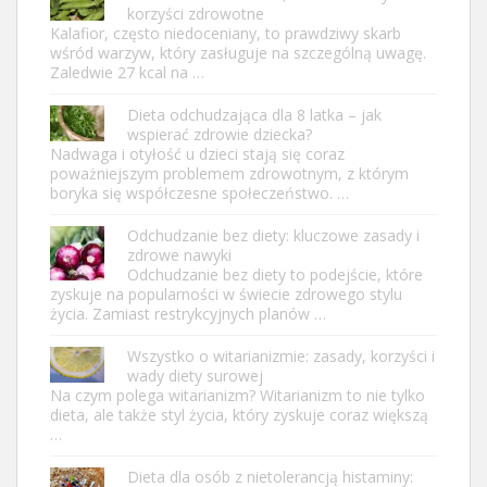
korzyści zdrowotne
Kalafior, często niedoceniany, to prawdziwy skarb
wśród warzyw, który zasługuje na szczególną uwagę.
Zaledwie 27 kcal na …
Dieta odchudzająca dla 8 latka – jak
wspierać zdrowie dziecka?
Nadwaga i otyłość u dzieci stają się coraz
poważniejszym problemem zdrowotnym, z którym
boryka się współczesne społeczeństwo. …
Odchudzanie bez diety: kluczowe zasady i
zdrowe nawyki
Odchudzanie bez diety to podejście, które
zyskuje na popularności w świecie zdrowego stylu
życia. Zamiast restrykcyjnych planów …
Wszystko o witarianizmie: zasady, korzyści i
wady diety surowej
Na czym polega witarianizm? Witarianizm to nie tylko
dieta, ale także styl życia, który zyskuje coraz większą
…
Dieta dla osób z nietolerancją histaminy: