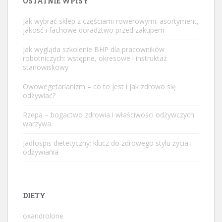
OSTATNIE WPISY
Jak wybrać sklep z częściami rowerowymi: asortyment,
jakość i fachowe doradztwo przed zakupem
Jak wygląda szkolenie BHP dla pracowników
robotniczych: wstępne, okresowe i instruktaż
stanowiskowy
Owowegetarianizm – co to jest i jak zdrowo się
odżywiać?
Rzepa – bogactwo zdrowia i właściwości odżywczych
warzywa
Jadłospis dietetyczny: klucz do zdrowego stylu życia i
odżywiania
DIETY
oxandrolone