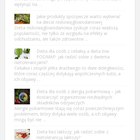
wpłynąć na …
Jakie produkty spożywcze warto wybierać
na diecie niskowęglowodanowej
Dieta niskowęglowodanowa zyskuje coraz większą
popularność, nie tylko ze względu na efekty w
odchudzaniu, ale także zdrowotne …
Dieta dla osób z celiakią a dieta low
FODMAP: jak radzić sobie z dwiema
nietolerancjami?
Celiakia i zespół jelita drażliwego to dwie dolegliwości,
które coraz częściej dotykają współczesnych ludzi, a
ich objawy …
Dieta dla osób z alergią pokarmową – jak
dostarczyć organizmowi niezbędnych
składników odżywczych
Alergie pokarmowe stają się coraz powszechniejszym
problemem, który dotyka wiele osób, a ich objawy
mogą być nie …
Dieta bez laktozy: jak radzić sobie z
nietolerancją laktozy?