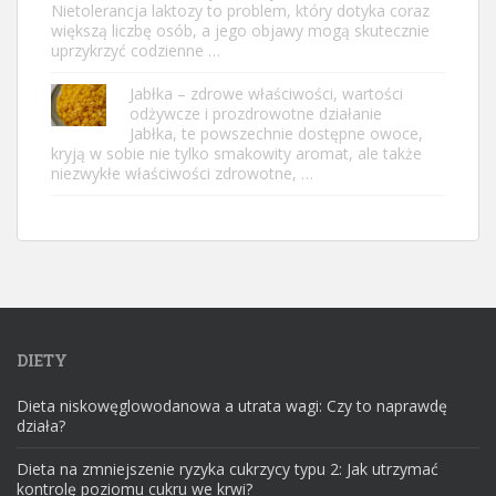
Nietolerancja laktozy to problem, który dotyka coraz
większą liczbę osób, a jego objawy mogą skutecznie
uprzykrzyć codzienne …
Jabłka – zdrowe właściwości, wartości
odżywcze i prozdrowotne działanie
Jabłka, te powszechnie dostępne owoce,
kryją w sobie nie tylko smakowity aromat, ale także
niezwykłe właściwości zdrowotne, …
DIETY
Dieta niskowęglowodanowa a utrata wagi: Czy to naprawdę
działa?
Dieta na zmniejszenie ryzyka cukrzycy typu 2: Jak utrzymać
kontrolę poziomu cukru we krwi?