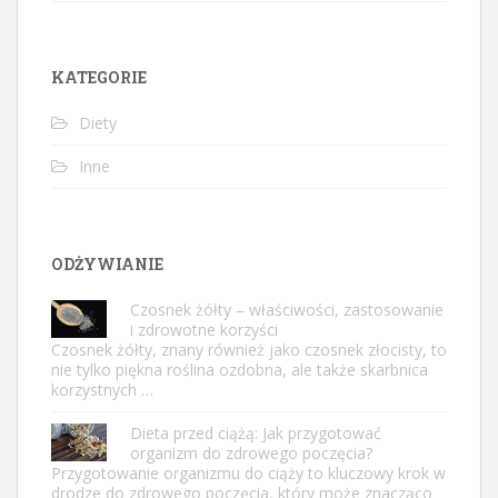
KATEGORIE
Diety
Inne
ODŻYWIANIE
Czosnek żółty – właściwości, zastosowanie
i zdrowotne korzyści
Czosnek żółty, znany również jako czosnek złocisty, to
nie tylko piękna roślina ozdobna, ale także skarbnica
korzystnych …
Dieta przed ciążą: Jak przygotować
organizm do zdrowego poczęcia?
Przygotowanie organizmu do ciąży to kluczowy krok w
drodze do zdrowego poczęcia, który może znacząco