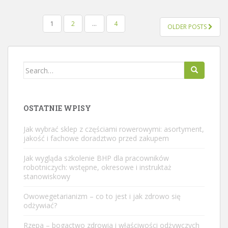
STRONICOWANIE
1
2
…
4
OLDER POSTS
WPISÓW
Search
for:
OSTATNIE WPISY
Jak wybrać sklep z częściami rowerowymi: asortyment,
jakość i fachowe doradztwo przed zakupem
Jak wygląda szkolenie BHP dla pracowników
robotniczych: wstępne, okresowe i instruktaż
stanowiskowy
Owowegetarianizm – co to jest i jak zdrowo się
odżywiać?
Rzepa – bogactwo zdrowia i właściwości odżywczych