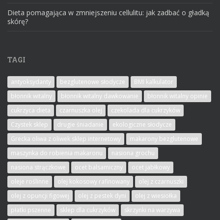
Dieta pomagająca w zmniejszeniu cellulitu: jak zadbać o gładką
skórę?
TAGI
antyoksydanty
bezglutenowe słodycze
BMI kalkulator
błonnik witalny
błonnik witalny dawkowanie
błonnik witalny opinie
cukrzyca dieta
czarnuszka olej
czekolada dla cukrzyków
Czystek sklep
drugie śniadanie
ekologiczne słodycze
Grecka oliwa z oliwek sklep internetowy
makarony bezglutenowe
maszynka do robienia makaronu
nasiona grochu
nasiona strączkowe
ocet balsamiczny
ocet jabłkowy
oleje roślinne
olej kokosowy rafinowany
olej z czarnuszki
olej z opuncji figowej
olej z pestek dyni
olej z wiesiołka
płatki pszenne
sklep dla cukrzyków
skrzynki na warzywa