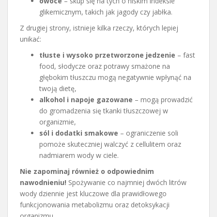
owoce
– skup się na tych o niskim indeksie
glikemicznym, takich jak jagody czy jabłka.
Z drugiej strony, istnieje kilka rzeczy, których lepiej
unikać:
tłuste i wysoko przetworzone jedzenie
– fast
food, słodycze oraz potrawy smażone na
głębokim tłuszczu mogą negatywnie wpłynąć na
twoją dietę,
alkohol i napoje gazowane
– mogą prowadzić
do gromadzenia się tkanki tłuszczowej w
organizmie,
sól i dodatki smakowe
– ograniczenie soli
pomoże skuteczniej walczyć z cellulitem oraz
nadmiarem wody w ciele.
Nie zapominaj również o odpowiednim
nawodnieniu!
Spożywanie co najmniej dwóch litrów
wody dziennie jest kluczowe dla prawidłowego
funkcjonowania metabolizmu oraz detoksykacji
organizmu.