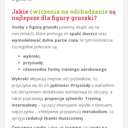
Jakie
ćwiczenia na odchudzanie
są
najlepsze dla figury gruszki?
Osoby z figurą gruszki
powinny skupić się na
ćwiczeniach, które pomogą im
spalić tłuszcz
oraz
wymodelować dolne partie ciała
. W tym kontekście
szczególnie polecane są:
wykroki
,
przysiady
,
różnorodne formy treningu aerobowego
.
Wykroki
aktywują mięśnie ud i pośladków, co
przyczynia się do ich
jędrności
.
Przysiady
z wahadłem
lub obciążeniem dodatkowo wzmacniają te obszary, a
także poprawiają
proporcje sylwetki
.
Trening
interwałowy
– łączący intensywne wysiłki z okresami
odpoczynku – efektywnie przyspiesza
metabolizm
, co
sprzyja
redukcji tkanki tłuszczowej
.
Ćwiczenia cardio
, takie jak
jogging
czy
jazda na