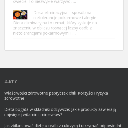
świecie. To niezwykłe warzywo, …
Dieta eliminacyjna – sposób na
nietolerancje pokarmowe i alergie
Dieta eliminacyjna to temat, który zyskuje na
znaczeniu w obliczu rosnącej liczby osób z
nietolerancjami pokarmowymi i …
DIETY
Właściwości zdrowotne papryczek chili: Korzyści i ryzyka
zdrowotne
Dieta bogata w składniki odżywcze: Jakie produkty zawierają
najwięcej witamin i minerałów?
Jak zbilansować dietę u osób z cukrzycą i utrzymać odpowiedni