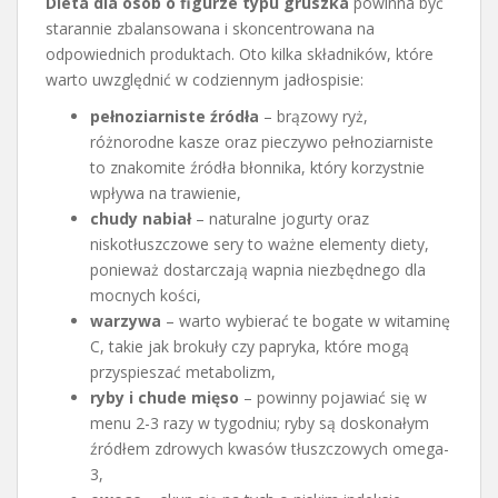
Dieta dla osób o figurze typu gruszka
powinna być
starannie zbalansowana i skoncentrowana na
odpowiednich produktach. Oto kilka składników, które
warto uwzględnić w codziennym jadłospisie:
pełnoziarniste źródła
– brązowy ryż,
różnorodne kasze oraz pieczywo pełnoziarniste
to znakomite źródła błonnika, który korzystnie
wpływa na trawienie,
chudy nabiał
– naturalne jogurty oraz
niskotłuszczowe sery to ważne elementy diety,
ponieważ dostarczają wapnia niezbędnego dla
mocnych kości,
warzywa
– warto wybierać te bogate w witaminę
C, takie jak brokuły czy papryka, które mogą
przyspieszać metabolizm,
ryby i chude mięso
– powinny pojawiać się w
menu 2-3 razy w tygodniu; ryby są doskonałym
źródłem zdrowych kwasów tłuszczowych omega-
3,