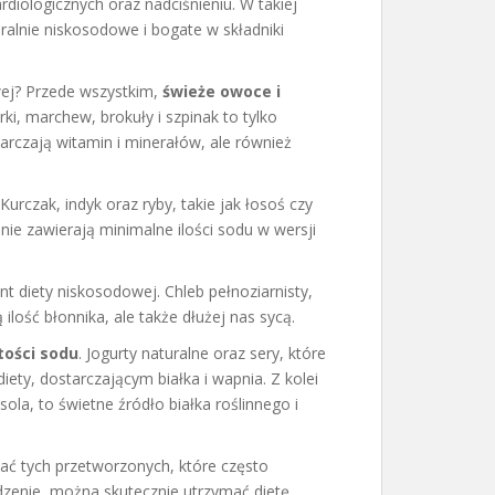
diologicznych oraz nadciśnieniu. W takiej
ralnie niskosodowe i bogate w składniki
wej? Przede wszystkim,
świeże owoce i
, marchew, brokuły i szpinak to tylko
tarczają witamin i minerałów, ale również
 Kurczak, indyk oraz ryby, takie jak łosoś czy
nie zawierają minimalne ilości sodu w wersji
t diety niskosodowej. Chleb pełnoziarnisty,
ilość błonnika, ale także dłużej nas sycą.
tości sodu
. Jogurty naturalne oraz sery, które
ety, dostarczającym białka i wapnia. Z kolei
asola, to świetne źródło białka roślinnego i
ać tych przetworzonych, które często
edzenie, można skutecznie utrzymać dietę