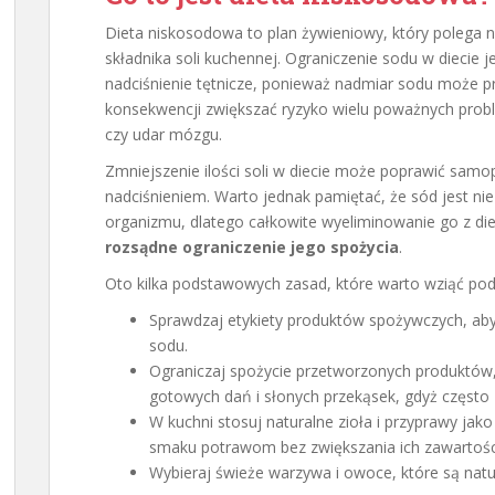
Dieta niskosodowa to plan żywieniowy, który polega n
składnika soli kuchennej. Ograniczenie sodu w diecie j
nadciśnienie tętnicze, ponieważ nadmiar sodu może pr
konsekwencji zwiększać ryzyko wielu poważnych prob
czy udar mózgu.
Zmniejszenie ilości soli w diecie może poprawić samo
nadciśnieniem. Warto jednak pamiętać, że sód jest n
organizmu, dlatego całkowite wyeliminowanie go z die
rozsądne ograniczenie jego spożycia
.
Oto kilka podstawowych zasad, które warto wziąć po
Sprawdzaj etykiety produktów spożywczych, aby 
sodu.
Ograniczaj spożycie przetworzonych produktów, 
gotowych dań i słonych przekąsek, gdyż często
W kuchni stosuj naturalne zioła i przyprawy jako
smaku potrawom bez zwiększania ich zawartośc
Wybieraj świeże warzywa i owoce, które są natu