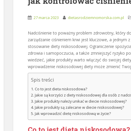
jak kontrolować ciśnieni
27 marca 2023
dietasrodziemnomorska.com.pl
Nadciśnienie to poważny problem zdrowotny, który do
zarządzanie ciśnieniem krwi jest kluczowe, a jednym 
stosowanie diety niskosodowej. Ograniczenie spożyc
zdrowia i samopoczucia, a także zmniejszyć ryzyko 
wiedzieć, jakie produkty warto włączyć do swojej diety, 
wprowadzenie niskosodowej diety może zmienić Twoje
Spis treści
Co to jest dieta niskosodowa?
Jakie są korzyści z diety niskosodowej dla osób z nadc
Jakie produkty należy unikać w diecie niskosodowej?
Jakie produkty są zalecane w diecie niskosodowej?
Jak wprowadzić dietę niskosodową w życie?
Co to jest dieta niskosodowa?