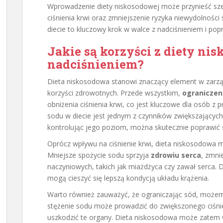
Wprowadzenie diety niskosodowej może przynieść sze
ciśnienia krwi oraz zmniejszenie ryzyka niewydolnośc
diecie to kluczowy krok w walce z nadciśnieniem i po
Jakie są korzyści z diety nis
nadciśnieniem?
Dieta niskosodowa stanowi znaczący element w zarząd
korzyści zdrowotnych. Przede wszystkim,
ograniczen
obniżenia ciśnienia krwi, co jest kluczowe dla osób z 
sodu w diecie jest jednym z czynników zwiększających 
kontrolując jego poziom, można skutecznie poprawić
Oprócz wpływu na ciśnienie krwi, dieta niskosodowa 
Mniejsze spożycie sodu sprzyja
zdrowiu serca
, zmni
naczyniowych, takich jak miażdżyca czy zawał serca. D
mogą cieszyć się lepszą kondycją układu krążenia.
Warto również zauważyć, że ograniczając sód, możem
stężenie sodu może prowadzić do zwiększonego ciśni
uszkodzić te organy. Dieta niskosodowa może zatem w