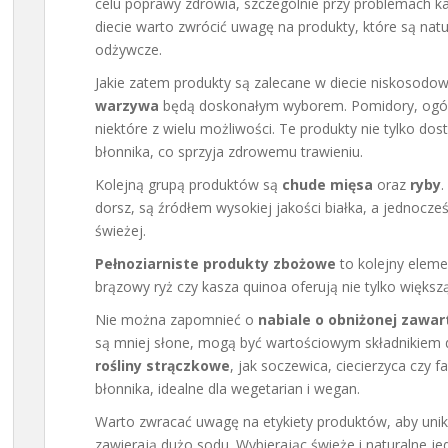
celu poprawy zdrowia, szczególnie przy problemach kar
diecie warto zwrócić uwagę na produkty, które są natu
odżywcze.
Jakie zatem produkty są zalecane w diecie niskosodo
warzywa
będą doskonałym wyborem. Pomidory, ogórki
niektóre z wielu możliwości. Te produkty nie tylko dos
błonnika, co sprzyja zdrowemu trawieniu.
Kolejną grupą produktów są
chude mięsa
oraz
ryby
.
dorsz, są źródłem wysokiej jakości białka, a jednocześ
świeżej.
Pełnoziarniste produkty zbożowe
to kolejny elemen
brązowy ryż czy kasza quinoa oferują nie tylko większą 
Nie można zapomnieć o
nabiale o obniżonej zawar
są mniej słone, mogą być wartościowym składnikiem di
rośliny strączkowe
, jak soczewica, ciecierzyca czy f
błonnika, idealne dla wegetarian i wegan.
Warto zwracać uwagę na etykiety produktów, aby unik
zawierają dużo sodu. Wybierając świeże i naturalne j