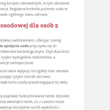
reg korzyści zdrowotnych, w tym obniżenie
i serca. Regularna kontrola poziomu sodu w
prawie ogólnego stanu zdrowia.
kosodowej dla osób z
zaniu nadciśnieniem, oferując szereg
ie spożycia sodu
przyczynia się do
problemami kardiologicznymi. Zbyt duża ilość
ryzyko wystąpienia nadciśnienia, a
 swoje samopoczucie.
może także wpłynąć na ogólny stan zdrowia.
ejszając ryzyko chorób sercowo-
zięki temu osoby przestrzegające tej diety
y poprawić funkcjonowanie nerek. Wysokie
enia wewnątrz nerek, co z czasem może
płynąć korzystnie na ich wydolność i