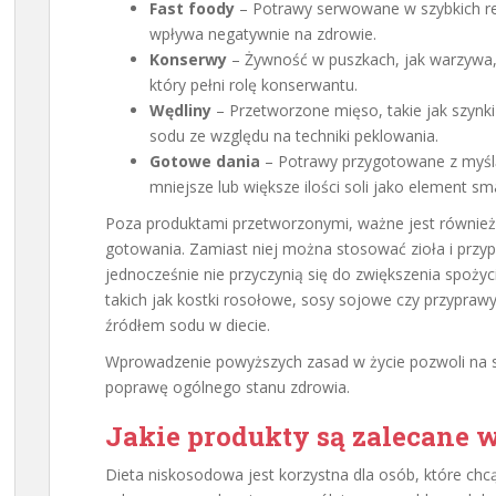
Fast foody
– Potrawy serwowane w szybkich res
wpływa negatywnie na zdrowie.
Konserwy
– Żywność w puszkach, jak warzywa, 
który pełni rolę konserwantu.
Wędliny
– Przetworzone mięso, takie jak szynk
sodu ze względu na techniki peklowania.
Gotowe dania
– Potrawy przygotowane z myślą
mniejsze lub większe ilości soli jako element s
Poza produktami przetworzonymi, ważne jest równie
gotowania. Zamiast niej można stosować zioła i prz
jednocześnie nie przyczynią się do zwiększenia spoż
takich jak kostki rosołowe, sosy sojowe czy przypra
źródłem sodu w diecie.
Wprowadzenie powyższych zasad w życie pozwoli na sk
poprawę ogólnego stanu zdrowia.
Jakie produkty są zalecane 
Dieta niskosodowa jest korzystna dla osób, które chc