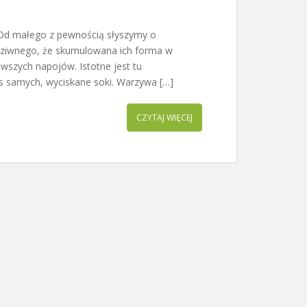
 Od małego z pewnością słyszymy o
ziwnego, że skumulowana ich forma w
owszych napojów. Istotne jest tu
nas samych, wyciskane soki. Warzywa […]
CZYTAJ WIĘCEJ