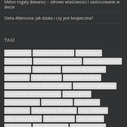
Melon rogaty (kiwano) – zdrowe właściwości i zastosowanie w
diecie
Dieta Atkinsona: jak działa i czy jest bezpieczna?
TAGI
antyoksydanty
bezglutenowe słodycze
BMI kalkulator
błonnik witalny
błonnik witalny dawkowanie
błonnik witalny opinie
cukrzyca dieta
czarnuszka olej
czekolada dla cukrzyków
Czystek sklep
drugie śniadanie
ekologiczne słodycze
Grecka oliwa z oliwek sklep internetowy
makarony bezglutenowe
maszynka do robienia makaronu
nasiona grochu
nasiona strączkowe
ocet balsamiczny
ocet jabłkowy
oleje roślinne
olej kokosowy rafinowany
olej z czarnuszki
olej z opuncji figowej
olej z pestek dyni
olej z wiesiołka
płatki pszenne
sklep dla cukrzyków
skrzynki na warzywa