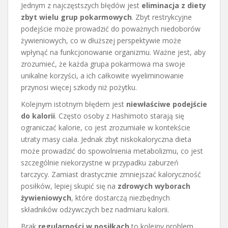
Jednym z najczęstszych błędów jest
eliminacja z diety
zbyt wielu grup pokarmowych
. Zbyt restrykcyjne
podejście może prowadzić do poważnych niedoborów
żywieniowych, co w dłuższej perspektywie może
wpłynąć na funkcjonowanie organizmu. Ważne jest, aby
zrozumieć, że każda grupa pokarmowa ma swoje
unikalne korzyści, a ich całkowite wyeliminowanie
przynosi więcej szkody niż pożytku.
Kolejnym istotnym błędem jest
niewłaściwe podejście
do kalorii
. Często osoby z Hashimoto starają się
ograniczać kalorie, co jest zrozumiałe w kontekście
utraty masy ciała. Jednak zbyt niskokaloryczna dieta
może prowadzić do spowolnienia metabolizmu, co jest
szczególnie niekorzystne w przypadku zaburzeń
tarczycy. Zamiast drastycznie zmniejszać kaloryczność
posiłków, lepiej skupić się na
zdrowych wyborach
żywieniowych
, które dostarczą niezbędnych
składników odżywczych bez nadmiaru kalorii.
Brak
regularności w posiłkach
to kolejny problem,