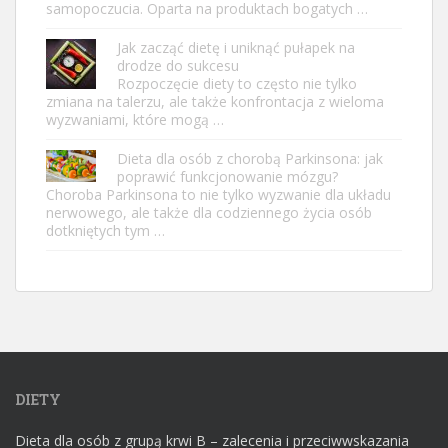
samopoczucia. Oparta na produktach bogatych …
Jak zacząć dietę i uniknąć pułapek na
drodze do sukcesu
Rozpoczęcie diety to często nie tylko
zmiana na talerzu, ale także konfrontacja z wieloma
wyzwaniami, które mogą …
Dieta dla osób z chorobą Parkinsona: jak
poprawić funkcjonowanie mózgu?
Choroba Parkinsona to nie tylko wyzwanie dla układu
nerwowego, ale także dla codziennego życia osób
dotkniętych tym …
DIETY
Dieta dla osób z grupą krwi B – zalecenia i przeciwwskazania