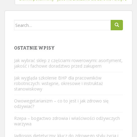
Search
for:
OSTATNIE WPISY
Jak wybrać sklep z częściami rowerowymi: asortyment,
jakość i fachowe doradztwo przed zakupem
Jak wygląda szkolenie BHP dla pracowników
robotniczych: wstępne, okresowe i instruktaż
stanowiskowy
Owowegetarianizm – co to jest i jak zdrowo się
odżywiać?
Rzepa – bogactwo zdrowia i właściwości odżywczych
warzywa
Jadłospis dietetyczny: klucz do zdrowego stylu życia i