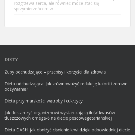
rozgrzewa serca, ale również może stać się
sprzymierzeńcem w …
DIETY
Zupy odchudzające – przepisy i korzyści dla zdrowia
Dieta odchudzająca: Jak zrównoważyć redukcję kalorii i zdrowe
odżywianie?
Dieta przy marskości wątroby i cukrzycy
Jak dostarczyć organizmowi wystarczającą ilość kwasów
tłuszczowych omega-6 na diecie pescowegetariańskiej
Dieta DASH: jak obniżyć ciśnienie krwi dzięki odpowiedniej diecie