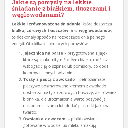
Jakie są pomysły na lekkie
śniadanie z białkiem, tłuszczami i
węglowodanami?
Lekkie i zrównoważone śniadanie
, które dostarcza
białka
,
zdrowych tłuszczów
oraz
węglowodanów
,
to doskonały sposób na rozpoczęcie dnia pełnego
energii. Oto kilka inspirujących pomysłów:
Jajecznica na parze
– przygotowana z jajek,
które są znakomitym źródłem białka, możesz
wzbogacić ją o szpinak lub pomidory, co doda
kolorów i cennych witamin.
Tosty z pastą z awokado
– pełnoziarniste
pieczywo posmarowane kremem z awokado
dostarcza nie tylko zdrowych tłuszczy, ale również
błonnika, dla urozmaicenia warto posypać je
nasionami sezamu lub dodać plasterki jajka na
twardo.
Owsianka z owocami
– płatki owsiane
gotowane w wodzie lub mleku smakują