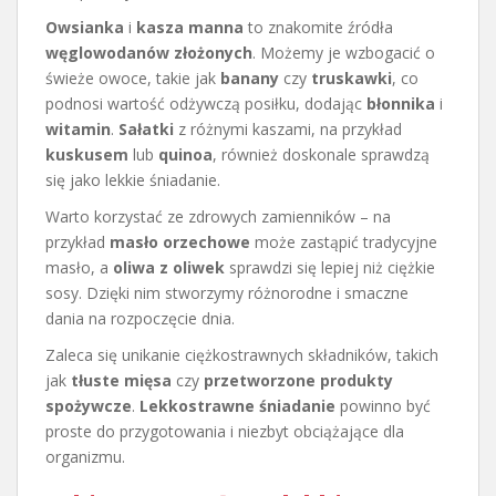
Owsianka
i
kasza manna
to znakomite źródła
węglowodanów złożonych
. Możemy je wzbogacić o
świeże owoce, takie jak
banany
czy
truskawki
, co
podnosi wartość odżywczą posiłku, dodając
błonnika
i
witamin
.
Sałatki
z różnymi kaszami, na przykład
kuskusem
lub
quinoa
, również doskonale sprawdzą
się jako lekkie śniadanie.
Warto korzystać ze zdrowych zamienników – na
przykład
masło orzechowe
może zastąpić tradycyjne
masło, a
oliwa z oliwek
sprawdzi się lepiej niż ciężkie
sosy. Dzięki nim stworzymy różnorodne i smaczne
dania na rozpoczęcie dnia.
Zaleca się unikanie ciężkostrawnych składników, takich
jak
tłuste mięsa
czy
przetworzone produkty
spożywcze
.
Lekkostrawne śniadanie
powinno być
proste do przygotowania i niezbyt obciążające dla
organizmu.