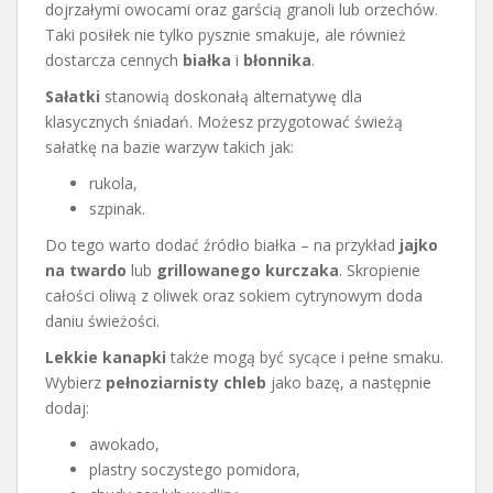
dojrzałymi owocami oraz garścią granoli lub orzechów.
Taki posiłek nie tylko pysznie smakuje, ale również
dostarcza cennych
białka
i
błonnika
.
Sałatki
stanowią doskonałą alternatywę dla
klasycznych śniadań. Możesz przygotować świeżą
sałatkę na bazie warzyw takich jak:
rukola,
szpinak.
Do tego warto dodać źródło białka – na przykład
jajko
na twardo
lub
grillowanego kurczaka
. Skropienie
całości oliwą z oliwek oraz sokiem cytrynowym doda
daniu świeżości.
Lekkie kanapki
także mogą być sycące i pełne smaku.
Wybierz
pełnoziarnisty chleb
jako bazę, a następnie
dodaj:
awokado,
plastry soczystego pomidora,