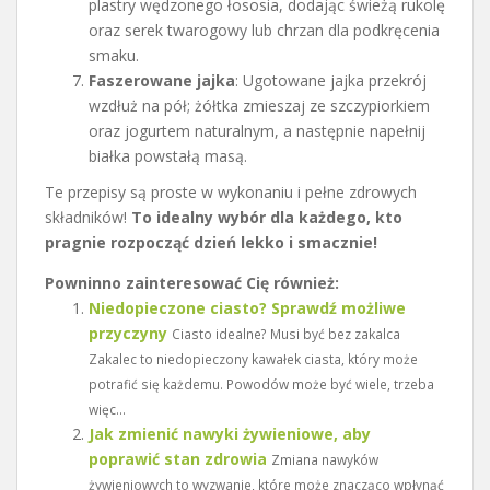
plastry wędzonego łososia, dodając świeżą rukolę
oraz serek twarogowy lub chrzan dla podkręcenia
smaku.
Faszerowane jajka
: Ugotowane jajka przekrój
wzdłuż na pół; żółtka zmieszaj ze szczypiorkiem
oraz jogurtem naturalnym, a następnie napełnij
białka powstałą masą.
Te przepisy są proste w wykonaniu i pełne zdrowych
składników!
To idealny wybór dla każdego, kto
pragnie rozpocząć dzień lekko i smacznie!
Powninno zainteresować Cię również:
Niedopieczone ciasto? Sprawdź możliwe
przyczyny
Ciasto idealne? Musi być bez zakalca
Zakalec to niedopieczony kawałek ciasta, który może
potrafić się każdemu. Powodów może być wiele, trzeba
więc...
Jak zmienić nawyki żywieniowe, aby
poprawić stan zdrowia
Zmiana nawyków
żywieniowych to wyzwanie, które może znacząco wpłynąć