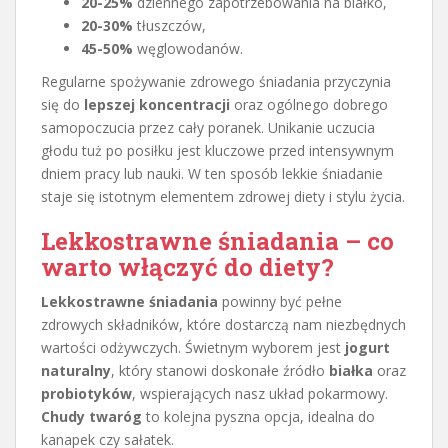
20-25%
dziennego zapotrzebowania na białko,
20-30%
tłuszczów,
45-50%
węglowodanów.
Regularne spożywanie zdrowego śniadania przyczynia
się do
lepszej koncentracji
oraz ogólnego dobrego
samopoczucia przez cały poranek. Unikanie uczucia
głodu tuż po posiłku jest kluczowe przed intensywnym
dniem pracy lub nauki. W ten sposób lekkie śniadanie
staje się istotnym elementem zdrowej diety i stylu życia.
Lekkostrawne śniadania – co
warto włączyć do diety?
Lekkostrawne śniadania
powinny być pełne
zdrowych składników, które dostarczą nam niezbędnych
wartości odżywczych. Świetnym wyborem jest
jogurt
naturalny
, który stanowi doskonałe źródło
białka
oraz
probiotyków
, wspierających nasz układ pokarmowy.
Chudy twaróg
to kolejna pyszna opcja, idealna do
kanapek czy sałatek.