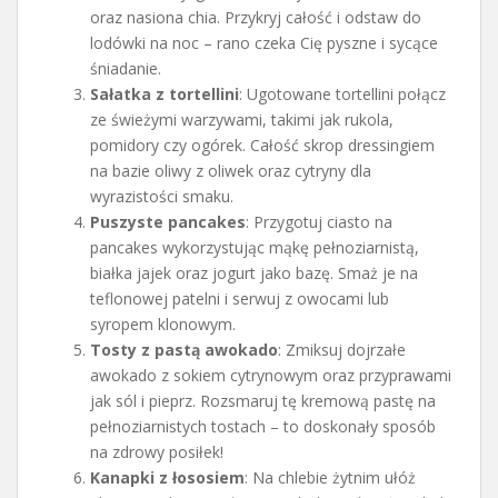
oraz nasiona chia. Przykryj całość i odstaw do
lodówki na noc – rano czeka Cię pyszne i sycące
śniadanie.
Sałatka z tortellini
: Ugotowane tortellini połącz
ze świeżymi warzywami, takimi jak rukola,
pomidory czy ogórek. Całość skrop dressingiem
na bazie oliwy z oliwek oraz cytryny dla
wyrazistości smaku.
Puszyste pancakes
: Przygotuj ciasto na
pancakes wykorzystując mąkę pełnoziarnistą,
białka jajek oraz jogurt jako bazę. Smaż je na
teflonowej patelni i serwuj z owocami lub
syropem klonowym.
Tosty z pastą awokado
: Zmiksuj dojrzałe
awokado z sokiem cytrynowym oraz przyprawami
jak sól i pieprz. Rozsmaruj tę kremową pastę na
pełnoziarnistych tostach – to doskonały sposób
na zdrowy posiłek!
Kanapki z łososiem
: Na chlebie żytnim ułóż