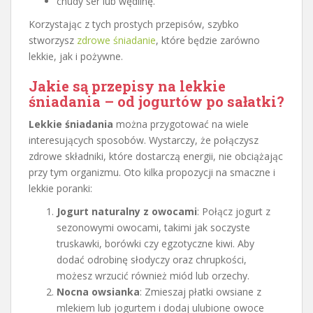
chudy ser lub wędlinę.
Korzystając z tych prostych przepisów, szybko
stworzysz
zdrowe śniadanie
, które będzie zarówno
lekkie, jak i pożywne.
Jakie są przepisy na lekkie
śniadania – od jogurtów po sałatki?
Lekkie śniadania
można przygotować na wiele
interesujących sposobów. Wystarczy, że połączysz
zdrowe składniki, które dostarczą energii, nie obciążając
przy tym organizmu. Oto kilka propozycji na smaczne i
lekkie poranki:
Jogurt naturalny z owocami
: Połącz jogurt z
sezonowymi owocami, takimi jak soczyste
truskawki, borówki czy egzotyczne kiwi. Aby
dodać odrobinę słodyczy oraz chrupkości,
możesz wrzucić również miód lub orzechy.
Nocna owsianka
: Zmieszaj płatki owsiane z
mlekiem lub jogurtem i dodaj ulubione owoce