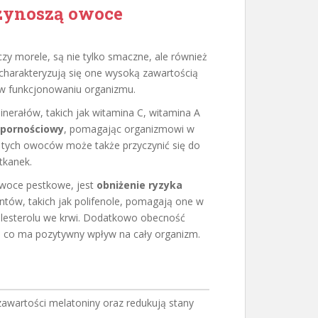
rzynoszą owoce
czy morele, są nie tylko smaczne, ale również
 charakteryzują się one wysoką zawartością
 w funkcjonowaniu organizmu.
nerałów, takich jak witamina C, witamina A
dpornościowy
, pomagając organizmowi w
e tych owoców może także przyczynić się do
tkanek.
owoce pestkowe, jest
obniżenie ryzyka
antów, takich jak polifenole, pomagają one w
olesterolu we krwi. Dodatkowo obecność
, co ma pozytywny wpływ na cały organizm.
awartości melatoniny oraz redukują stany