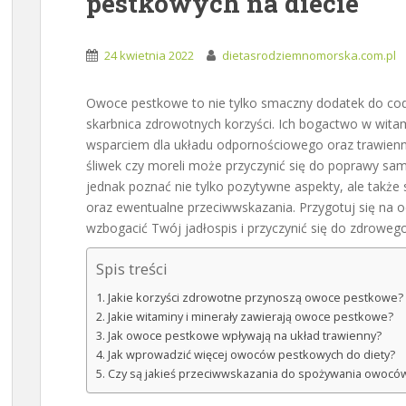
pestkowych na diecie
24 kwietnia 2022
dietasrodziemnomorska.com.pl
Owoce pestkowe to nie tylko smaczny dodatek do codz
skarbnica zdrowotnych korzyści. Ich bogactwo w witam
wsparciem dla układu odpornościowego oraz trawienn
śliwek czy moreli może przyczynić się do poprawy sa
jednak poznać nie tylko pozytywne aspekty, ale także
oraz ewentualne przeciwwskazania. Przygotuj się na 
wzbogacić Twój jadłospis i przyczynić się do zdrowego 
Spis treści
Jakie korzyści zdrowotne przynoszą owoce pestkowe?
Jakie witaminy i minerały zawierają owoce pestkowe?
Jak owoce pestkowe wpływają na układ trawienny?
Jak wprowadzić więcej owoców pestkowych do diety?
Czy są jakieś przeciwwskazania do spożywania owocó