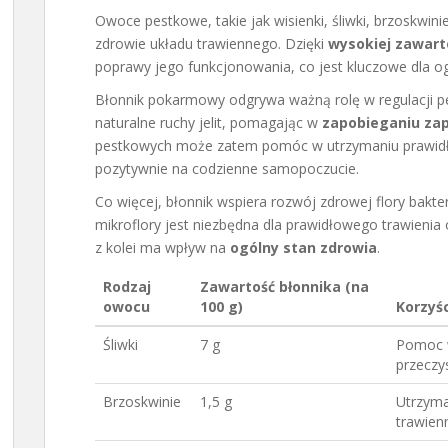
Owoce pestkowe, takie jak wisienki, śliwki, brzoskwin
zdrowie układu trawiennego. Dzięki
wysokiej zawart
poprawy jego funkcjonowania, co jest kluczowe dla o
Błonnik pokarmowy odgrywa ważną rolę w regulacji per
naturalne ruchy jelit, pomagając w
zapobieganiu za
pestkowych może zatem pomóc w utrzymaniu prawidł
pozytywnie na codzienne samopoczucie.
Co więcej, błonnik wspiera rozwój zdrowej flory bakt
mikroflory jest niezbędna dla prawidłowego trawienia
z kolei ma wpływ na
ogólny stan zdrowia
.
Rodzaj
Zawartość błonnika (na
owocu
100 g)
Korzyś
Śliwki
7 g
Pomoc w 
przeczy
Brzoskwinie
1,5 g
Utrzyma
trawien