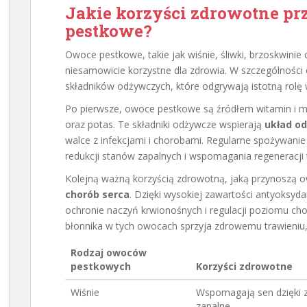
Jakie korzyści zdrowotne p
pestkowe?
Owoce pestkowe, takie jak wiśnie, śliwki, brzoskwinie 
niesamowicie korzystne dla zdrowia. W szczególności
składników odżywczych, które odgrywają istotną rolę
Po pierwsze, owoce pestkowe są źródłem witamin i mi
oraz potas. Te składniki odżywcze wspierają
układ o
walce z infekcjami i chorobami. Regularne spożywani
redukcji stanów zapalnych i wspomagania regeneracji 
Kolejną ważną korzyścią zdrowotną, jaką przynoszą 
chorób serca
. Dzięki wysokiej zawartości antyoksyd
ochronie naczyń krwionośnych i regulacji poziomu ch
błonnika w tych owocach sprzyja zdrowemu trawieniu
Rodzaj owoców
pestkowych
Korzyści zdrowotne
Wiśnie
Wspomagają sen dzięki z
zapalne.