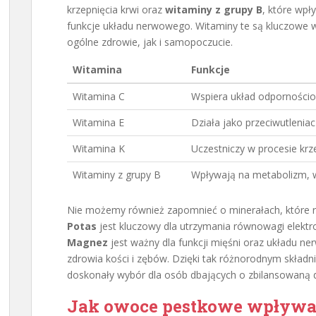
krzepnięcia krwi oraz
witaminy z grupy B
, które wpł
funkcje układu nerwowego. Witaminy te są kluczowe w
ogólne zdrowie, jak i samopoczucie.
Witamina
Funkcje
Witamina C
Wspiera układ odpornościo
Witamina E
Działa jako przeciwutleniac
Witamina K
Uczestniczy w procesie krz
Witaminy z grupy B
Wpływają na metabolizm, 
Nie możemy również zapomnieć o minerałach, które r
Potas
jest kluczowy dla utrzymania równowagi elektro
Magnez
jest ważny dla funkcji mięśni oraz układu n
zdrowia kości i zębów. Dzięki tak różnorodnym skł
doskonały wybór dla osób dbających o zbilansowaną d
Jak owoce pestkowe wpływaj