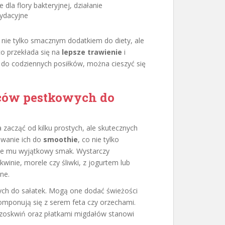
 dla flory bakteryjnej, działanie
ydacyjne
nie tylko smacznym dodatkiem do diety, ale
co przekłada się na
lepsze trawienie
i
do codziennych posiłków, można cieszyć się
ców pestkowych do
zacząć od kilku prostych, ale skutecznych
awanie ich do
smoothie
, co nie tylko
je mu wyjątkowy smak. Wystarczy
inie, morele czy śliwki, z jogurtem lub
ne.
ch do sałatek. Mogą one dodać świeżości
komponują się z serem feta czy orzechami.
rzoskwiń oraz płatkami migdałów stanowi