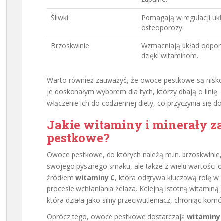
Śliwki
Pomagają w regulacji uk
osteoporozy.
Brzoskwinie
Wzmacniają układ odpor
dzięki witaminom.
Warto również zauważyć, że owoce pestkowe są niskoka
je doskonałym wyborem dla tych, którzy dbają o linię
włączenie ich do codziennej diety, co przyczynia się d
Jakie witaminy i minerały z
pestkowe?
Owoce pestkowe, do których należą m.in. brzoskwinie, ś
swojego pysznego smaku, ale także z wielu wartości 
źródłem
witaminy C
, która odgrywa kluczową rolę 
procesie wchłaniania żelaza. Kolejną istotną witamin
która działa jako silny przeciwutleniacz, chroniąc kom
Oprócz tego, owoce pestkowe dostarczają
witaminy