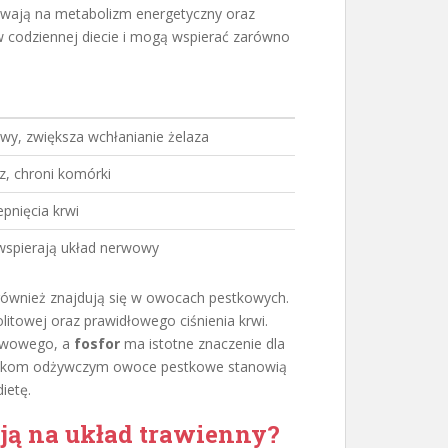
ywają na metabolizm energetyczny oraz
 codziennej diecie i mogą wspierać zarówno
wy, zwiększa wchłanianie żelaza
z, chroni komórki
epnięcia krwi
wspierają układ nerwowy
ównież znajdują się w owocach pestkowych.
litowej oraz prawidłowego ciśnienia krwi.
erwowego, a
fosfor
ma istotne znaczenie dla
adnikom odżywczym owoce pestkowe stanowią
ietę.
ą na układ trawienny?