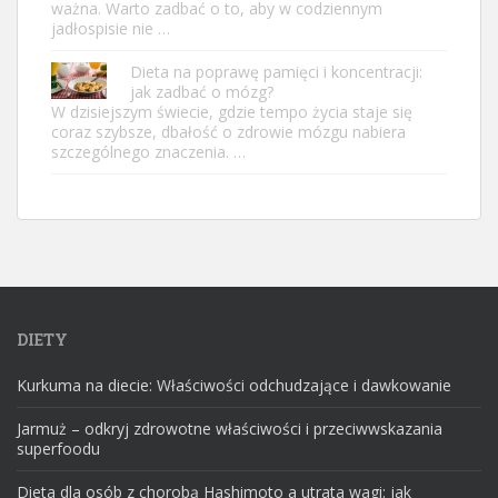
ważna. Warto zadbać o to, aby w codziennym
jadłospisie nie …
Dieta na poprawę pamięci i koncentracji:
jak zadbać o mózg?
W dzisiejszym świecie, gdzie tempo życia staje się
coraz szybsze, dbałość o zdrowie mózgu nabiera
szczególnego znaczenia. …
DIETY
Kurkuma na diecie: Właściwości odchudzające i dawkowanie
Jarmuż – odkryj zdrowotne właściwości i przeciwwskazania
superfoodu
Dieta dla osób z chorobą Hashimoto a utrata wagi: jak