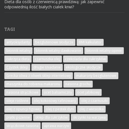
Dieta dla osób z czerwienicą prawdziwą: jak zapewnić
odpowiednią ilość białych ciałek krwi?
TAGI
antyoksydanty
bezglutenowe słodycze
BMI kalkulator
błonnik witalny
błonnik witalny dawkowanie
błonnik witalny opinie
cukrzyca dieta
czarnuszka olej
czekolada dla cukrzyków
Czystek sklep
drugie śniadanie
ekologiczne słodycze
Grecka oliwa z oliwek sklep internetowy
makarony bezglutenowe
maszynka do robienia makaronu
nasiona grochu
nasiona strączkowe
ocet balsamiczny
ocet jabłkowy
oleje roślinne
olej kokosowy rafinowany
olej z czarnuszki
olej z opuncji figowej
olej z pestek dyni
olej z wiesiołka
płatki pszenne
sklep dla cukrzyków
skrzynki na warzywa
strączkowe nasiona
uprawa warzyw