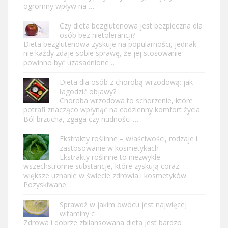
ogromny wpływ na …
Czy dieta bezglutenowa jest bezpieczna dla
osób bez nietolerancji?
Dieta bezglutenowa zyskuje na popularności, jednak
nie każdy zdaje sobie sprawę, że jej stosowanie
powinno być uzasadnione …
Dieta dla osób z chorobą wrzodową: jak
łagodzić objawy?
Choroba wrzodowa to schorzenie, które
potrafi znacząco wpłynąć na codzienny komfort życia.
Ból brzucha, zgaga czy nudności …
Ekstrakty roślinne – właściwości, rodzaje i
zastosowanie w kosmetykach
Ekstrakty roślinne to niezwykle
wszechstronne substancje, które zyskują coraz
większe uznanie w świecie zdrowia i kosmetyków.
Pozyskiwane …
Sprawdź w jakim owocu jest najwięcej
witaminy c
Zdrowa i dobrze zbilansowana dieta jest bardzo