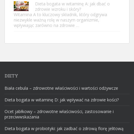
Dieta bogata w witaminę A: jak dbać o
zdrowie wzroku i skóry?
Witamina A to kluczowy składnik, który odgrywa
niezwykle ważną rolę w naszym organizmie,
wpływając zarówno na zdrowie …
DIETY
Biała cebula – zdrowotne właściwości i wartości odżywcze
Dieta bogata w witaminę D: jak wpływać na zdrowie kości?
Ocet jabłkowy – zdrowotne właściwości, zastosowanie i
przeciwwskazania
Dieta bogata w probiotyki: jak zadbać o zdrową florę jelitową