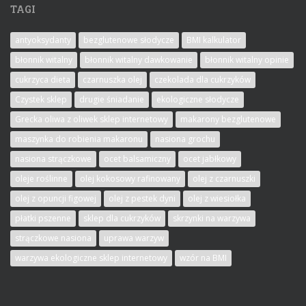
TAGI
antyoksydanty
bezglutenowe słodycze
BMI kalkulator
błonnik witalny
błonnik witalny dawkowanie
błonnik witalny opinie
cukrzyca dieta
czarnuszka olej
czekolada dla cukrzyków
Czystek sklep
drugie śniadanie
ekologiczne słodycze
Grecka oliwa z oliwek sklep internetowy
makarony bezglutenowe
maszynka do robienia makaronu
nasiona grochu
nasiona strączkowe
ocet balsamiczny
ocet jabłkowy
oleje roślinne
olej kokosowy rafinowany
olej z czarnuszki
olej z opuncji figowej
olej z pestek dyni
olej z wiesiołka
płatki pszenne
sklep dla cukrzyków
skrzynki na warzywa
strączkowe nasiona
uprawa warzyw
warzywa ekologiczne sklep internetowy
wzór na BMI