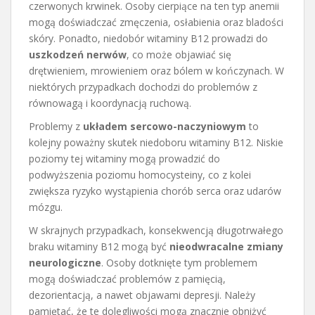
czerwonych krwinek. Osoby cierpiące na ten typ anemii
mogą doświadczać zmęczenia, osłabienia oraz bladości
skóry. Ponadto, niedobór witaminy B12 prowadzi do
uszkodzeń nerwów
, co może objawiać się
drętwieniem, mrowieniem oraz bólem w kończynach. W
niektórych przypadkach dochodzi do problemów z
równowagą i koordynacją ruchową.
Problemy z
układem sercowo-naczyniowym
to
kolejny poważny skutek niedoboru witaminy B12. Niskie
poziomy tej witaminy mogą prowadzić do
podwyższenia poziomu homocysteiny, co z kolei
zwiększa ryzyko wystąpienia chorób serca oraz udarów
mózgu.
W skrajnych przypadkach, konsekwencją długotrwałego
braku witaminy B12 mogą być
nieodwracalne zmiany
neurologiczne
. Osoby dotknięte tym problemem
mogą doświadczać problemów z pamięcią,
dezorientacją, a nawet objawami depresji. Należy
pamiętać, że te dolegliwości mogą znacznie obniżyć