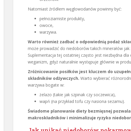
Natomiast źródłem węglowodanów powinny być:
pełnoziarniste produkty,
owoce,
warzywa.
Warto również zadbać o odpowiednią podaż skł
może prowadzić do niedoborów takich minerałów jak
Suplementacja tej ostatniej często jest niezbędna dla
weganizm, gdyż naturalnie występuje głównie w prod
Zróżnicowanie posiłków jest kluczem do uzupełn
składników odżywczych.
Warto wybierać różnorodne
warzywa bogate w:
żelazo (takie jak szpinak czy soczewica),
wapń (na przykład tofu czy nasiona sezamu).
Świadome planowanie diety bezmięsnej pozwala 
makroskładników i minimalizuje ryzyko niedob
Jak unikać niedoborów pokarmowy