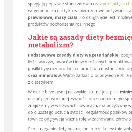
sprzyjają poprawie stanu zdrowia oraz
profilaktyce ch
wegetariańska nie tylko wspiera zdrowe odżywianie,
prawidłowej masy ciała
. To osiągnięcie jest możliw
produktów pochodzenia roślinnego.
Jakie są zasady diety bezmięs
metabolizm?
Podstawowe zasady diety wegetariańskiej
obejmu
ilości warzyw, owoców i innych roślinnych produktów 
posiłki były różnorodne, co umożliwia dostarczenie 
oraz minerałów
. Warto zadbać o odpowiednie zbila
z dietetykiem.
W diecie bezmięsnej niezwykle istotne jest picie
minim
unikać przetworzonej żywności oraz nadmiernego spoży
znajdziemy w warzywach i owocach, ma pozytywny wpływ
do dłuższego uczucia sytości. Regularność posiłków 
również odgrywają ważną rolę w zachowaniu zdrowia.
Przestrzeganie diety bezmięsnej może korzystnie wpł