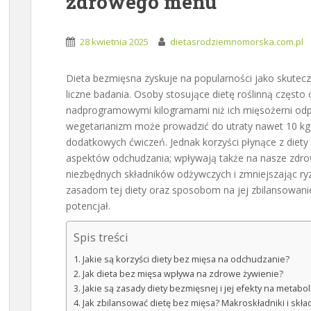
zdrowego menu
28 kwietnia 2025
dietasrodziemnomorska.com.pl
Dieta bezmięsna zyskuje na popularności jako skutec
liczne badania. Osoby stosujące dietę roślinną często 
nadprogramowymi kilogramami niż ich mięsożerni odpo
wegetarianizm może prowadzić do utraty nawet 10 kg 
dodatkowych ćwiczeń. Jednak korzyści płynące z diety 
aspektów odchudzania; wpływają także na nasze zdro
niezbędnych składników odżywczych i zmniejszając ryz
zasadom tej diety oraz sposobom na jej zbilansowani
potencjał.
Spis treści
Jakie są korzyści diety bez mięsa na odchudzanie?
Jak dieta bez mięsa wpływa na zdrowe żywienie?
Jakie są zasady diety bezmięsnej i jej efekty na metabo
Jak zbilansować dietę bez mięsa? Makroskładniki i skł