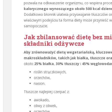
pozwala na odkwaszenie organizmu, co wspiera proc
kalorycznego wynoszącego około 500 kcal dzien
Dodatkowo błonnik ułatwia przyswajanie tłuszczów o
właściwym podejściu ta forma diety może przynieść wi
samopoczucie.
Jak zbilansować dietę bez m
składniki odżywcze
Aby zrównoważyć dietę wegetariańską, kluczowe 
makroskładników, takich jak białka, tłuszcze o
około
25% białka
,
30% tłuszczy
i
45% węglowoda
roślin strączkowych,
orzechów,
nasion.
Tłuszcze najlepiej czerpać z:
awokado,
oliwy z oliwek,
orzechów.