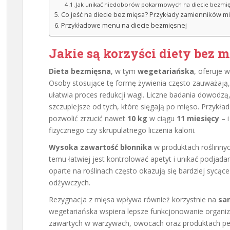
Jak unikać niedoborów pokarmowych na diecie bezmię
Co jeść na diecie bez mięsa? Przykłady zamienników m
Przykładowe menu na diecie bezmięsnej
Jakie są korzyści diety bez 
Dieta bezmięsna
, w tym
wegetariańska
, oferuje 
Osoby stosujące tę formę żywienia często zauważają, ż
ułatwia proces redukcji wagi. Liczne badania dowodzą,
szczuplejsze od tych, które sięgają po mięso. Przyk
pozwolić zrzucić nawet
10 kg
w ciągu
11 miesięcy
– i
fizycznego czy skrupulatnego liczenia kalorii.
Wysoka zawartość błonnika
w produktach roślinnyc
temu łatwiej jest kontrolować apetyt i unikać podjada
oparte na roślinach często okazują się bardziej sycąc
odżywczych.
Rezygnacja z mięsa wpływa również korzystnie na
sa
wegetariańska wspiera lepsze funkcjonowanie organi
zawartych w warzywach, owocach oraz produktach peł