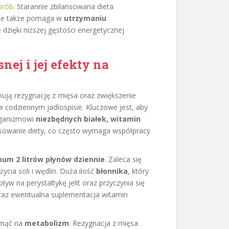
orób
. Starannie zbilansowana dieta
 ale także pomaga w
utrzymaniu
e dzięki niższej gęstości energetycznej
nej i jej efekty na
ją rezygnację z mięsa oraz zwiększenie
w codziennym jadłospisie. Kluczowe jest, aby
organizmowi
niezbędnych białek, witamin
nsowanie diety, co często wymaga współpracy
um 2 litrów płynów dziennie
. Zaleca się
cia soli i wędlin. Duża ilość
błonnika
, który
 na perystaltykę jelit oraz przyczynia się
oraz ewentualna suplementacja witamin
ynąć na
metabolizm
. Rezygnacja z mięsa