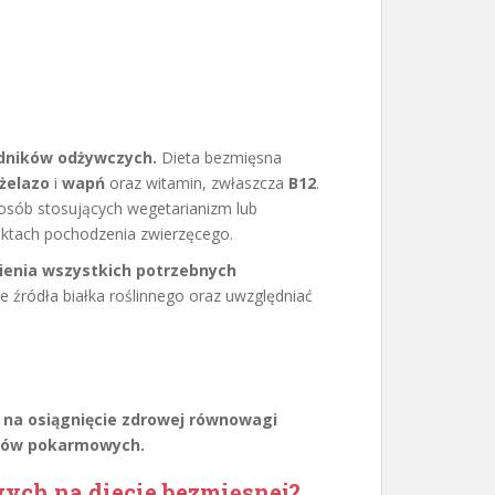
adników odżywczych.
Dieta bezmięsna
żelazo
i
wapń
oraz witamin, zwłaszcza
B12
.
 osób stosujących wegetarianizm lub
uktach pochodzenia zwierzęcego.
ienia wszystkich potrzebnych
 źródła białka roślinnego oraz uwzględniać
na osiągnięcie zdrowej równowagi
orów pokarmowych.
ch na diecie bezmięsnej?