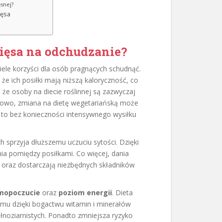
snej?
ięsa
mięsa na odchudzanie?
wiele korzyści dla osób pragnących schudnąć.
e ich posiłki mają niższą kaloryczność, co
 że osoby na diecie roślinnej są zazwyczaj
ładowo, zmiana na dietę wegetariańską może
 to bez konieczności intensywnego wysiłku
h sprzyja dłuższemu uczuciu sytości. Dzięki
nia pomiędzy posiłkami. Co więcej, dania
e oraz dostarczają niezbędnych składników
mopoczucie
oraz
poziom energii
. Dieta
zmu dzięki bogactwu witamin i minerałów
noziarnistych. Ponadto zmniejsza ryzyko