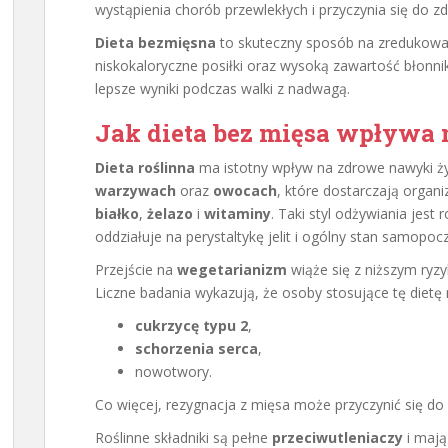
wystąpienia chorób przewlekłych i przyczynia się do 
Dieta bezmięsna
to skuteczny sposób na zredukowan
niskokaloryczne posiłki oraz wysoką zawartość błonnik
lepsze wyniki podczas walki z nadwagą.
Jak dieta bez mięsa wpływa
Dieta roślinna
ma istotny wpływ na zdrowe nawyki ży
warzywach
oraz
owocach
, które dostarczają organ
białko
,
żelazo
i
witaminy
. Taki styl odżywiania jest
oddziałuje na perystaltykę jelit i ogólny stan samopocz
Przejście na
wegetarianizm
wiąże się z niższym ryzy
Liczne badania wykazują, że osoby stosujące tę dietę 
cukrzycę typu 2
,
schorzenia serca
,
nowotwory.
Co więcej, rezygnacja z mięsa może przyczynić się d
Roślinne składniki są pełne
przeciwutleniaczy
i mają