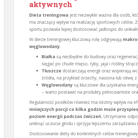
aktywnych
Dieta treningowa
jest niezwykle ważna dla osób, kt
ma znaczący wpływ na realizację sportowych celów. Z
sportu pozwala lepiej dostosować jadłospis do unikal
W diecie treningowej kluczową rolę odgrywają
makro
węglowodany
.
Białka
są niezbędne do budowy oraz regeneracj
sięgać po chude mięso, ryby, jaja i rośliny strąc
Tłuszcze
dostarczają energii oraz wspierają wc
źródła, na przykład orzechy, nasiona lub oliwę z
Węglowodany
są kluczowe dla uzyskania energ
– warto postawić na produkty pełnoziarniste or
Regularność posiłków również ma istotny wpływ na ef
mniejszych porcji co kilka godzin może przyspie
poziom energii podczas ćwiczeń.
Utrzymanie odpow
uniknąć uczucia głodu i sprzyja lepszemu zarządzaniu 
Dostosowanie diety do konkretnych celów treningowy