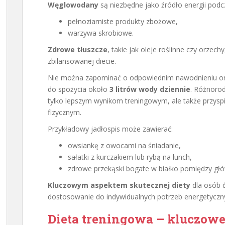
Węglowodany
są niezbędne jako źródło energii podc
pełnoziarniste produkty zbożowe,
warzywa skrobiowe.
Zdrowe tłuszcze
, takie jak oleje roślinne czy orzec
zbilansowanej diecie.
Nie można zapominać o odpowiednim nawodnieniu or
do spożycia około
3 litrów wody dziennie
. Różnoro
tylko lepszym wynikom treningowym, ale także przyspi
fizycznym.
Przykładowy jadłospis może zawierać:
owsiankę z owocami na śniadanie,
sałatki z kurczakiem lub rybą na lunch,
zdrowe przekąski bogate w białko pomiędzy głó
Kluczowym aspektem skutecznej diety
dla osób ć
dostosowanie do indywidualnych potrzeb energetyczny
Dieta treningowa – kluczowe