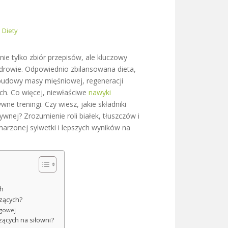
Diety
nie tylko zbiór przepisów, ale kluczowy
drowie. Odpowiednio zbilansowana dieta,
budowy masy mięśniowej, regeneracji
ch. Co więcej, niewłaściwe
nawyki
e treningi. Czy wiesz, jakie składniki
wnej? Zrozumienie roli białek, tłuszczów i
rzonej sylwetki i lepszych wyników na
ch
zących?
ngowej
ących na siłowni?