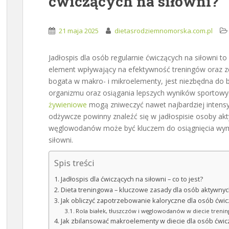
ćwiczących na siłowni?
21 maja 2025
dietasrodziemnomorska.com.pl
Jadłospis dla osób regularnie ćwiczących na siłowni to 
element wpływający na efektywność treningów oraz z
bogata w makro- i mikroelementy, jest niezbędna do 
organizmu oraz osiągania lepszych wyników sportowy
żywieniowe
mogą zniweczyć nawet najbardziej intensywn
odżywcze powinny znaleźć się w jadłospisie osoby akty
węglowodanów może być kluczem do osiągnięcia wyma
siłowni.
Spis treści
Jadłospis dla ćwiczących na siłowni – co to jest?
Dieta treningowa – kluczowe zasady dla osób aktywny
Jak obliczyć zapotrzebowanie kaloryczne dla osób ćwic
Rola białek, tłuszczów i węglowodanów w diecie treni
Jak zbilansować makroelementy w diecie dla osób ćwicz