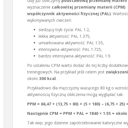
Gdy już obliczymy
podstawową przemianę materii
wyznaczenie
całkowitej przemiany materii (CPM)
.
współczynnik aktywności fizycznej (PAL)
. Wartośc
wykonywanych ćwiczeń:
siedzący tryb życia: PAL 1.2,
lekka aktywność: PAL 1.375,
umiarkowana aktywność: PAL 1.55,
intensywna aktywność: PAL 1.725,
bardzo intensywna aktywność: PAL 1.9.
Po ustaleniu CPM warto dodać do tej liczby dodatko
treningowych. Na przykład jeśli celem jest
zwiększen
około
300 kcal
.
Przykładowo dla mężczyzny ważącego 80 kg o wzrości
aktywnością fizyczną obliczenia mogą wyglądać tak:
PPM = 66,47 + (13,75 × 80) + (5 × 180) – (6,75 × 25)
Następnie CPM = PPM × PAL = 1840 × 1.55 = około 
Tak więc jego dzienne zapotrzebowanie kaloryczne w