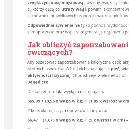
zwiększyć masę mięśniową
powinny zwiększyć kalor
ci, którzy dążą do
utraty wagi
, powinni skoncentrowa
zachowaniu prawidłowych proporcji makroskładników.
Odpowiednie żywienie
nie tylko podnosi wydolność 
samopoczucie oraz wspiera regenerację organizmu po
Jak obliczyć zapotrzebowani
ćwiczących?
Aby oszacować zapotrzebowanie kaloryczne osób akty
istotnych aspektów. Wśród nich znajdują się
płeć
,
wie
aktywności fizycznej
. Choć istnieje wiele metod obl
Benedicta
.
Dla kobiet formuła wygląda następująco:
665,09 + (9,56 x waga w kg) + (1,85 x wzrost w cm)
Z kolei dla mężczyzn obowiązuje inny wzór:
66,47 + (13,75 x waga w kg) + (5 x wzrost w cm) – 