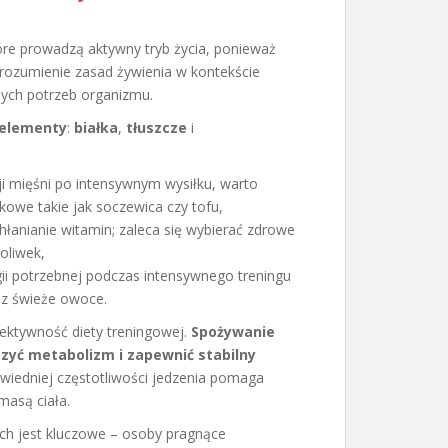
óre prowadzą aktywny tryb życia, ponieważ
rozumienie zasad żywienia w kontekście
nych potrzeb organizmu.
elementy
:
białka
,
tłuszcze
i
i mięśni po intensywnym wysiłku, warto
zkowe takie jak soczewica czy tofu,
hłanianie witamin; zaleca się wybierać zdrowe
 oliwek,
ii potrzebnej podczas intensywnego treningu
az świeże owoce.
ektywność diety treningowej.
Spożywanie
szyć metabolizm i zapewnić stabilny
iedniej częstotliwości jedzenia pomaga
masą ciała.
ch jest kluczowe – osoby pragnące