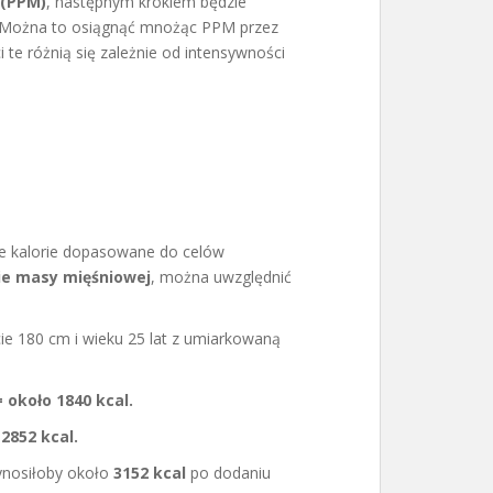
 (PPM)
, następnym krokiem będzie
 Można to osiągnąć mnożąc PPM przez
i te różnią się zależnie od intensywności
we kalorie dopasowane do celów
ie masy mięśniowej
, można uwzględnić
e 180 cm i wieku 25 lat z umiarkowaną
 = około 1840 kcal.
2852 kcal.
ynosiłoby około
3152 kcal
po dodaniu