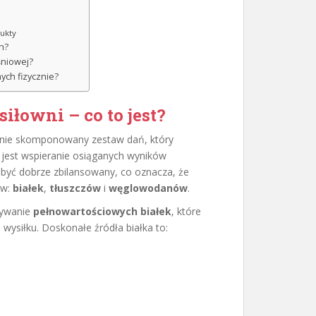
dukty
h?
śniowej?
ych fizycznie?
iłowni – co to jest?
nnie skomponowany zestaw dań, który
 jest wspieranie osiąganych wyników
 być dobrze zbilansowany, co oznacza, że
ów:
białek
,
tłuszczów
i
węglowodanów
.
żywanie
pełnowartościowych białek
, które
 wysiłku. Doskonałe źródła białka to: