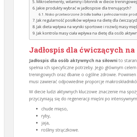
Mikroelementy, witaminy i błonnik w diecie treningowej
Jakie produkty wybrać w jadłospisie dla trenujących?
Nisko przetworzone źródła białka i pełnoziarniste pro
Jak regularność posiłków wpływa na dietę dla ćwiczącyc
Jak dieta wpływa na wyniki sportowe i rozwój masy mię
Jak kontrola masy ciała wpływa na dietę dla osób aktywn
Jadłospis dla ćwiczących na s
Jadłospis dla osób aktywnych na siłowni
to stara
spełnia ich specyficzne potrzeby. Jego głównym celem
treningowych oraz dbanie o ogólne zdrowie. Powinien
musi zawierać odpowiednie proporcje makroskładnik
W diecie ludzi aktywnych kluczowe znaczenie ma spo
przyczyniają się do regeneracji mięśni po intensywnym
chude mięso,
ryby,
jaja,
rośliny strączkowe.