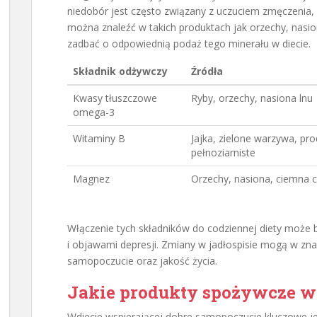
niedobór jest często związany z uczuciem zmęczenia, 
można znaleźć w takich produktach jak orzechy, nasio
zadbać o odpowiednią podaż tego minerału w diecie.
Składnik odżywczy
Źródła
Kwasy tłuszczowe
Ryby, orzechy, nasiona lnu
omega-3
Witaminy B
Jajka, zielone warzywa, pr
pełnoziarniste
Magnez
Orzechy, nasiona, ciemna 
Włączenie tych składników do codziennej diety może
i objawami depresji. Zmiany w jadłospisie mogą w zn
samopoczucie oraz jakość życia.
Jakie produkty spożywcze wa
Wdiecie wspierającej dobre samopoczucie kluczowe j