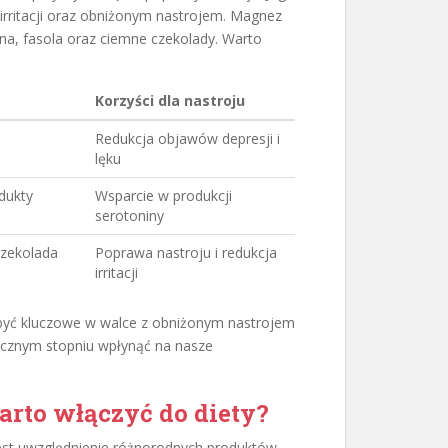
irritacji oraz obniżonym nastrojem. Magnez
na, fasola oraz ciemne czekolady. Warto
Korzyści dla nastroju
Redukcja objawów depresji i
lęku
odukty
Wsparcie w produkcji
serotoniny
czekolada
Poprawa nastroju i redukcja
irritacji
 być kluczowe w walce z obniżonym nastrojem
acznym stopniu wpłynąć na nasze
rto włączyć do diety?
est uwzględnienie różnorodnych produktów,