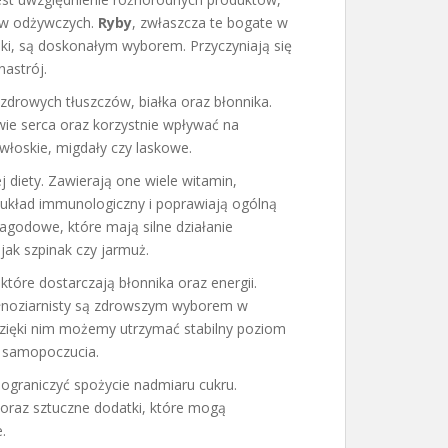
ów odżywczych.
Ryby
, zwłaszcza te bogate w
nki, są doskonałym wyborem. Przyczyniają się
astrój.
 zdrowych tłuszczów, białka oraz błonnika.
e serca oraz korzystnie wpływać na
włoskie, migdały czy laskowe.
diety. Zawierają one wiele witamin,
 układ immunologiczny i poprawiają ogólną
agodowe, które mają silne działanie
 jak szpinak czy jarmuż.
 które dostarczają błonnika oraz energii.
pełnoziarnisty są zdrowszym wyborem w
zięki nim możemy utrzymać stabilny poziom
o samopoczucia.
ograniczyć spożycie nadmiaru cukru.
 oraz sztuczne dodatki, które mogą
.