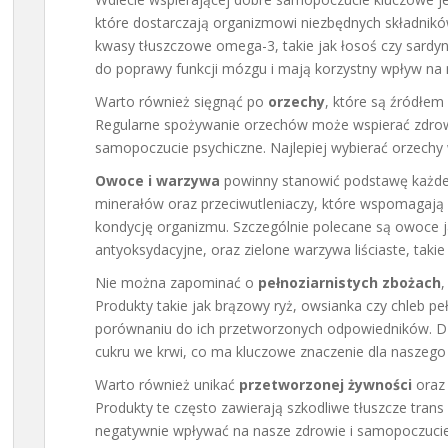
które dostarczają organizmowi niezbędnych składnik
kwasy tłuszczowe omega-3, takie jak łosoś czy sardy
do poprawy funkcji mózgu i mają korzystny wpływ na n
Warto również sięgnąć po
orzechy
, które są źródłem
Regularne spożywanie orzechów może wspierać zdrowi
samopoczucie psychiczne. Najlepiej wybierać orzechy 
Owoce i warzywa
powinny stanowić podstawę każdej 
minerałów oraz przeciwutleniaczy, które wspomagają
kondycję organizmu. Szczególnie polecane są owoce j
antyoksydacyjne, oraz zielone warzywa liściaste, takie
Nie można zapominać o
pełnoziarnistych zbożach
,
Produkty takie jak brązowy ryż, owsianka czy chleb 
porównaniu do ich przetworzonych odpowiedników. D
cukru we krwi, co ma kluczowe znaczenie dla naszeg
Warto również unikać
przetworzonej żywności
oraz 
Produkty te często zawierają szkodliwe tłuszcze trans
negatywnie wpływać na nasze zdrowie i samopoczucie