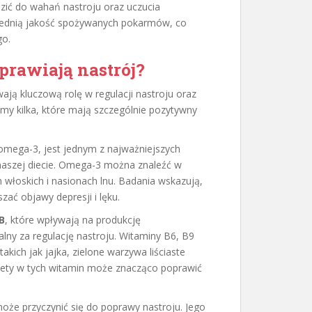
ić do wahań nastroju oraz uczucia
iednią jakość spożywanych pokarmów, co
go.
prawiają nastrój?
ją kluczową rolę w regulacji nastroju oraz
y kilka, które mają szczególnie pozytywny
omega-3, jest jednym z najważniejszych
naszej diecie. Omega-3 można znaleźć w
h włoskich i nasionach lnu. Badania wskazują,
ać objawy depresji i lęku.
B
, które wpływają na produkcję
lny za regulację nastroju. Witaminy B6, B9
kich jak jajka, zielone warzywa liściaste
diety w tych witamin może znacząco poprawić
że przyczynić się do poprawy nastroju. Jego