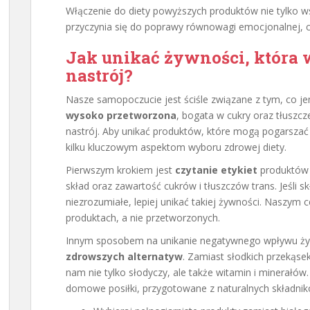
Włączenie do diety powyższych produktów nie tylko ws
przyczynia się do poprawy równowagi emocjonalnej, co
Jak unikać żywności, która
nastrój?
Nasze samopoczucie jest ściśle związane z tym, co j
wysoko przetworzona
, bogata w cukry oraz tłuszc
nastrój. Aby unikać produktów, które mogą pogarszać
kilku kluczowym aspektom wyboru zdrowej diety.
Pierwszym krokiem jest
czytanie etykiet
produktów 
skład oraz zawartość cukrów i tłuszczów trans. Jeśli s
niezrozumiałe, lepiej unikać takiej żywności. Naszym
produktach, a nie przetworzonych.
Innym sposobem na unikanie negatywnego wpływu żywn
zdrowszych alternatyw
. Zamiast słodkich przekąs
nam nie tylko słodyczy, ale także witamin i minerałów
domowe posiłki, przygotowane z naturalnych składnik