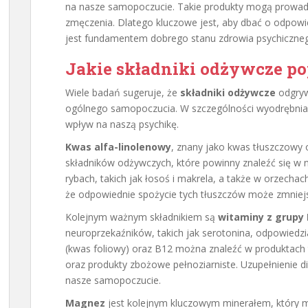
na nasze samopoczucie. Takie produkty mogą prowadz
zmęczenia. Dlatego kluczowe jest, aby dbać o odpow
jest fundamentem dobrego stanu zdrowia psychiczne
Jakie składniki odżywcze po
Wiele badań sugeruje, że
składniki odżywcze
odgrywa
ogólnego samopoczucia. W szczególności wyodrębniam
wpływ na naszą psychikę.
Kwas alfa-linolenowy
, znany jako kwas tłuszczowy 
składników odżywczych, które powinny znaleźć się w 
rybach, takich jak łosoś i makrela, a także w orzechac
że odpowiednie spożycie tych tłuszczów może zmniejsz
Kolejnym ważnym składnikiem są
witaminy z grupy 
neuroprzekaźników, takich jak serotonina, odpowiedzia
(kwas foliowy) oraz B12 można znaleźć w produktach ta
oraz produkty zbożowe pełnoziarniste. Uzupełnienie 
nasze samopoczucie.
Magnez
jest kolejnym kluczowym minerałem, który mo