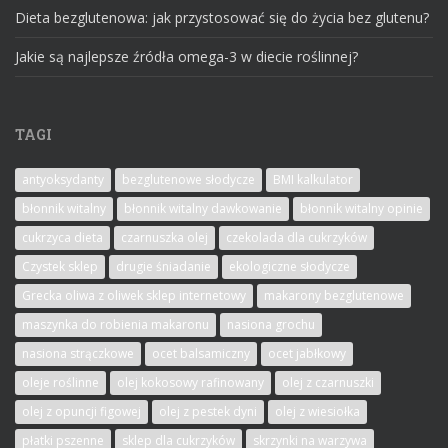
Dieta bezglutenowa: jak przystosować się do życia bez glutenu?
Jakie są najlepsze źródła omega-3 w diecie roślinnej?
TAGI
antyoksydanty
bezglutenowe słodycze
BMI kalkulator
błonnik witalny
błonnik witalny dawkowanie
błonnik witalny opinie
cukrzyca dieta
czarnuszka olej
czekolada dla cukrzyków
Czystek sklep
drugie śniadanie
ekologiczne słodycze
Grecka oliwa z oliwek sklep internetowy
makarony bezglutenowe
maszynka do robienia makaronu
nasiona grochu
nasiona strączkowe
ocet balsamiczny
ocet jabłkowy
oleje roślinne
olej kokosowy rafinowany
olej z czarnuszki
olej z opuncji figowej
olej z pestek dyni
olej z wiesiołka
płatki pszenne
sklep dla cukrzyków
skrzynki na warzywa