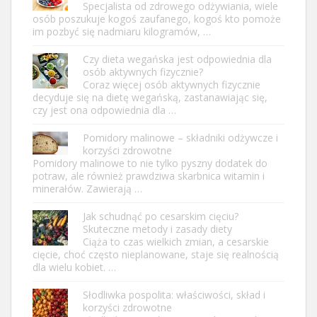
Specjalista od zdrowego odżywiania, wiele
osób poszukuje kogoś zaufanego, kogoś kto pomoże
im pozbyć się nadmiaru kilogramów, …
Czy dieta wegańska jest odpowiednia dla
osób aktywnych fizycznie?
Coraz więcej osób aktywnych fizycznie
decyduje się na dietę wegańską, zastanawiając się,
czy jest ona odpowiednia dla …
Pomidory malinowe – składniki odżywcze i
korzyści zdrowotne
Pomidory malinowe to nie tylko pyszny dodatek do
potraw, ale również prawdziwa skarbnica witamin i
minerałów. Zawierają …
Jak schudnąć po cesarskim cięciu?
Skuteczne metody i zasady diety
Ciąża to czas wielkich zmian, a cesarskie
cięcie, choć często nieplanowane, staje się realnością
dla wielu kobiet. …
Słodliwka pospolita: właściwości, skład i
korzyści zdrowotne