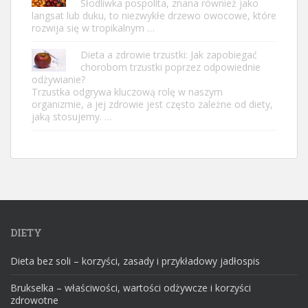
Słodliwka pospolita, znana również jako
langsat lub duku, to niezwykłe drzewo owocowe, które
rozwija się w tropikalnym …
Dieta a zdrowie trzustki: Jak zapobiegać
chorobom trzustki poprzez odpowiednie
odżywianie?
Trzustka odgrywa kluczową rolę w naszym
organizmie, a jej zdrowie jest często zależne od diety,
jaką stosujemy. …
DIETY
Dieta bez soli – korzyści, zasady i przykładowy jadłospis
Brukselka – właściwości, wartości odżywcze i korzyści
zdrowotne