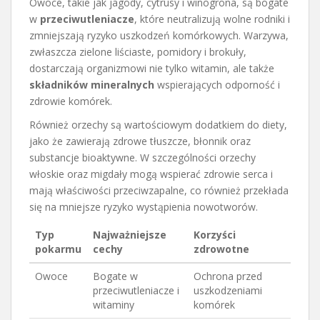
Owoce, takie jak jagody, cytrusy i winogrona, są bogate
w
przeciwutleniacze
, które neutralizują wolne rodniki i
zmniejszają ryzyko uszkodzeń komórkowych. Warzywa,
zwłaszcza zielone liściaste, pomidory i brokuły,
dostarczają organizmowi nie tylko witamin, ale także
składników mineralnych
wspierających odporność i
zdrowie komórek.
Również orzechy są wartościowym dodatkiem do diety,
jako że zawierają zdrowe tłuszcze, błonnik oraz
substancje bioaktywne. W szczególności orzechy
włoskie oraz migdały mogą wspierać zdrowie serca i
mają właściwości przeciwzapalne, co również przekłada
się na mniejsze ryzyko wystąpienia nowotworów.
Typ
Najważniejsze
Korzyści
pokarmu
cechy
zdrowotne
Owoce
Bogate w
Ochrona przed
przeciwutleniacze i
uszkodzeniami
witaminy
komórek