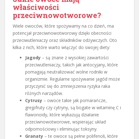
właściwości
przeciwnowotworowe?
Wiele owoców, które spożywamy na co dzień, ma
potencjał przeciwnowotworowy dzięki obecności
przeciwutleniaczy oraz składników odżywczych. Oto
kilka z nich, które warto włączyć do swojej diety:
Jagody
– są znane z wysokiej zawartości
przeciwutleniaczy, takich jak antocyjany, które
pomagają neutralizować wolne rodniki w
organizmie. Regularne spożywanie jagód może
przyczynić się do zmniejszenia ryzyka raka
różnych narządów.
Cytrusy
– owoce takie jak pomarańcze,
grejpfruty czy cytryny, są bogate w witaminę C i
flawonoidy, które wykazują działanie
przeciwnowotworowe, wspierając układ
odpornościowy i eliminując toksyny.
Granaty
– te owoce są pełne polifenoli, które