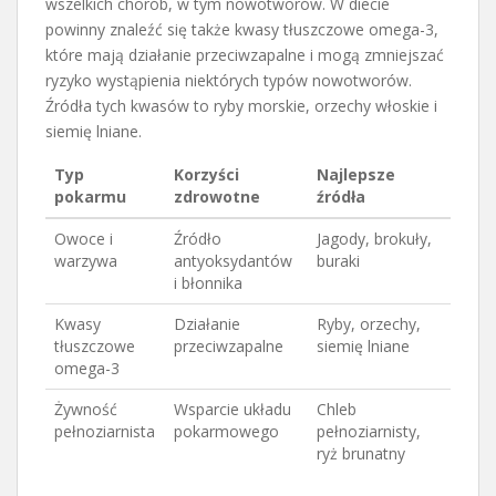
wszelkich chorób, w tym nowotworów. W diecie
powinny znaleźć się także kwasy tłuszczowe omega-3,
które mają działanie przeciwzapalne i mogą zmniejszać
ryzyko wystąpienia niektórych typów nowotworów.
Źródła tych kwasów to ryby morskie, orzechy włoskie i
siemię lniane.
Typ
Korzyści
Najlepsze
pokarmu
zdrowotne
źródła
Owoce i
Źródło
Jagody, brokuły,
warzywa
antyoksydantów
buraki
i błonnika
Kwasy
Działanie
Ryby, orzechy,
tłuszczowe
przeciwzapalne
siemię lniane
omega-3
Żywność
Wsparcie układu
Chleb
pełnoziarnista
pokarmowego
pełnoziarnisty,
ryż brunatny