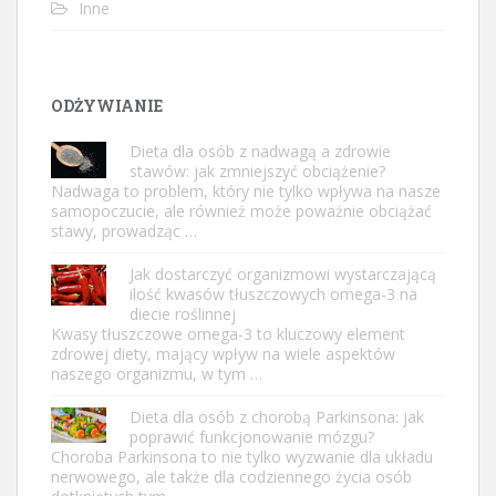
Inne
ODŻYWIANIE
Dieta dla osób z nadwagą a zdrowie
stawów: jak zmniejszyć obciążenie?
Nadwaga to problem, który nie tylko wpływa na nasze
samopoczucie, ale również może poważnie obciążać
stawy, prowadząc …
Jak dostarczyć organizmowi wystarczającą
ilość kwasów tłuszczowych omega-3 na
diecie roślinnej
Kwasy tłuszczowe omega-3 to kluczowy element
zdrowej diety, mający wpływ na wiele aspektów
naszego organizmu, w tym …
Dieta dla osób z chorobą Parkinsona: jak
poprawić funkcjonowanie mózgu?
Choroba Parkinsona to nie tylko wyzwanie dla układu
nerwowego, ale także dla codziennego życia osób