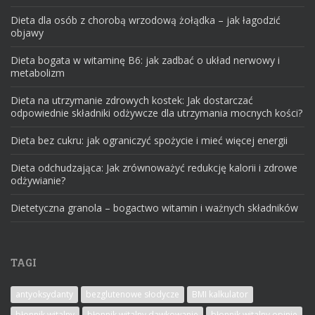
Dieta dla osób z chorobą wrzodową żołądka – jak łagodzić
objawy
Dieta bogata w witaminę B6: jak zadbać o układ nerwowy i
metabolizm
Dieta na utrzymanie zdrowych kostek: Jak dostarczać
odpowiednie składniki odżywcze dla utrzymania mocnych kości?
Dieta bez cukru: jak ograniczyć spożycie i mieć więcej energii
Dieta odchudzająca: Jak zrównoważyć redukcję kalorii i zdrowe
odżywianie?
Dietetyczna granola – bogactwo witamin i ważnych składników
TAGI
antyoksydanty
bezglutenowe słodycze
BMI kalkulator
błonnik witalny
błonnik witalny dawkowanie
błonnik witalny opinie