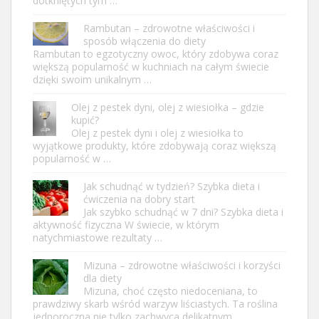
dotkniętych tym …
Rambutan – zdrowotne właściwości i
sposób włączenia do diety
Rambutan to egzotyczny owoc, który zdobywa coraz
większą popularność w kuchniach na całym świecie
dzięki swoim unikalnym …
Olej z pestek dyni, olej z wiesiołka – gdzie
kupić?
Olej z pestek dyni i olej z wiesiołka to
wyjątkowe produkty, które zdobywają coraz większą
popularność w …
Jak schudnąć w tydzień? Szybka dieta i
ćwiczenia na dobry start
Jak szybko schudnąć w 7 dni? Szybka dieta i
aktywność fizyczna W świecie, w którym
natychmiastowe rezultaty …
Mizuna – zdrowotne właściwości i korzyści
dla diety
Mizuna, choć często niedoceniana, to
prawdziwy skarb wśród warzyw liściastych. Ta roślina
jednoroczna nie tylko zachwyca delikatnym …