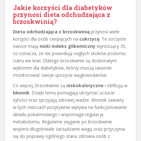
Jakie korzyści dla diabetyków
przynosi dieta odchudzająca z
brzoskwinią?
Dieta odchudzająca z brzoskwinią
przynosi wiele
korzyści dla osób cierpiących na
cukrzycę
. Te soczyste
owoce mają
niski indeks glikemiczny
wynoszący 35,
co oznacza, że nie powodują nagłych skoków poziomu
cukru we krwi. Dlatego brzoskwinie są doskonałym
wyborem dla diabetyków, którzy muszą uważnie
monitorować swoje spożycie węglowodanów.
Co więcej, brzoskwinie są
niskokaloryczne
i obfitują w
błonnik
. Dzięki temu pomagają utrzymać uczucie
sytości oraz sprzyjają zdrowej wadze. Błonnik zawarty
w tych owocach pozytywnie wpływa na funkcjonowanie
układu pokarmowego i wspomaga regulację
metabolizmu. Regularne sięganie po brzoskwinie
wspiera długotrwałe zarządzanie wagą oraz przyczynia
się do poprawy ogólnego stanu zdrowia osób z