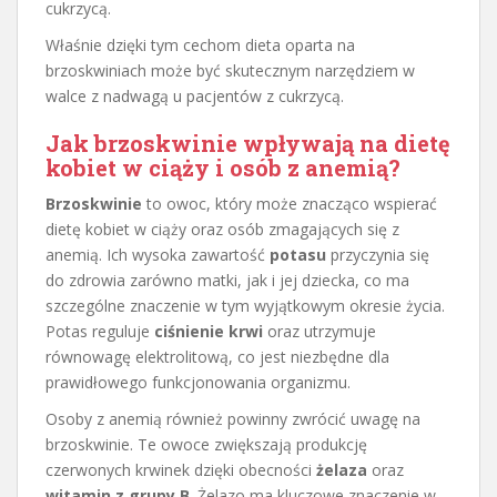
cukrzycą.
Właśnie dzięki tym cechom dieta oparta na
brzoskwiniach może być skutecznym narzędziem w
walce z nadwagą u pacjentów z cukrzycą.
Jak brzoskwinie wpływają na dietę
kobiet w ciąży i osób z anemią?
Brzoskwinie
to owoc, który może znacząco wspierać
dietę kobiet w ciąży oraz osób zmagających się z
anemią. Ich wysoka zawartość
potasu
przyczynia się
do zdrowia zarówno matki, jak i jej dziecka, co ma
szczególne znaczenie w tym wyjątkowym okresie życia.
Potas reguluje
ciśnienie krwi
oraz utrzymuje
równowagę elektrolitową, co jest niezbędne dla
prawidłowego funkcjonowania organizmu.
Osoby z anemią również powinny zwrócić uwagę na
brzoskwinie. Te owoce zwiększają produkcję
czerwonych krwinek dzięki obecności
żelaza
oraz
witamin z grupy B
. Żelazo ma kluczowe znaczenie w