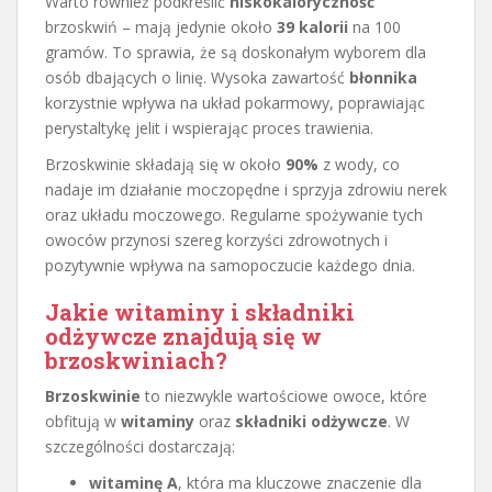
Warto również podkreślić
niskokaloryczność
brzoskwiń – mają jedynie około
39 kalorii
na 100
gramów. To sprawia, że są doskonałym wyborem dla
osób dbających o linię. Wysoka zawartość
błonnika
korzystnie wpływa na układ pokarmowy, poprawiając
perystaltykę jelit i wspierając proces trawienia.
Brzoskwinie składają się w około
90%
z wody, co
nadaje im działanie moczopędne i sprzyja zdrowiu nerek
oraz układu moczowego. Regularne spożywanie tych
owoców przynosi szereg korzyści zdrowotnych i
pozytywnie wpływa na samopoczucie każdego dnia.
Jakie witaminy i składniki
odżywcze znajdują się w
brzoskwiniach?
Brzoskwinie
to niezwykle wartościowe owoce, które
obfitują w
witaminy
oraz
składniki odżywcze
. W
szczególności dostarczają:
witaminę A
, która ma kluczowe znaczenie dla