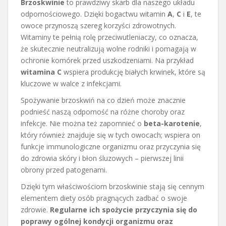
Brzoskwinie
to prawdziwy skarb dla naszego układu
odpornościowego. Dzięki bogactwu witamin
A
,
C
i
E
, te
owoce przynoszą szereg korzyści zdrowotnych.
Witaminy te pełnią rolę przeciwutleniaczy, co oznacza,
że skutecznie neutralizują wolne rodniki i pomagają w
ochronie komórek przed uszkodzeniami. Na przykład
witamina C
wspiera produkcję białych krwinek, które są
kluczowe w walce z infekcjami.
Spożywanie brzoskwiń na co dzień może znacznie
podnieść naszą odporność na różne choroby oraz
infekcje. Nie można też zapomnieć o
beta-karotenie
,
który również znajduje się w tych owocach; wspiera on
funkcje immunologiczne organizmu oraz przyczynia się
do zdrowia skóry i błon śluzowych – pierwszej linii
obrony przed patogenami.
Dzięki tym właściwościom brzoskwinie stają się cennym
elementem diety osób pragnących zadbać o swoje
zdrowie.
Regularne ich spożycie przyczynia się do
poprawy ogólnej kondycji organizmu oraz