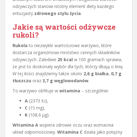
odżywczych stanowi istotny element diety każdego
entuzjasty
zdrowego stylu życia
.
Jakie są wartości odżywcze
rukoli?
Rukola
to niezwykle wartościowe warzywo, które
dostarcza organizmowi mnóstwo cennych składników
odżywczych. Zaledwie
25 kcal
w 100 gramach sprawia,
że jest to doskonały wybór dla tych, którzy dbają o linię.
W tej ilości znajdziemy także około
2,6 g białka
,
0,7 g
tłuszczu
oraz
3,7 g węglowodanów
.
To warzywo obfituje w
witamina
– szczególnie:
A
(2373 IU),
C
(15 mg),
K
(108,6 µg).
Witamina A
wspiera zdrowie oczu oraz wzmacnia
układ odpornościowy.
Witamina C
działa jako potężny