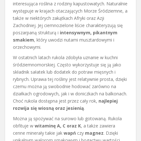
interesująca roślina z rodziny kapustowatych. Naturalnie
występuje w krajach otaczających Morze Śródziemne, a
także w niektórych zakątkach Afryki oraz Azji
Zachodniej. Jej ciemnozielone liście charakteryzują się
poszarpaną strukturą i
intensywnym, pikantnym
smakiem
, który uwodzi nutami musztardowymi i
orzechowymi.
W ostatnich latach rukola zdobyła uznanie w kuchni
śródziemnomorskiej. Często wykorzystuje się ją jako
składnik sałatek lub dodatek do potraw mięsnych i
rybnych. Uprawa tej rośliny jest relatywnie prosta, dzięki
czemu można ją swobodnie hodować zarówno na
działkach ogrodowych, jak i w doniczkach na balkonach.
Choć rukola dostępna jest przez cały rok,
najlepiej
rozwija się wiosną oraz jesienią
.
Można ją spożywać na surowo lub gotowaną. Rukola
obfituje w
witaminę A, C oraz K
, a także zawiera
cenne minerały takie jak
wapń
czy
magnez
. Dzięki
unikalnym walorom smakowym i bogactwu wartości