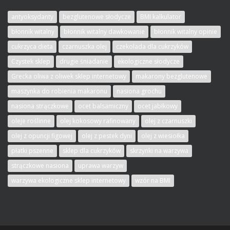
antyoksydanty
bezglutenowe słodycze
BMI kalkulator
błonnik witalny
błonnik witalny dawkowanie
błonnik witalny opinie
cukrzyca dieta
czarnuszka olej
czekolada dla cukrzyków
Czystek sklep
drugie śniadanie
ekologiczne słodycze
Grecka oliwa z oliwek sklep internetowy
makarony bezglutenowe
maszynka do robienia makaronu
nasiona grochu
nasiona strączkowe
ocet balsamiczny
ocet jabłkowy
oleje roślinne
olej kokosowy rafinowany
olej z czarnuszki
olej z opuncji figowej
olej z pestek dyni
olej z wiesiołka
płatki pszenne
sklep dla cukrzyków
skrzynki na warzywa
strączkowe nasiona
uprawa warzyw
warzywa ekologiczne sklep internetowy
wzór na BMI