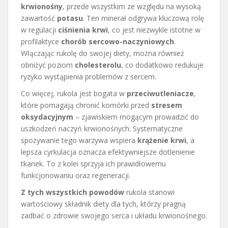
krwionośny
, przede wszystkim ze względu na wysoką
zawartość
potasu
. Ten minerał odgrywa kluczową rolę
w regulacji
ciśnienia krwi
, co jest niezwykle istotne w
profilaktyce
chorób sercowo-naczyniowych
.
Włączając rukolę do swojej diety, można również
obniżyć poziom
cholesterolu
, co dodatkowo redukuje
ryzyko wystąpienia problemów z sercem.
Co więcej, rukola jest bogata w
przeciwutleniacze
,
które pomagają chronić komórki przed
stresem
oksydacyjnym
– zjawiskiem mogącym prowadzić do
uszkodzeń naczyń krwionośnych. Systematyczne
spożywanie tego warzywa wspiera
krążenie krwi
, a
lepsza cyrkulacja oznacza efektywniejsze dotlenienie
tkanek. To z kolei sprzyja ich prawidłowemu
funkcjonowaniu oraz regeneracji.
Z tych wszystkich powodów
rukola stanowi
wartościowy składnik diety dla tych, którzy pragną
zadbać o zdrowie swojego serca i układu krwionośnego.