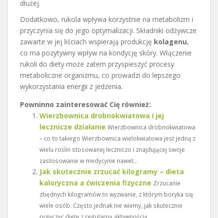
dłużej.
Dodatkowo, rukola wpływa korzystnie na metabolizm i
przyczynia się do jego optymalizacji. Składniki odżywcze
zawarte w jej liściach wspierają produkcję
kolagenu
,
co ma pozytywny wpływ na kondycję skóry. Włączenie
rukoli do diety może zatem przyspieszyć procesy
metaboliczne organizmu, co prowadzi do lepszego
wykorzystania energii z jedzenia.
Powninno zainteresować Cię również:
Wierzbownica drobnokwiatowa i jej
lecznicze działanie
Wierzbownica drobnokwiatowa
– co to takiego Wierzbownica wielokwiatowa jest jedną z
wielu roślin stosowanej leczniczo i znajdującej swoje
zastosowanie w medycynie nawet...
Jak skutecznie zrzucać kilogramy – dieta
kaloryczna a ćwiczenia fizyczne
Zrzucanie
zbędnych kilogramów to wyzwanie, z którym boryka się
wiele osób. Często jednak nie wiemy, jak skutecznie
połączyć dietę z regularną aktywnością...