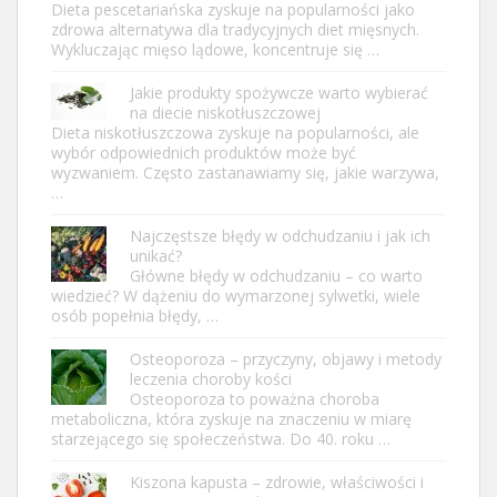
Dieta pescetariańska zyskuje na popularności jako
zdrowa alternatywa dla tradycyjnych diet mięsnych.
Wykluczając mięso lądowe, koncentruje się …
Jakie produkty spożywcze warto wybierać
na diecie niskotłuszczowej
Dieta niskotłuszczowa zyskuje na popularności, ale
wybór odpowiednich produktów może być
wyzwaniem. Często zastanawiamy się, jakie warzywa,
…
Najczęstsze błędy w odchudzaniu i jak ich
unikać?
Główne błędy w odchudzaniu – co warto
wiedzieć? W dążeniu do wymarzonej sylwetki, wiele
osób popełnia błędy, …
Osteoporoza – przyczyny, objawy i metody
leczenia choroby kości
Osteoporoza to poważna choroba
metaboliczna, która zyskuje na znaczeniu w miarę
starzejącego się społeczeństwa. Do 40. roku …
Kiszona kapusta – zdrowie, właściwości i