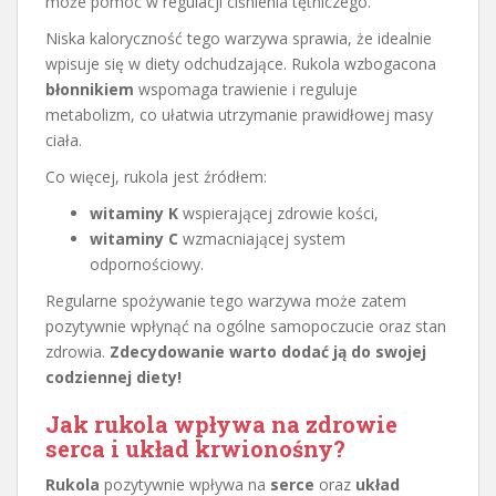
może pomóc w regulacji ciśnienia tętniczego.
Niska kaloryczność tego warzywa sprawia, że idealnie
wpisuje się w diety odchudzające. Rukola wzbogacona
błonnikiem
wspomaga trawienie i reguluje
metabolizm, co ułatwia utrzymanie prawidłowej masy
ciała.
Co więcej, rukola jest źródłem:
witaminy K
wspierającej zdrowie kości,
witaminy C
wzmacniającej system
odpornościowy.
Regularne spożywanie tego warzywa może zatem
pozytywnie wpłynąć na ogólne samopoczucie oraz stan
zdrowia.
Zdecydowanie warto dodać ją do swojej
codziennej diety!
Jak rukola wpływa na zdrowie
serca i układ krwionośny?
Rukola
pozytywnie wpływa na
serce
oraz
układ