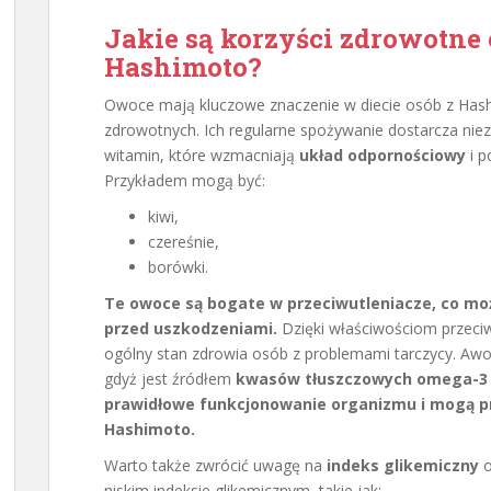
Jakie są korzyści zdrowotn
Hashimoto?
Owoce mają kluczowe znaczenie w diecie osób z Hashi
zdrowotnych. Ich regularne spożywanie dostarcza ni
witamin, które wzmacniają
układ odpornościowy
i p
Przykładem mogą być:
kiwi,
czereśnie,
borówki.
Te owoce są bogate w przeciwutleniacze, co mo
przed uszkodzeniami.
Dzięki właściwościom przec
ogólny stan zdrowia osób z problemami tarczycy. Awo
gdyż jest źródłem
kwasów tłuszczowych omega-3
prawidłowe funkcjonowanie organizmu i mogą pr
Hashimoto.
Warto także zwrócić uwagę na
indeks glikemiczny
o
niskim indeksie glikemicznym, takie jak: