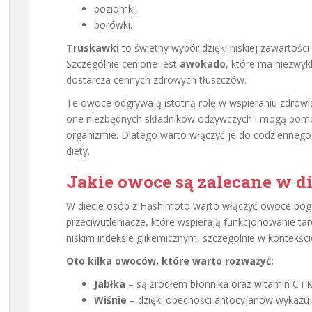
poziomki,
borówki.
Truskawki
to świetny wybór dzięki niskiej zawartości
Szczególnie cenione jest
awokado
, które ma niezwyk
dostarcza cennych zdrowych tłuszczów.
Te owoce odgrywają istotną rolę w wspieraniu zdrow
one niezbędnych składników odżywczych i mogą pomó
organizmie. Dlatego warto włączyć je do codziennego
diety.
Jakie owoce są zalecane w d
W diecie osób z Hashimoto warto włączyć owoce boga
przeciwutleniacze, które wspierają funkcjonowanie tar
niskim indeksie glikemicznym, szczególnie w kontekś
Oto kilka owoców, które warto rozważyć:
Jabłka
– są źródłem błonnika oraz witamin C i K
Wiśnie
– dzięki obecności antocyjanów wykazu