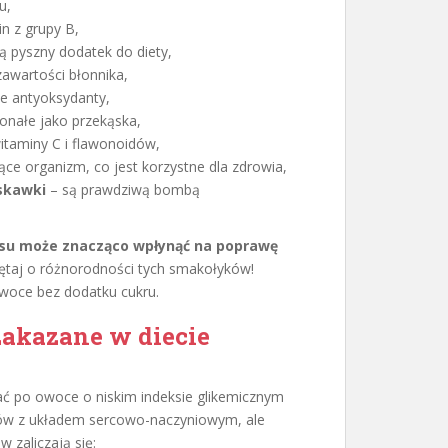
u,
n z grupy B,
ą pyszny dodatek do diety,
awartości błonnika,
ne antyoksydanty,
onałe jako przekąska,
itaminy C i flawonoidów,
ące organizm, co jest korzystne dla zdrowia,
uskawki
– są prawdziwą bombą
isu może znacząco wpłynąć na poprawę
taj o różnorodności tych smakołyków!
owoce bez dodatku cukru.
zakazane w diecie
ać po owoce o niskim indeksie glikemicznym
emów z układem sercowo-naczyniowym, ale
 zaliczają się: