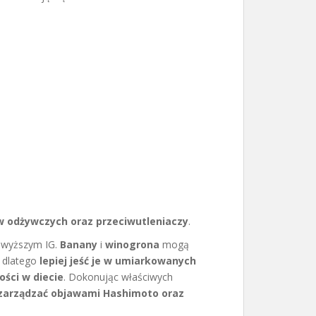
w odżywczych oraz przeciwutleniaczy
.
o wyższym IG.
Banany
i
winogrona
mogą
 dlatego
lepiej jeść je w umiarkowanych
ości w diecie
. Dokonując właściwych
 zarządzać objawami Hashimoto oraz