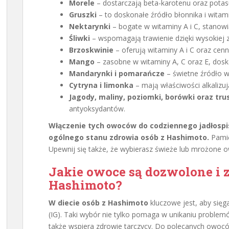
Morele
– dostarczają beta-karotenu oraz potas
Gruszki
– to doskonałe źródło błonnika i witami
Nektarynki
– bogate w witaminy A i C, stanowi
Śliwki
– wspomagają trawienie dzięki wysokiej z
Brzoskwinie
– oferują witaminy A i C oraz cen
Mango
– zasobne w witaminy A, C oraz E, dosk
Mandarynki i pomarańcze
– świetne źródło w
Cytryna i limonka
– mają właściwości alkalizuj
Jagody, maliny, poziomki, borówki oraz tr
antyoksydantów.
Włączenie tych owoców do codziennego jadłosp
ogólnego stanu zdrowia osób z Hashimoto.
Pamię
Upewnij się także, że wybierasz świeże lub mrożone 
Jakie owoce są dozwolone i 
Hashimoto?
W diecie osób z Hashimoto
kluczowe jest, aby sięg
(IG). Taki wybór nie tylko pomaga w unikaniu probl
także wspiera zdrowie tarczycy. Do polecanych owoców