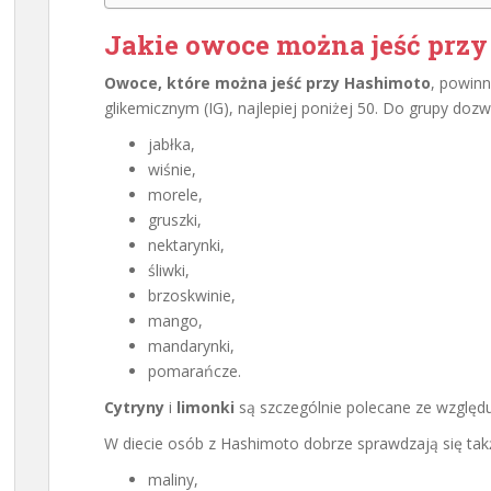
Jakie owoce można jeść prz
Owoce, które można jeść przy Hashimoto
, powinn
glikemicznym (IG), najlepiej poniżej 50. Do grupy do
jabłka,
wiśnie,
morele,
gruszki,
nektarynki,
śliwki,
brzoskwinie,
mango,
mandarynki,
pomarańcze.
Cytryny
i
limonki
są szczególnie polecane ze względ
W diecie osób z Hashimoto dobrze sprawdzają się tak
maliny,