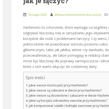
jak je łączyć?
10 maja 2025
dietasrodziemnomorska.com.pl
Hashimoto to schorzenie, które wymaga szczególnej 
odgrywać kluczową rolę w zarządzaniu jego objawami
korzystne dla osób z problemami tarczycy. Czy wiesz, 
jednocześnie nie powodować wzrostu poziomu cukru w
glikemicznym, takie jak jabłka, wiśnie czy awokado, do
przeciwutleniaczy, ale także pomagają w redukcji s
może być kluczowy dla poprawy samopoczucia i zdrowia
które z nich warto włączyć do codziennej diety.
Spis treści
Jakie owoce można jeść przy Hashimoto?
Jakie owoce są zalecane w diecie przy Hashimoto?
Jakie owoce są dozwolone i zakazane w diecie Hashim
Jakie są korzyści zdrowotne owoców przy Hashimoto?
Jak komponować sałatki i koktajle owocowe przy Hash