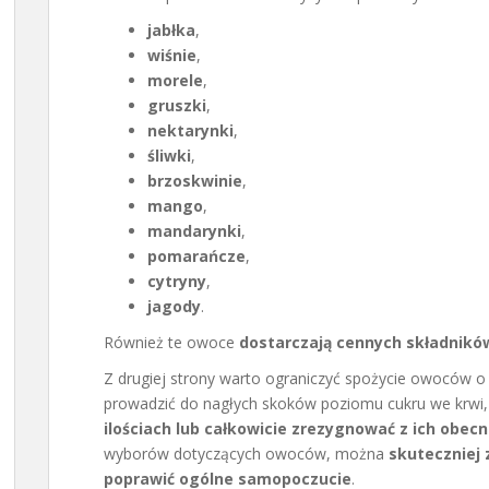
jabłka
,
wiśnie
,
morele
,
gruszki
,
nektarynki
,
śliwki
,
brzoskwinie
,
mango
,
mandarynki
,
pomarańcze
,
cytryny
,
jagody
.
Również te owoce
dostarczają cennych składnikó
Z drugiej strony warto ograniczyć spożycie owoców 
prowadzić do nagłych skoków poziomu cukru we krwi,
ilościach lub całkowicie zrezygnować z ich obecn
wyborów dotyczących owoców, można
skuteczniej
poprawić ogólne samopoczucie
.