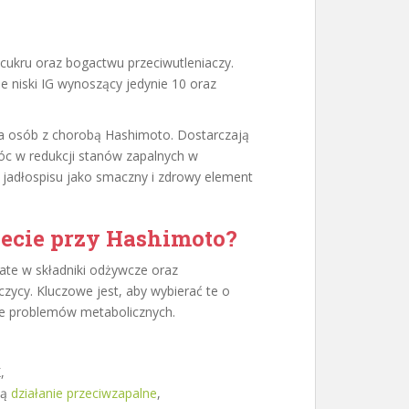
 cukru oraz bogactwu przeciwutleniaczy.
le niski IG wynoszący jedynie 10 oraz
ia osób z chorobą Hashimoto. Dostarczają
c w redukcji stanów zapalnych w
 jadłospisu jako smaczny i zdrowy element
iecie przy Hashimoto?
te w składniki odżywcze oraz
czycy. Kluczowe jest, aby wybierać te o
cie problemów metabolicznych.
,
ją
działanie przeciwzapalne
,