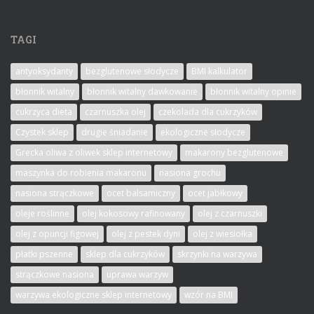
TAGI
antyoksydanty
bezglutenowe słodycze
BMI kalkulator
błonnik witalny
błonnik witalny dawkowanie
błonnik witalny opinie
cukrzyca dieta
czarnuszka olej
czekolada dla cukrzyków
Czystek sklep
drugie śniadanie
ekologiczne słodycze
Grecka oliwa z oliwek sklep internetowy
makarony bezglutenowe
maszynka do robienia makaronu
nasiona grochu
nasiona strączkowe
ocet balsamiczny
ocet jabłkowy
oleje roślinne
olej kokosowy rafinowany
olej z czarnuszki
olej z opuncji figowej
olej z pestek dyni
olej z wiesiołka
płatki pszenne
sklep dla cukrzyków
skrzynki na warzywa
strączkowe nasiona
uprawa warzyw
warzywa ekologiczne sklep internetowy
wzór na BMI