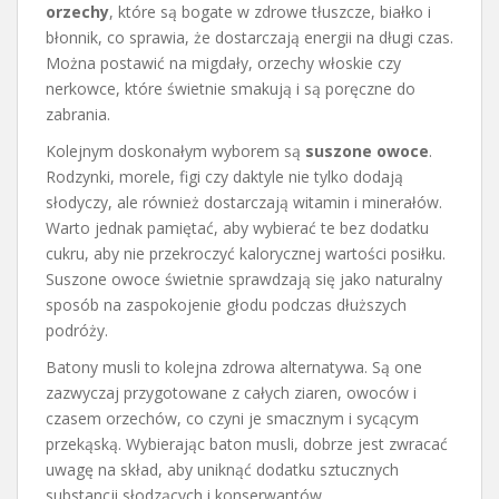
orzechy
, które są bogate w zdrowe tłuszcze, białko i
błonnik, co sprawia, że dostarczają energii na długi czas.
Można postawić na migdały, orzechy włoskie czy
nerkowce, które świetnie smakują i są poręczne do
zabrania.
Kolejnym doskonałym wyborem są
suszone owoce
.
Rodzynki, morele, figi czy daktyle nie tylko dodają
słodyczy, ale również dostarczają witamin i minerałów.
Warto jednak pamiętać, aby wybierać te bez dodatku
cukru, aby nie przekroczyć kalorycznej wartości posiłku.
Suszone owoce świetnie sprawdzają się jako naturalny
sposób na zaspokojenie głodu podczas dłuższych
podróży.
Batony musli to kolejna zdrowa alternatywa. Są one
zazwyczaj przygotowane z całych ziaren, owoców i
czasem orzechów, co czyni je smacznym i sycącym
przekąską. Wybierając baton musli, dobrze jest zwracać
uwagę na skład, aby uniknąć dodatku sztucznych
substancji słodzących i konserwantów.