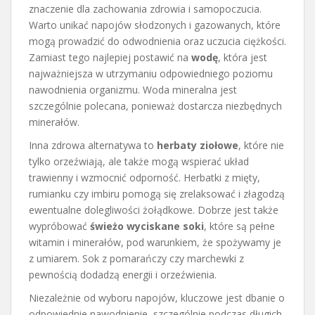
znaczenie dla zachowania zdrowia i samopoczucia.
Warto unikać napojów słodzonych i gazowanych, które
mogą prowadzić do odwodnienia oraz uczucia ciężkości.
Zamiast tego najlepiej postawić na
wodę
, która jest
najważniejsza w utrzymaniu odpowiedniego poziomu
nawodnienia organizmu. Woda mineralna jest
szczególnie polecana, ponieważ dostarcza niezbędnych
minerałów.
Inna zdrowa alternatywa to
herbaty ziołowe
, które nie
tylko orzeźwiają, ale także mogą wspierać układ
trawienny i wzmocnić odporność. Herbatki z mięty,
rumianku czy imbiru pomogą się zrelaksować i złagodzą
ewentualne dolegliwości żołądkowe. Dobrze jest także
wypróbować
świeżo wyciskane soki
, które są pełne
witamin i minerałów, pod warunkiem, że spożywamy je
z umiarem. Sok z pomarańczy czy marchewki z
pewnością dodadzą energii i orzeźwienia.
Niezależnie od wyboru napojów, kluczowe jest dbanie o
odpowiednie nawodnienie, szczególnie podczas długich