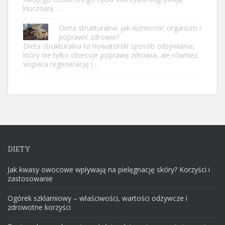
kluczową …
Dieta strukturalna: jak wzmocnić organizm i
poprawić zdrowie?
Dieta strukturalna to nowatorski sposób odżywiania,
który nie tylko obiecuje poprawę zdrowia, ale również
wspiera regenerację i …
DIETY
Jak kwasy owocowe wpływają na pielęgnację skóry? Korzyści i
zastosowanie
Ogórek szklarniowy – właściwości, wartości odżywcze i
zdrowotne korzyści