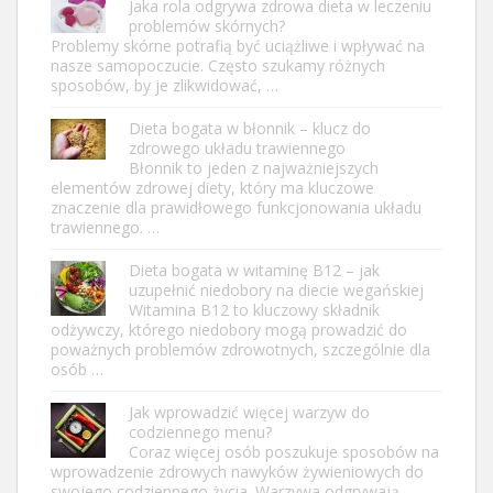
Jaka rola odgrywa zdrowa dieta w leczeniu
problemów skórnych?
Problemy skórne potrafią być uciążliwe i wpływać na
nasze samopoczucie. Często szukamy różnych
sposobów, by je zlikwidować, …
Dieta bogata w błonnik – klucz do
zdrowego układu trawiennego
Błonnik to jeden z najważniejszych
elementów zdrowej diety, który ma kluczowe
znaczenie dla prawidłowego funkcjonowania układu
trawiennego. …
Dieta bogata w witaminę B12 – jak
uzupełnić niedobory na diecie wegańskiej
Witamina B12 to kluczowy składnik
odżywczy, którego niedobory mogą prowadzić do
poważnych problemów zdrowotnych, szczególnie dla
osób …
Jak wprowadzić więcej warzyw do
codziennego menu?
Coraz więcej osób poszukuje sposobów na
wprowadzenie zdrowych nawyków żywieniowych do
swojego codziennego życia. Warzywa odgrywają