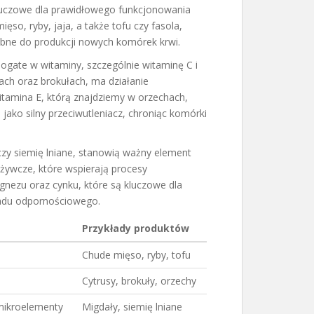
 kluczowe dla prawidłowego funkcjonowania
so, ryby, jaja, a także tofu czy fasola,
bne do produkcji nowych komórek krwi.
ogate w witaminy, szczególnie witaminę C i
ach oraz brokułach, ma działanie
witamina E, którą znajdziemy w orzechach,
 jako silny przeciwutleniacz, chroniąc komórki
 czy siemię lniane, stanowią ważny element
dżywcze, które wspierają procesy
nezu oraz cynku, które są kluczowe dla
kładu odpornościowego.
Przykłady produktów
Chude mięso, ryby, tofu
Cytrusy, brokuły, orzechy
 mikroelementy
Migdały, siemię lniane