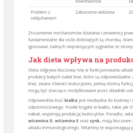
nowotworów
z
Problem z
Zaburzenia widzenia
Zd
oddychaniem
Zrozumienie mechanizmów działania czerwienicy prawd
fundamentalne dla osób dotkniętych tą chorobą. Wart
ignorować żadnych niepokojących sygnałów ze strony
Jak dieta wpływa na produkc
Dieta odgrywa kluczową rolę w funkcjonowaniu ukł
produkcji białych ciałek krwi, które są odpowiedzialne z
krwi, zwane również leukocytami, pełnią istotną funkc
mogą być znacząco modyfikowane przez składniki od
Odpowiednia ilość
białka
jest niezbędna do budowy i 
odpornościowego. Posiłki bogate w białko, takie jak c
nabiał, wspierają produkcję leukocytów. Ponadto, wita
witamina D
,
witamina E
oraz
cynk
, mają kluczowe 
układu immunologicznego. Witaminy te wspomagają p