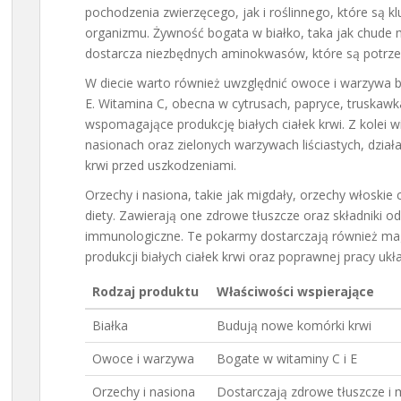
pochodzenia zwierzęcego, jak i roślinnego, które są
organizmu. Żywność bogata w białko, taka jak chude mię
dostarcza niezbędnych aminokwasów, które są potrze
W diecie warto również uwzględnić owoce i warzywa b
E. Witamina C, obecna w cytrusach, papryce, truskawk
wspomagające produkcję białych ciałek krwi. Z kolei 
nasionach oraz zielonych warzywach liściastych, działa
krwi przed uszkodzeniami.
Orzechy i nasiona, takie jak migdały, orzechy włoskie
diety. Zawierają one zdrowe tłuszcze oraz składniki o
immunologiczne. Te pokarmy dostarczają również mag
produkcji białych ciałek krwi oraz poprawnej pracy u
Rodzaj produktu
Właściwości wspierające
Białka
Budują nowe komórki krwi
Owoce i warzywa
Bogate w witaminy C i E
Orzechy i nasiona
Dostarczają zdrowe tłuszcze i