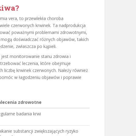
ziwa?
emia vera, to przewlekła choroba
 wiele czerwonych krwinek. Ta nadprodukcja
utkować poważnymi problemami zdrowotnymi,
 mogą doświadczać różnych objawów, takich
zenie, zwłaszcza po kąpieli.
 jest monitorowanie stanu zdrowia i
otrzebować leczenia, które obejmuje
h liczbę krwinek czerwonych. Należy również
 pomóc w łagodzeniu objawów i poprawie
alecenia zdrowotne
gularne badania krwi
ikanie substancji zwiększających ryzyko