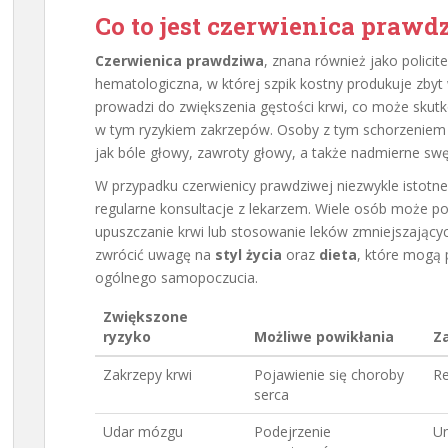
Co to jest czerwienica prawd
Czerwienica prawdziwa
, znana również jako policit
hematologiczna, w której szpik kostny produkuje zbyt
prowadzi do zwiększenia gęstości krwi, co może sk
w tym ryzykiem zakrzepów. Osoby z tym schorzeniem
jak bóle głowy, zawroty głowy, a także nadmierne swęd
W przypadku czerwienicy prawdziwej niezwykle istotne
regularne konsultacje z lekarzem. Wiele osób może p
upuszczanie krwi lub stosowanie leków zmniejszającyc
zwrócić uwagę na
styl życia
oraz
dieta
, które mogą
ogólnego samopoczucia.
Zwiększone
ryzyko
Możliwe powikłania
Z
Zakrzepy krwi
Pojawienie się choroby
Re
serca
Udar mózgu
Podejrzenie
Un