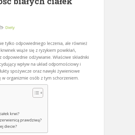
ść białych ciałek
Diety
e tylko odpowiedniego leczenia, ale również
rwinek wiąże się z ryzykiem powikłań,
z odpowiednie odżywianie. Właściwe składniki
cydujący wpływ na układ odpornościowy i
produkty spożywcze oraz nawyki żywieniowe
 w organizmie osób z tym schorzeniem.
iałek krwi?
 czerwienicą prawdziwą?
j diecie?