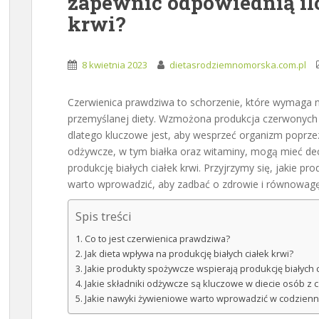
zapewnić odpowiednią ilo
krwi?
8 kwietnia 2023
dietasrodziemnomorska.com.pl
Czerwienica prawdziwa to schorzenie, które wymaga ni
przemyślanej diety. Wzmożona produkcja czerwonych k
dlatego kluczowe jest, aby wesprzeć organizm poprze
odżywcze, w tym białka oraz witaminy, mogą mieć de
produkcję białych ciałek krwi. Przyjrzymy się, jakie 
warto wprowadzić, aby zadbać o zdrowie i równowagę
Spis treści
Co to jest czerwienica prawdziwa?
Jak dieta wpływa na produkcję białych ciałek krwi?
Jakie produkty spożywcze wspierają produkcję białych c
Jakie składniki odżywcze są kluczowe w diecie osób z
Jakie nawyki żywieniowe warto wprowadzić w codzienne