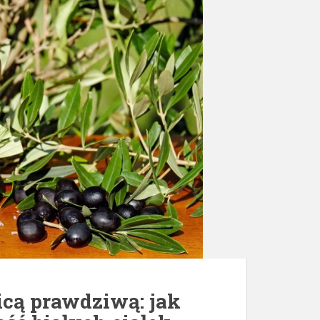
icą prawdziwą: jak