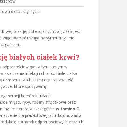
akrzepów
rowa dieta i styl życia
ziwej oraz jej potencjalnych zagrożeń jest
o więc zwrócić uwagę na symptomy i nie
 organizmu.
ję białych ciałek krwi?
adu odpornościowego, a tym samym w
a zwalczanie infekcji i chorób. Białe ciałka
ję ochronną, a ich liczba oraz sprawność
żywcze, które spożywamy.
regeneracji komórek układu
hude mięso, ryby, rośliny strączkowe oraz
miny i minerały, a szczególnie
witamina C
,
znaczenie dla prawidłowego funkcjonowania
rodukcję komórek odpornościowych oraz ich