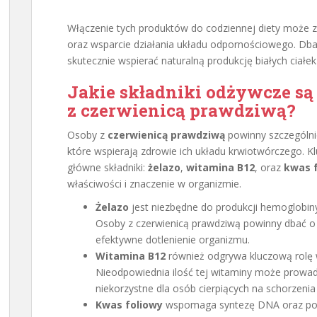
Włączenie tych produktów do codziennej diety może 
oraz wsparcie działania układu odpornościowego. Db
skutecznie wspierać naturalną produkcję białych ciałek
Jakie składniki odżywcze są
z czerwienicą prawdziwą?
Osoby z
czerwienicą prawdziwą
powinny szczególni
które wspierają zdrowie ich układu krwiotwórczego. K
główne składniki:
żelazo
,
witamina B12
, oraz
kwas 
właściwości i znaczenie w organizmie.
Żelazo
jest niezbędne do produkcji hemoglobiny,
Osoby z czerwienicą prawdziwą powinny dbać o
efektywne dotlenienie organizmu.
Witamina B12
również odgrywa kluczową rolę 
Nieodpowiednia ilość tej witaminy może prowadz
niekorzystne dla osób cierpiących na schorzenia
Kwas foliowy
wspomaga syntezę DNA oraz podz