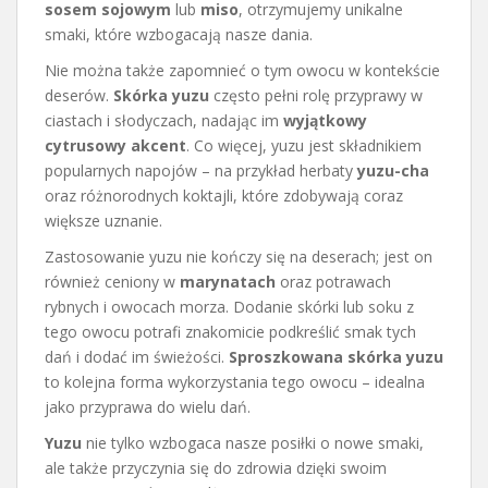
sosem sojowym
lub
miso
, otrzymujemy unikalne
smaki, które wzbogacają nasze dania.
Nie można także zapomnieć o tym owocu w kontekście
deserów.
Skórka yuzu
często pełni rolę przyprawy w
ciastach i słodyczach, nadając im
wyjątkowy
cytrusowy akcent
. Co więcej, yuzu jest składnikiem
popularnych napojów – na przykład herbaty
yuzu-cha
oraz różnorodnych koktajli, które zdobywają coraz
większe uznanie.
Zastosowanie yuzu nie kończy się na deserach; jest on
również ceniony w
marynatach
oraz potrawach
rybnych i owocach morza. Dodanie skórki lub soku z
tego owocu potrafi znakomicie podkreślić smak tych
dań i dodać im świeżości.
Sproszkowana skórka yuzu
to kolejna forma wykorzystania tego owocu – idealna
jako przyprawa do wielu dań.
Yuzu
nie tylko wzbogaca nasze posiłki o nowe smaki,
ale także przyczynia się do zdrowia dzięki swoim