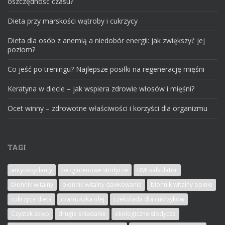
oszczędność czasu?
Dieta przy marskości wątroby i cukrzycy
Dieta dla osób z anemią a niedobór energii: jak zwiększyć jej
poziom?
Co jeść po treningu? Najlepsze posiłki na regenerację mięśni
Keratyna w diecie – jak wspiera zdrowie włosów i mięśni?
Ocet winny – zdrowotne właściwości i korzyści dla organizmu
TAGI
antyoksydanty
bezglutenowe słodycze
BMI kalkulator
błonnik witalny
błonnik witalny dawkowanie
błonnik witalny opinie
cukrzyca dieta
czarnuszka olej
czekolada dla cukrzyków
Czystek sklep
drugie śniadanie
ekologiczne słodycze