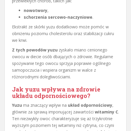
przewlekłych chorób, takich jak:
nowotwory
,
schorzenia sercowo-naczyniowe
.
Ekstrakt ze skórki yuzu dodatkowo może pomóc w
obniżeniu poziomu cholesterolu oraz stabilizacji cukru
we krwi.
Z tych powodów yuzu
zyskało miano cenionego
owocu w diecie osób dbających o zdrowie. Regularne
spożywanie tego owocu sprzyja poprawie ogólnego
samopoczucia i wspiera organizm w walce z
różnorodnymi dolegliwościami.
Jak yuzu wpływa na zdrowie
układu odpornościowego?
Yuzu
ma znaczący wpływ na
układ odpornościowy
,
głównie za sprawą imponującej zawartości
witaminy C
.
Ten niezwykły owoc charakteryzuje się aż trzykrotnie
wyższym poziomem tej witaminy niż cytryna, co czyni