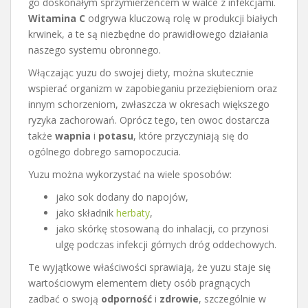
go doskonałym sprzymierzeńcem w walce z infekcjami.
Witamina C
odgrywa kluczową rolę w produkcji białych
krwinek, a te są niezbędne do prawidłowego działania
naszego systemu obronnego.
Włączając yuzu do swojej diety, można skutecznie
wspierać organizm w zapobieganiu przeziębieniom oraz
innym schorzeniom, zwłaszcza w okresach większego
ryzyka zachorowań. Oprócz tego, ten owoc dostarcza
także
wapnia
i
potasu
, które przyczyniają się do
ogólnego dobrego samopoczucia.
Yuzu można wykorzystać na wiele sposobów:
jako sok dodany do napojów,
jako składnik
herbaty
,
jako skórkę stosowaną do inhalacji, co przynosi
ulgę podczas infekcji górnych dróg oddechowych.
Te wyjątkowe właściwości sprawiają, że yuzu staje się
wartościowym elementem diety osób pragnących
zadbać o swoją
odporność
i
zdrowie
, szczególnie w