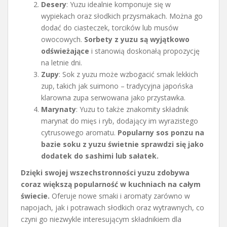
Desery
: Yuzu idealnie komponuje się w
wypiekach oraz słodkich przysmakach. Można go
dodać do ciasteczek, torcików lub musów
owocowych.
Sorbety z yuzu są wyjątkowo
odświeżające
i stanowią doskonałą propozycję
na letnie dni.
Zupy
: Sok z yuzu może wzbogacić smak lekkich
zup, takich jak suimono – tradycyjna japońska
klarowna zupa serwowana jako przystawka.
Marynaty
: Yuzu to także znakomity składnik
marynat do mięs i ryb, dodający im wyrazistego
cytrusowego aromatu.
Popularny sos ponzu na
bazie soku z yuzu świetnie sprawdzi się jako
dodatek do sashimi lub sałatek.
Dzięki swojej wszechstronności yuzu zdobywa
coraz większą popularność w kuchniach na całym
świecie.
Oferuje nowe smaki i aromaty zarówno w
napojach, jak i potrawach słodkich oraz wytrawnych, co
czyni go niezwykle interesującym składnikiem dla