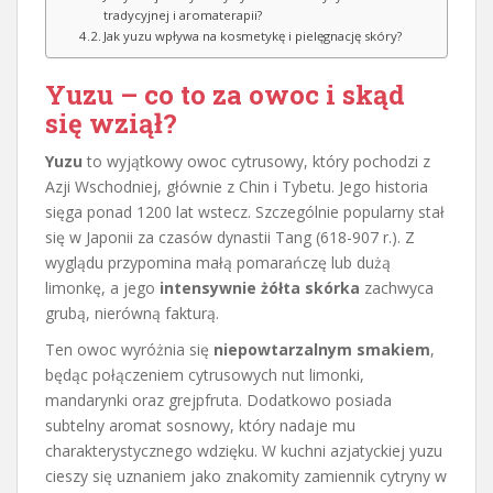
tradycyjnej i aromaterapii?
Jak yuzu wpływa na kosmetykę i pielęgnację skóry?
Yuzu – co to za owoc i skąd
się wziął?
Yuzu
to wyjątkowy owoc cytrusowy, który pochodzi z
Azji Wschodniej, głównie z Chin i Tybetu. Jego historia
sięga ponad 1200 lat wstecz. Szczególnie popularny stał
się w Japonii za czasów dynastii Tang (618-907 r.). Z
wyglądu przypomina małą pomarańczę lub dużą
limonkę, a jego
intensywnie żółta skórka
zachwyca
grubą, nierówną fakturą.
Ten owoc wyróżnia się
niepowtarzalnym smakiem
,
będąc połączeniem cytrusowych nut limonki,
mandarynki oraz grejpfruta. Dodatkowo posiada
subtelny aromat sosnowy, który nadaje mu
charakterystycznego wdzięku. W kuchni azjatyckiej yuzu
cieszy się uznaniem jako znakomity zamiennik cytryny w