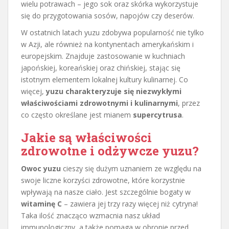
wielu potrawach – jego sok oraz skórka wykorzystuje
się do przygotowania sosów, napojów czy deserów.
W ostatnich latach yuzu zdobywa popularność nie tylko
w Azji, ale również na kontynentach amerykańskim i
europejskim. Znajduje zastosowanie w kuchniach
japońskiej, koreańskiej oraz chińskiej, stając się
istotnym elementem lokalnej kultury kulinarnej. Co
więcej,
yuzu charakteryzuje się niezwykłymi
właściwościami zdrowotnymi i kulinarnymi
, przez
co często określane jest mianem
supercytrusa
.
Jakie są właściwości
zdrowotne i odżywcze yuzu?
Owoc yuzu
cieszy się dużym uznaniem ze względu na
swoje liczne korzyści zdrowotne, które korzystnie
wpływają na nasze ciało. Jest szczególnie bogaty w
witaminę C
– zawiera jej trzy razy więcej niż cytryna!
Taka ilość znacząco wzmacnia nasz układ
immunologiczny, a także pomaga w obronie przed