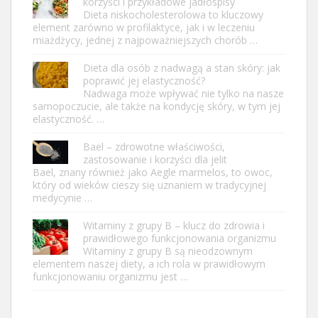
korzyści i przykładowe jadłospisy
Dieta niskocholesterolowa to kluczowy
element zarówno w profilaktyce, jak i w leczeniu
miażdżycy, jednej z najpoważniejszych chorób …
Dieta dla osób z nadwagą a stan skóry: jak
poprawić jej elastyczność?
Nadwaga może wpływać nie tylko na nasze
samopoczucie, ale także na kondycję skóry, w tym jej
elastyczność. …
Bael – zdrowotne właściwości,
zastosowanie i korzyści dla jelit
Bael, znany również jako Aegle marmelos, to owoc,
który od wieków cieszy się uznaniem w tradycyjnej
medycynie …
Witaminy z grupy B – klucz do zdrowia i
prawidłowego funkcjonowania organizmu
Witaminy z grupy B są nieodzownym
elementem naszej diety, a ich rola w prawidłowym
funkcjonowaniu organizmu jest …