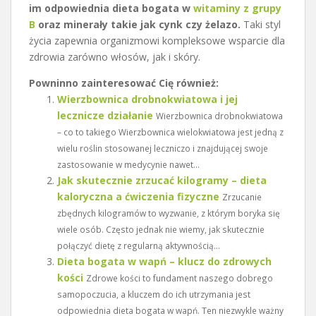
im odpowiednia dieta bogata w
witaminy z grupy
B
oraz minerały takie jak cynk czy żelazo.
Taki styl
życia zapewnia organizmowi kompleksowe wsparcie dla
zdrowia zarówno włosów, jak i skóry.
Powninno zainteresować Cię również:
Wierzbownica drobnokwiatowa i jej
lecznicze działanie
Wierzbownica drobnokwiatowa
– co to takiego Wierzbownica wielokwiatowa jest jedną z
wielu roślin stosowanej leczniczo i znajdującej swoje
zastosowanie w medycynie nawet...
Jak skutecznie zrzucać kilogramy – dieta
kaloryczna a ćwiczenia fizyczne
Zrzucanie
zbędnych kilogramów to wyzwanie, z którym boryka się
wiele osób. Często jednak nie wiemy, jak skutecznie
połączyć dietę z regularną aktywnością...
Dieta bogata w wapń – klucz do zdrowych
kości
Zdrowe kości to fundament naszego dobrego
samopoczucia, a kluczem do ich utrzymania jest
odpowiednia dieta bogata w wapń. Ten niezwykle ważny