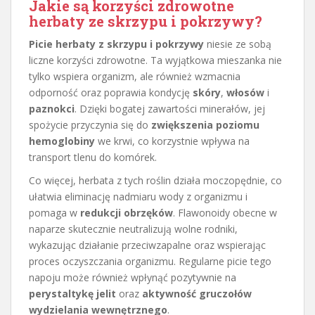
Jakie są korzyści zdrowotne
herbaty ze skrzypu i pokrzywy?
Picie herbaty z skrzypu i pokrzywy
niesie ze sobą
liczne korzyści zdrowotne. Ta wyjątkowa mieszanka nie
tylko wspiera organizm, ale również wzmacnia
odporność oraz poprawia kondycję
skóry
,
włosów
i
paznokci
. Dzięki bogatej zawartości minerałów, jej
spożycie przyczynia się do
zwiększenia poziomu
hemoglobiny
we krwi, co korzystnie wpływa na
transport tlenu do komórek.
Co więcej, herbata z tych roślin działa moczopędnie, co
ułatwia eliminację nadmiaru wody z organizmu i
pomaga w
redukcji obrzęków
. Flawonoidy obecne w
naparze skutecznie neutralizują wolne rodniki,
wykazując działanie przeciwzapalne oraz wspierając
proces oczyszczania organizmu. Regularne picie tego
napoju może również wpłynąć pozytywnie na
perystaltykę jelit
oraz
aktywność gruczołów
wydzielania wewnętrznego
.