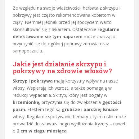
Ze względu na swoje właściwości, herbata z skrzypu i
pokrzywy jest często rekomendowana kobietom w
ciąży. Niemniej jednak przed jej spożyciem warto
skonsultować się z lekarzem. Ostatecznie
regularne
delektowanie się tym naparem
może znacząco
przyczynić się do ogólnej poprawy zdrowia oraz
samopoczucia.
Jakie jest działanie skrzypu i
pokrzywy na zdrowie włosów?
Skrzyp
i
pokrzywa
mają korzystny wpływ na nasze
włosy. Wspierają ich wzrost, a także pomagają w
redukcji wypadania. Skrzyp, który jest bogaty w
krzemionkę
, przyczynia się do zwiększenia
gęstości
pasm
. Efektem tego są
grubsze
i
bardziej lśniące
włosy. Regularne spożywanie herbaty z tych roślin może
prowadzić do zauważalnego wydłużenia fryzury – nawet
o
2 cm w ciągu miesiąca
.