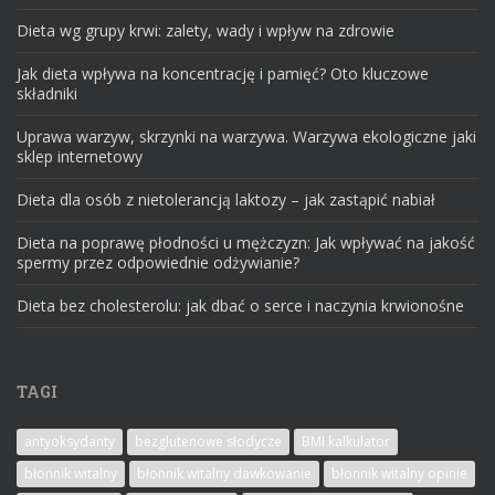
Dieta wg grupy krwi: zalety, wady i wpływ na zdrowie
Jak dieta wpływa na koncentrację i pamięć? Oto kluczowe
składniki
Uprawa warzyw, skrzynki na warzywa. Warzywa ekologiczne jaki
sklep internetowy
Dieta dla osób z nietolerancją laktozy – jak zastąpić nabiał
Dieta na poprawę płodności u mężczyzn: Jak wpływać na jakość
spermy przez odpowiednie odżywianie?
Dieta bez cholesterolu: jak dbać o serce i naczynia krwionośne
TAGI
antyoksydanty
bezglutenowe słodycze
BMI kalkulator
błonnik witalny
błonnik witalny dawkowanie
błonnik witalny opinie