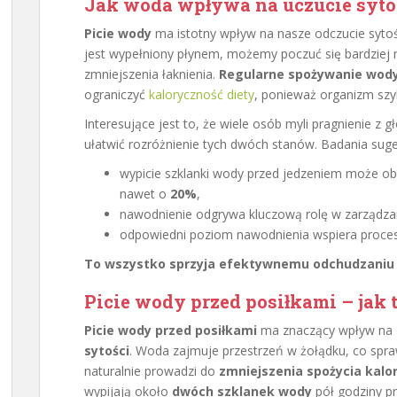
Jak woda wpływa na uczucie sytoś
Picie wody
ma istotny wpływ na nasze odczucie sytoś
jest wypełniony płynem, możemy poczuć się bardziej 
zmniejszenia łaknienia.
Regularne spożywanie wody
ograniczyć
kaloryczność diety
, ponieważ organizm szyb
Interesujące jest to, że wiele osób myli pragnienie z 
ułatwić rozróżnienie tych dwóch stanów. Badania suger
wypicie szklanki wody przed jedzeniem może o
nawet o
20%
,
nawodnienie odgrywa kluczową rolę w zarządzan
odpowiedni poziom nawodnienia wspiera proces
To wszystko sprzyja efektywnemu odchudzaniu
Picie wody przed posiłkami – jak t
Picie wody przed posiłkami
ma znaczący wpływ na
sytości
. Woda zajmuje przestrzeń w żołądku, co spraw
naturalnie prowadzi do
zmniejszenia spożycia kalor
wypijają około
dwóch szklanek wody
pół godziny p