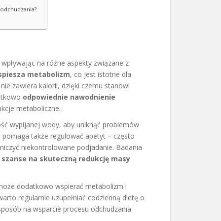
 odchudzania?
 wpływając na różne aspekty związane z
spiesza metabolizm
, co jest istotne dla
nie zawiera kalorii, dzięki czemu stanowi
datkowo
odpowiednie nawodnienie
kcje metaboliczne.
ość wypijanej wody, aby uniknąć problemów
y
pomaga także regulować apetyt – często
aniczyć niekontrolowane podjadanie. Badania
 szanse na skuteczną redukcję masy
oże dodatkowo wspierać metabolizm i
warto regularnie uzupełniać codzienną dietę o
y sposób na wsparcie procesu odchudzania