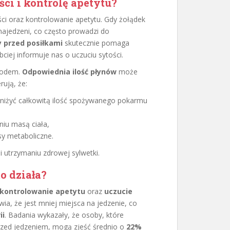
ci i kontrolę apetytu?
ci oraz kontrolowanie apetytu. Gdy żołądek
najedzeni, co często prowadzi do
 przed posiłkami
skutecznie pomaga
ciej informuje nas o uczuciu sytości.
głodem.
Odpowiednia ilość płynów
może
ują, że:
bniżyć całkowitą ilość spożywanego pokarmu
iu masą ciała,
y metaboliczne.
i utrzymaniu zdrowej sylwetki.
o działa?
kontrolowanie apetytu
oraz
uczucie
ia, że jest mniej miejsca na jedzenie, co
ii
. Badania wykazały, że osoby, które
rzed jedzeniem, mogą zjeść średnio o
22%