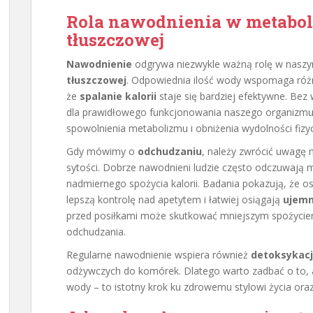
Rola nawodnienia w metaboli
tłuszczowej
Nawodnienie
odgrywa niezwykle ważną rolę w nas
tłuszczowej
. Odpowiednia ilość wody wspomaga różn
że
spalanie kalorii
staje się bardziej efektywne. Be
dla prawidłowego funkcjonowania naszego organizmu.
spowolnienia metabolizmu i obniżenia wydolności fizyc
Gdy mówimy o
odchudzaniu
, należy zwrócić uwagę 
sytości. Dobrze nawodnieni ludzie często odczuwają m
nadmiernego spożycia kalorii. Badania pokazują, ż
lepszą kontrolę nad apetytem i łatwiej osiągają
ujem
przed posiłkami może skutkować mniejszym spożyciem
odchudzania.
Regularne nawodnienie wspiera również
detoksykac
odżywczych do komórek. Dlatego warto zadbać o to, a
wody – to istotny krok ku zdrowemu stylowi życia oraz