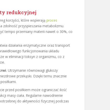
ty redukcyjnej
reg korzyści, które wspierają
proces
 zdolność przyspieszania metabolizmu.
yć tempo przemiany materii nawet o 30%, co
twia działania enzymatyczne oraz transport
a prawidłowego funkcjonowania układu
e w eliminacji toksyn z organizmu, co z
cie.
krwi
. Utrzymanie równowagi glukozy
niezdrowe przekąski. Dzięki temu znacznie
 posiłkami.
picie przed posiłkiem może ograniczać ilość
ukcji masy ciała. Regularne nawodnienie
potrzebnej do aktywności fizycznej podczas