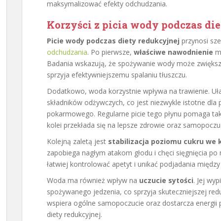
maksymalizować efekty odchudzania.
Korzyści z picia wody podczas die
Picie wody podczas diety redukcyjnej
przynosi sze
odchudzania
. Po pierwsze,
właściwe nawodnienie
ma
Badania wskazują, że spożywanie wody może zwiększ
sprzyja efektywniejszemu spalaniu tłuszczu.
Dodatkowo, woda korzystnie wpływa na trawienie. Uła
składników odżywczych, co jest niezwykle istotne dl
pokarmowego. Regularne picie tego płynu pomaga takż
kolei przekłada się na lepsze zdrowie oraz samopoczu
Kolejną zaletą jest
stabilizacja poziomu cukru we 
zapobiega nagłym atakom głodu i chęci sięgnięcia po 
łatwiej kontrolować apetyt i unikać podjadania między
Woda ma również wpływ na
uczucie sytości
. Jej wy
spożywanego jedzenia, co sprzyja skuteczniejszej red
wspiera ogólne samopoczucie oraz dostarcza energii 
diety redukcyjnej.