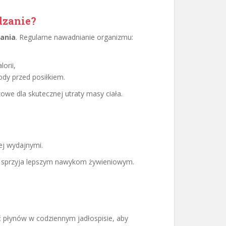
dzanie?
ania
. Regularne nawadnianie organizmu:
orii,
dy przed posiłkiem.
czowe dla skutecznej utraty masy ciała.
ej wydajnymi.
o sprzyja lepszym nawykom żywieniowym.
 płynów w codziennym jadłospisie, aby