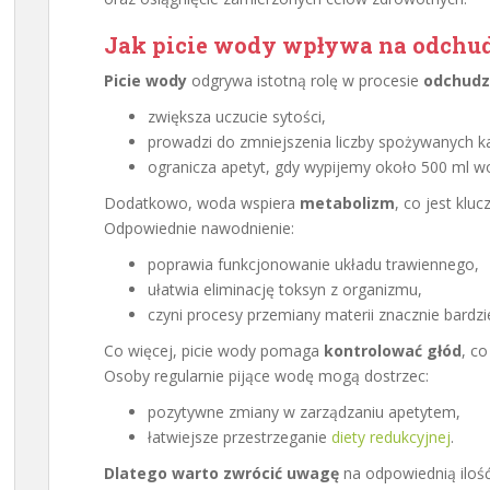
Jak picie wody wpływa na odchu
Picie wody
odgrywa istotną rolę w procesie
odchudz
zwiększa uczucie sytości,
prowadzi do zmniejszenia liczby spożywanych kal
ogranicza apetyt, gdy wypijemy około 500 ml wo
Dodatkowo, woda wspiera
metabolizm
, co jest klu
Odpowiednie nawodnienie:
poprawia funkcjonowanie układu trawiennego,
ułatwia eliminację toksyn z organizmu,
czyni procesy przemiany materii znacznie bardzi
Co więcej, picie wody pomaga
kontrolować głód
, c
Osoby regularnie pijące wodę mogą dostrzec:
pozytywne zmiany w zarządzaniu apetytem,
łatwiejsze przestrzeganie
diety redukcyjnej
.
Dlatego warto zwrócić uwagę
na odpowiednią ilość