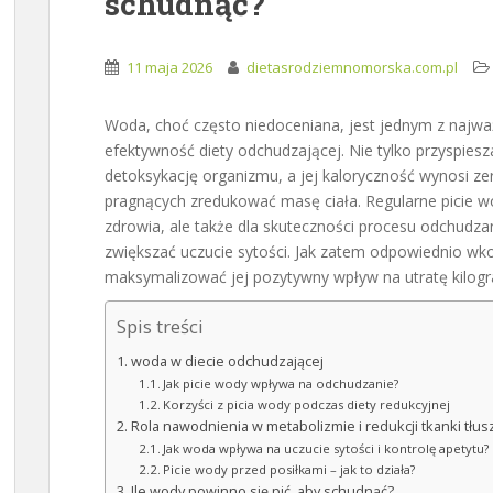
schudnąć?
11 maja 2026
dietasrodziemnomorska.com.pl
Woda, choć często niedoceniana, jest jednym z najwa
efektywność diety odchudzającej. Nie tylko przyspie
detoksykację organizmu, a jej kaloryczność wynosi ze
pragnących zredukować masę ciała. Regularne picie w
zdrowia, ale także dla skuteczności procesu odchudza
zwiększać uczucie sytości. Jak zatem odpowiednio w
maksymalizować jej pozytywny wpływ na utratę kilo
Spis treści
woda w diecie odchudzającej
Jak picie wody wpływa na odchudzanie?
Korzyści z picia wody podczas diety redukcyjnej
Rola nawodnienia w metabolizmie i redukcji tkanki tłu
Jak woda wpływa na uczucie sytości i kontrolę apetytu?
Picie wody przed posiłkami – jak to działa?
Ile wody powinno się pić, aby schudnąć?