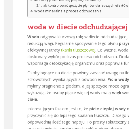
Jak kontrolować spożycie płynów dla lepszych efektów
Woda mineralna a proces odchudzania
woda w diecie odchudzającej
Woda
odgrywa kluczową rolę w diecie odchudzającej,
redukcją wagi. Regularne spożywanie tego płynu
przy
efektywnej utraty
tkanki tłuszczowej
. Co ważne, woda 
doskonały wybór podczas procesu odchudzania. Do
wspomaga detoksykację organizmu oraz poprawia fun
Osoby będące na diecie powinny zwracać uwagę na il
zdrowotnych wynikających z odwodnienia.
Picie wod
mylimy pragnienie z głodem, a jej spożycie może ogr
wykazują, że osoby pijące więcej wody mają
większe
ciała
.
Interesującym faktem jest to, że
picie ciepłej wody
m
przyczynić się do lepszego spalania tłuszczu. Dlatego 
odpowiednią ilość tego napoju. To prosty i skuteczn
oraz osiągnięcie zamierzonych celów zdrowotnych.