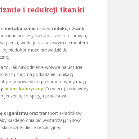
zmie i redukcji tkanki
zym
metabolizmie
oraz w
redukcji tkanki
orodne procesy metaboliczne, co sprawia,
z wątpienia, woda jest kluczowym elementem
 Jej niedobór może prowadzić do
znej.
na to, jak nawodnienie wpływa na uczucie
niejszą chęć na podjadanie i unikają
e osoby z odpowiednim poziomem wody mają
ny
bilans kaloryczny
. Co więcej, picie wody
 jedzenia, co sprzyja procesowi
ję organizmu
oraz transport składników
by każdego dnia pić wystarczającą ilość
 skutecznej diecie redukcyjnej.