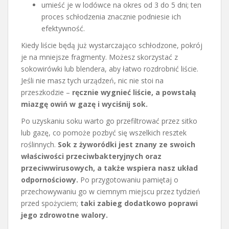
umieść je w lodówce na okres od 3 do 5 dni; ten
proces schłodzenia znacznie podniesie ich
efektywność.
Kiedy liście będą już wystarczająco schłodzone, pokrój
je na mniejsze fragmenty. Możesz skorzystać z
sokowirówki lub blendera, aby łatwo rozdrobnić liście.
Jeśli nie masz tych urządzeń, nic nie stoi na
przeszkodzie –
ręcznie wygnieć liście, a powstałą
miazgę owiń w gazę i wyciśnij sok.
Po uzyskaniu soku warto go przefiltrować przez sitko
lub gazę, co pomoże pozbyć się wszelkich resztek
roślinnych.
Sok z żyworódki jest znany ze swoich
właściwości przeciwbakteryjnych oraz
przeciwwirusowych, a także wspiera nasz układ
odpornościowy.
Po przygotowaniu pamiętaj o
przechowywaniu go w ciemnym miejscu przez tydzień
przed spożyciem;
taki zabieg dodatkowo poprawi
jego zdrowotne walory.