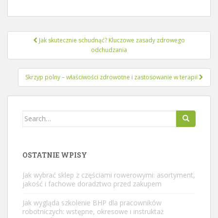
Nawigacja
Jak skutecznie schudnąć? Kluczowe zasady zdrowego
wpisu
odchudzania
Skrzyp polny – właściwości zdrowotne i zastosowanie w terapii
Search
for:
OSTATNIE WPISY
Jak wybrać sklep z częściami rowerowymi: asortyment,
jakość i fachowe doradztwo przed zakupem
Jak wygląda szkolenie BHP dla pracowników
robotniczych: wstępne, okresowe i instruktaż