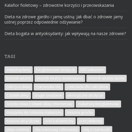
Kalafior fioletowy – zdrowotne korzyści i przeciwskazania
Dieta na zdrowe gardło i jamę ustną: Jak dbać o zdrowie jamy
ustnej poprzez odpowiednie odżywianie?
Dieta bogata w antyoksydanty: jak wpływają na nasze zdrowie?
TAGI
antyoksydanty
bezglutenowe słodycze
BMI kalkulator
błonnik witalny
błonnik witalny dawkowanie
błonnik witalny opinie
cukrzyca dieta
czarnuszka olej
czekolada dla cukrzyków
Czystek sklep
drugie śniadanie
ekologiczne słodycze
Grecka oliwa z oliwek sklep internetowy
makarony bezglutenowe
maszynka do robienia makaronu
nasiona grochu
nasiona strączkowe
ocet balsamiczny
ocet jabłkowy
oleje roślinne
olej kokosowy rafinowany
olej z czarnuszki