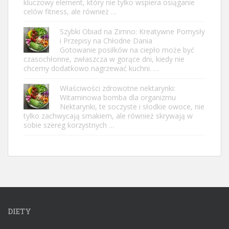
kluczowy element, który nie tylko wspiera osiąganie
celów fitness, ale również …
Szybki Obiad na Zimno: Kreatywne Pomysły
i Przepisy na Chłodne Dania
Gotowanie posiłków na ciepło może być
czasochłonne, zwłaszcza w gorące dni, kiedy nie
chcemy dodatkowo nagrzewać kuchni. …
Właściwości zdrowotne nektarynki:
Witaminowa bomba dla organizmu
Nektarynki, te soczyste i słodkie owoce, nie
tylko zachwycają smakiem, ale również skrywają w
sobie szereg korzystnych …
DIETY