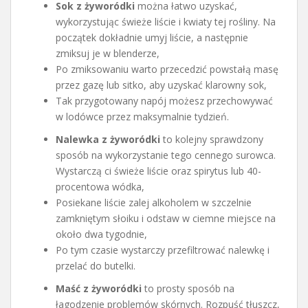
Sok z żyworódki
można łatwo uzyskać,
wykorzystując świeże liście i kwiaty tej rośliny. Na
początek dokładnie umyj liście, a następnie
zmiksuj je w blenderze,
Po zmiksowaniu warto przecedzić powstałą masę
przez gazę lub sitko, aby uzyskać klarowny sok,
Tak przygotowany napój możesz przechowywać
w lodówce przez maksymalnie tydzień.
Nalewka z żyworódki
to kolejny sprawdzony
sposób na wykorzystanie tego cennego surowca.
Wystarczą ci świeże liście oraz spirytus lub 40-
procentowa wódka,
Posiekane liście zalej alkoholem w szczelnie
zamkniętym słoiku i odstaw w ciemne miejsce na
około dwa tygodnie,
Po tym czasie wystarczy przefiltrować nalewkę i
przelać do butelki.
Maść z żyworódki
to prosty sposób na
łagodzenie problemów skórnych. Rozpuść tłuszcz,