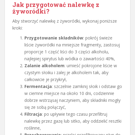
Jak przygotować nalewkę z
żyworódki?
Aby stworzyć nalewkę z żyworódki, wykonaj poniższe
kroki:
Przygotowanie składników
: pokrój świeże
liście żyworódki na mniejsze fragmenty, zastosuj
proporcje 1 część liści do 3 części alkoholu,
najlepiej spirytus lub wódka o zawartości 40%,
Zalanie alkoholem
: umieść pokrojone liście w
czystym słoiku i zalej je alkoholem tak, aby
całkowicie je przykrył,
Fermentacja
: szczelnie zamknij słoik i odstaw go
w ciemne miejsce na około 10 dni, codziennie
dobrze wstrząsaj naczyniem, aby składniki mogły
się ze sobą połączyć,
Filtracja
: po upływie tego czasu przefiltruj
nalewkę przez gazę lub sitko, aby oddzielić resztki
roślinne,
Przechowywanie
: przelej przefiltrowany płyn do