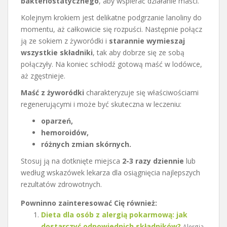
bakteriostatycznego
, aby wspierać działanie maści.
Kolejnym krokiem jest delikatne podgrzanie lanoliny do
momentu, aż całkowicie się rozpuści. Następnie połącz
ją ze sokiem z żyworódki i
starannie wymieszaj
wszystkie składniki
, tak aby dobrze się ze sobą
połączyły. Na koniec schłodź gotową maść w lodówce,
aż zgęstnieje.
Maść z żyworódki
charakteryzuje się właściwościami
regenerującymi i może być skuteczna w leczeniu:
oparzeń,
hemoroidów,
różnych zmian skórnych.
Stosuj ją na dotknięte miejsca
2-3 razy dziennie
lub
według wskazówek lekarza dla osiągnięcia najlepszych
rezultatów zdrowotnych.
Powninno zainteresować Cię również:
Dieta dla osób z alergią pokarmową: jak
dostarczyć odpowiednich składników?
Alergia