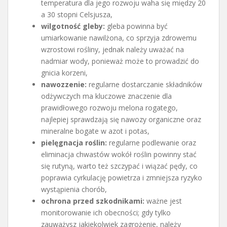
temperatura dla jego rozwoju waha się między 20
a 30 stopni Celsjusza,
wilgotność gleby:
gleba powinna być
umiarkowanie nawilżona, co sprzyja zdrowemu
wzrostowi rośliny, jednak należy uważać na
nadmiar wody, ponieważ może to prowadzić do
gnicia korzeni,
nawozzenie:
regularne dostarczanie składników
odżywczych ma kluczowe znaczenie dla
prawidłowego rozwoju melona rogatego,
najlepiej sprawdzają się nawozy organiczne oraz
mineralne bogate w azot i potas,
pielęgnacja roślin:
regularne podlewanie oraz
eliminacja chwastów wokół roślin powinny stać
się rutyną, warto też szczypać i wiązać pędy, co
poprawia cyrkulację powietrza i zmniejsza ryzyko
wystąpienia chorób,
ochrona przed szkodnikami:
ważne jest
monitorowanie ich obecności; gdy tylko
zauważysz jakiekolwiek zagrożenie, należy