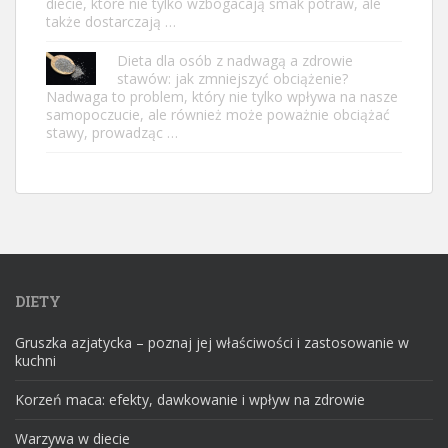
diecie, które nie tylko wzbogacają smak potraw, ale
także dostarczają …
Dieta dla osób z nadwagą a zdrowie
stawów: jak zmniejszyć obciążenie?
Nadwaga to problem, który nie tylko wpływa na nasze
samopoczucie, ale również może poważnie obciążać
stawy, prowadząc …
DIETY
Gruszka azjatycka – poznaj jej właściwości i zastosowanie w
kuchni
Korzeń maca: efekty, dawkowanie i wpływ na zdrowie
Warzywa w diecie