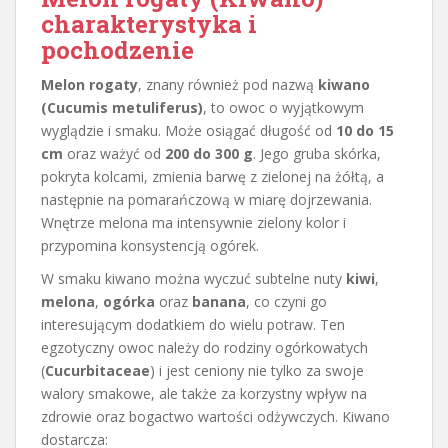
charakterystyka i
pochodzenie
Melon rogaty
, znany również pod nazwą
kiwano
(Cucumis metuliferus)
, to owoc o wyjątkowym
wyglądzie i smaku. Może osiągać długość od
10 do 15
cm
oraz ważyć od
200 do 300 g
. Jego gruba skórka,
pokryta kolcami, zmienia barwę z zielonej na żółtą, a
następnie na pomarańczową w miarę dojrzewania.
Wnętrze melona ma intensywnie zielony kolor i
przypomina konsystencją ogórek.
W smaku kiwano można wyczuć subtelne nuty
kiwi
,
melona
,
ogórka
oraz
banana
, co czyni go
interesującym dodatkiem do wielu potraw. Ten
egzotyczny owoc należy do rodziny ogórkowatych
(
Cucurbitaceae
) i jest ceniony nie tylko za swoje
walory smakowe, ale także za korzystny wpływ na
zdrowie oraz bogactwo wartości odżywczych. Kiwano
dostarcza: