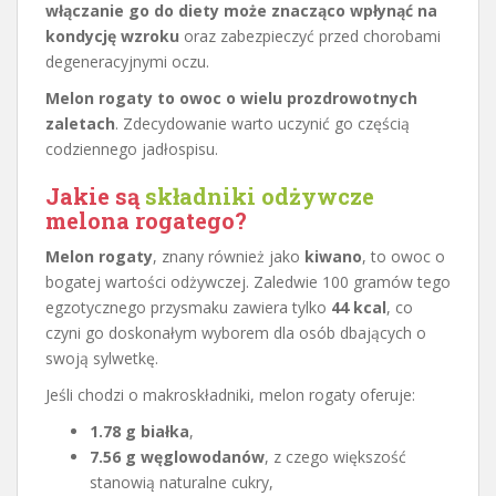
włączanie go do diety może znacząco wpłynąć na
kondycję wzroku
oraz zabezpieczyć przed chorobami
degeneracyjnymi oczu.
Melon rogaty to owoc o wielu prozdrowotnych
zaletach
. Zdecydowanie warto uczynić go częścią
codziennego jadłospisu.
Jakie są
składniki odżywcze
melona rogatego?
Melon rogaty
, znany również jako
kiwano
, to owoc o
bogatej wartości odżywczej. Zaledwie 100 gramów tego
egzotycznego przysmaku zawiera tylko
44 kcal
, co
czyni go doskonałym wyborem dla osób dbających o
swoją sylwetkę.
Jeśli chodzi o makroskładniki, melon rogaty oferuje:
1.78 g białka
,
7.56 g węglowodanów
, z czego większość
stanowią naturalne cukry,