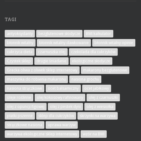
TAGI
antyoksydanty
bezglutenowe słodycze
BMI kalkulator
błonnik witalny
błonnik witalny dawkowanie
błonnik witalny opinie
cukrzyca dieta
czarnuszka olej
czekolada dla cukrzyków
Czystek sklep
drugie śniadanie
ekologiczne słodycze
Grecka oliwa z oliwek sklep internetowy
makarony bezglutenowe
maszynka do robienia makaronu
nasiona grochu
nasiona strączkowe
ocet balsamiczny
ocet jabłkowy
oleje roślinne
olej kokosowy rafinowany
olej z czarnuszki
olej z opuncji figowej
olej z pestek dyni
olej z wiesiołka
płatki pszenne
sklep dla cukrzyków
skrzynki na warzywa
strączkowe nasiona
uprawa warzyw
warzywa ekologiczne sklep internetowy
wzór na BMI