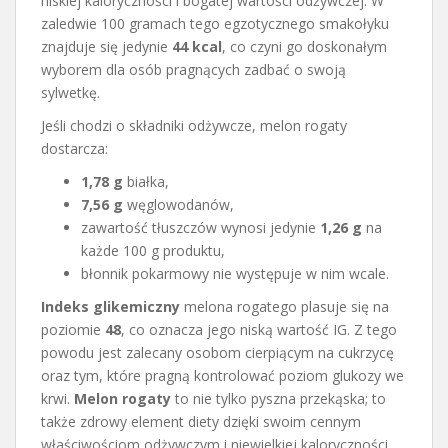
niskiej kaloryczności i bogatej wartości odżywczej. W
zaledwie 100 gramach tego egzotycznego smakołyku
znajduje się jedynie
44 kcal
, co czyni go doskonałym
wyborem dla osób pragnących zadbać o swoją
sylwetkę.
Jeśli chodzi o składniki odżywcze, melon rogaty
dostarcza:
1,78 g
białka,
7,56 g
węglowodanów,
zawartość tłuszczów wynosi jedynie
1,26 g
na
każde 100 g produktu,
błonnik pokarmowy nie występuje w nim wcale.
Indeks glikemiczny
melona rogatego plasuje się na
poziomie
48
, co oznacza jego niską wartość IG. Z tego
powodu jest zalecany osobom cierpiącym na cukrzycę
oraz tym, które pragną kontrolować poziom glukozy we
krwi.
Melon rogaty
to nie tylko pyszna przekąska; to
także zdrowy element diety dzięki swoim cennym
właściwościom odżywczym i niewielkiej kaloryczności.