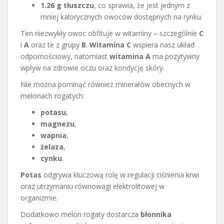
1.26 g tłuszczu
, co sprawia, że jest jednym z
mniej kalorycznych owoców dostępnych na rynku.
Ten niezwykły owoc obfituje w witaminy – szczególnie
C
i
A
oraz te z grupy
B
.
Witamina C
wspiera nasz układ
odpornościowy, natomiast
witamina A
ma pozytywny
wpływ na zdrowie oczu oraz kondycję skóry.
Nie można pominąć również minerałów obecnych w
melonach rogatych:
potasu
,
magnezu
,
wapnia
,
żelaza
,
cynku
.
Potas
odgrywa kluczową rolę w regulacji ciśnienia krwi
oraz utrzymaniu równowagi elektrolitowej w
organizmie.
Dodatkowo melon rogaty dostarcza
błonnika