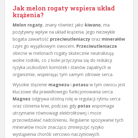
Jak melon rogaty wspiera układ
krążenia?
Melon rogaty
, znany również jako
kiwano
, ma
pozytywny wpływ na układ krążenia. Jego niezwykle
bogata zawartość
przeciwutleniaczy
oraz
minerałów
czyni go wyjątkowym owocem.
Przeciwutleniacze
obecne w melonach rogaty skutecznie neutralizują
wolne rodniki, co z kolei przyczynia się do redukcji
ryzyka uszkodzeń komórek i stanów zapalnych w
organizmie, wspierając tym samym zdrowie serca.
Wysokie stężenie
magnezu
i
potasu
w tym owocu jest
kluczowe dla prawidłowego funkcjonowania serca.
Magnez
odgrywa istotną rolę w regulacji rytmu serca
oraz ciśnienia krwi, podczas gdy
potas
wspomaga
utrzymanie równowagi elektrolitowej i może
przeciwdziałać nadciśnieniu. Regularne spożywanie tych
minerałów może znacząco zmniejszyć ryzyko
wystąpienia chorób sercowo-naczyniowych.