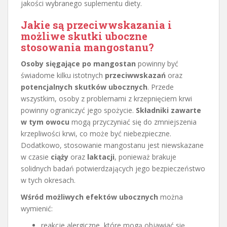
jakości wybranego suplementu diety.
Jakie są przeciwwskazania i
możliwe skutki uboczne
stosowania mangostanu?
Osoby sięgające po mangostan
powinny być
świadome kilku istotnych
przeciwwskazań
oraz
potencjalnych skutków ubocznych
. Przede
wszystkim, osoby z problemami z krzepnięciem krwi
powinny ograniczyć jego spożycie.
Składniki zawarte
w tym owocu
mogą przyczyniać się do zmniejszenia
krzepliwości krwi, co może być niebezpieczne.
Dodatkowo, stosowanie mangostanu jest niewskazane
w czasie
ciąży
oraz
laktacji
, ponieważ brakuje
solidnych badań potwierdzających jego bezpieczeństwo
w tych okresach.
Wśród możliwych efektów ubocznych
można
wymienić:
reakcje alergiczne, które mogą objawiać się