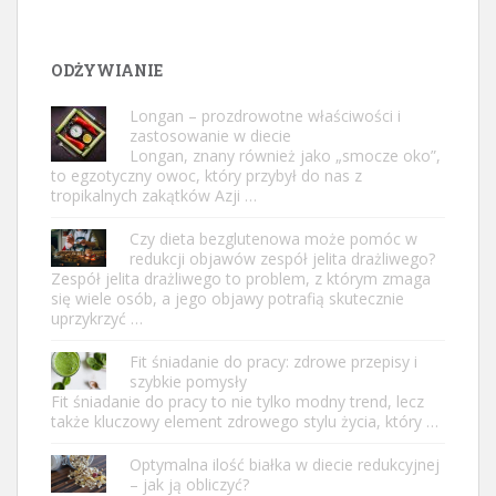
ODŻYWIANIE
Longan – prozdrowotne właściwości i
zastosowanie w diecie
Longan, znany również jako „smocze oko”,
to egzotyczny owoc, który przybył do nas z
tropikalnych zakątków Azji …
Czy dieta bezglutenowa może pomóc w
redukcji objawów zespół jelita drażliwego?
Zespół jelita drażliwego to problem, z którym zmaga
się wiele osób, a jego objawy potrafią skutecznie
uprzykrzyć …
Fit śniadanie do pracy: zdrowe przepisy i
szybkie pomysły
Fit śniadanie do pracy to nie tylko modny trend, lecz
także kluczowy element zdrowego stylu życia, który …
Optymalna ilość białka w diecie redukcyjnej
– jak ją obliczyć?