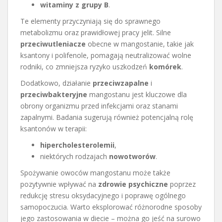
witaminy z grupy B
.
Te elementy przyczyniają się do sprawnego
metabolizmu oraz prawidłowej pracy jelit. Silne
przeciwutleniacze
obecne w mangostanie, takie jak
ksantony i polifenole, pomagają neutralizować wolne
rodniki, co zmniejsza ryzyko uszkodzeń
komórek
.
Dodatkowo, działanie
przeciwzapalne
i
przeciwbakteryjne
mangostanu jest kluczowe dla
obrony organizmu przed infekcjami oraz stanami
zapalnymi. Badania sugerują również potencjalną rolę
ksantonów w terapii:
hipercholesterolemii
,
niektórych rodzajach
nowotworów
.
Spożywanie owoców mangostanu może także
pozytywnie wpływać na
zdrowie psychiczne
poprzez
redukcję stresu oksydacyjnego i poprawę ogólnego
samopoczucia. Warto eksplorować różnorodne sposoby
jego zastosowania w diecie – można go jeść na surowo