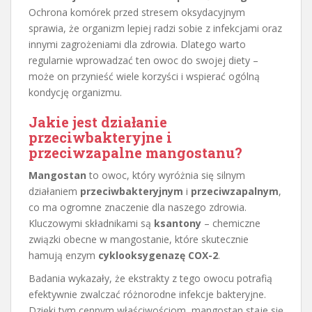
Ochrona komórek przed stresem oksydacyjnym
sprawia, że organizm lepiej radzi sobie z infekcjami oraz
innymi zagrożeniami dla zdrowia. Dlatego warto
regularnie wprowadzać ten owoc do swojej diety –
może on przynieść wiele korzyści i wspierać ogólną
kondycję organizmu.
Jakie jest działanie
przeciwbakteryjne i
przeciwzapalne mangostanu?
Mangostan
to owoc, który wyróżnia się silnym
działaniem
przeciwbakteryjnym
i
przeciwzapalnym
,
co ma ogromne znaczenie dla naszego zdrowia.
Kluczowymi składnikami są
ksantony
– chemiczne
związki obecne w mangostanie, które skutecznie
hamują enzym
cyklooksygenazę COX-2
.
Badania wykazały, że ekstrakty z tego owocu potrafią
efektywnie zwalczać różnorodne infekcje bakteryjne.
Dzięki tym cennym właściwościom, mangostan staje się