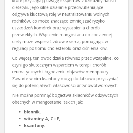
które przyciągają uwagę ekspertów z dziedziny nauki i
dietetyki. Jego silne działanie przeciwutleniające
odgrywa kluczową rolę w neutralizowaniu wolnych
rodników, co może znacząco zmniejszać ryzyko
uszkodzeń komórek oraz wystąpienia chorób
przewlekłych. Włączenie mangostanu do codziennej
diety może wspierać zdrowie serca, pomagając w
regulacji poziomu cholesterolu oraz ciśnienia krwi.
Co więcej, ten owoc działa również przeciwzapalnie, co
czyni go skutecznym wsparciem w terapii chorób
reumatycznych i łagodzeniu objawów menopauzy.
Zawarte w nim ksantony mogą dodatkowo przyczyniać
się do potencjalnych właściwości antynowotworowych.
Nie można pominąć bogactwa składników odżywczych
obecnych w mangostanie, takich jak:
błonnik
,
witaminy A, C i E
,
ksantony
.