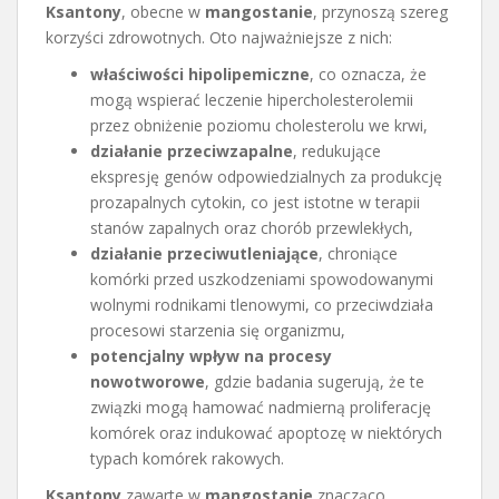
Ksantony
, obecne w
mangostanie
, przynoszą szereg
korzyści zdrowotnych. Oto najważniejsze z nich:
właściwości hipolipemiczne
, co oznacza, że
mogą wspierać leczenie hipercholesterolemii
przez obniżenie poziomu cholesterolu we krwi,
działanie przeciwzapalne
, redukujące
ekspresję genów odpowiedzialnych za produkcję
prozapalnych cytokin, co jest istotne w terapii
stanów zapalnych oraz chorób przewlekłych,
działanie przeciwutleniające
, chroniące
komórki przed uszkodzeniami spowodowanymi
wolnymi rodnikami tlenowymi, co przeciwdziała
procesowi starzenia się organizmu,
potencjalny wpływ na procesy
nowotworowe
, gdzie badania sugerują, że te
związki mogą hamować nadmierną proliferację
komórek oraz indukować apoptozę w niektórych
typach komórek rakowych.
Ksantony
zawarte w
mangostanie
znacząco