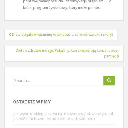
poprawę samopoczucia i detoksykację organizmu. To
krótki program żywieniowy, który może pomóc...
Nawigacja
Dieta bogata w witaminę A: jak dbać o zdrowie wzroku i skóry?
wpisu
Dieta a zdrowie mózgu: Pokarmy, które wspierają koncentrację i
pamięć
Search
for:
OSTATNIE WPISY
Jak wybrać sklep z częściami rowerowymi: asortyment,
jakość i fachowe doradztwo przed zakupem