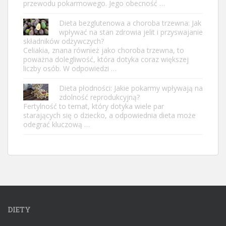
przewodu pokarmowego. Jego obecność …
Dieta bezglutenowa a choroba trzewna: Jak
wpływać na stan zdrowia jelit i przyswajanie
składników odżywczych?
Celiakia, znana również jako choroba trzewna, to
poważna dolegliwość, która dotyka coraz większej
liczby osób. W odpowiedzi …
Dieta płodności: Jakie pokarmy wpływają na
zdolność reprodukcyjną?
Fertylność to temat, który dotyka wiele par
starających się o dziecko, a odpowiednia dieta może
odegrać kluczową …
DIETY