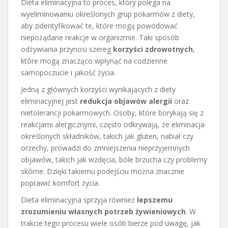
Dieta eliminacyjna to proces, który polega na
wyeliminowaniu określonych grup pokarmów z diety,
aby zidentyfikować te, które mogą powodować
niepożądane reakcje w organizmie. Taki sposób
odżywiania przynosi szereg
korzyści zdrowotnych
,
które mogą znacząco wpłynąć na codzienne
samopoczucie i jakość życia.
Jedną z głównych korzyści wynikających z diety
eliminacyjnej jest
redukcja objawów alergii
oraz
nietolerancji pokarmowych. Osoby, które borykają się z
reakcjami alergicznymi, często odkrywają, że eliminacja
określonych składników, takich jak gluten, nabiał czy
orzechy, prowadzi do zmniejszenia nieprzyjemnych
objawów, takich jak wzdęcia, bóle brzucha czy problemy
skórne. Dzięki takiemu podejściu można znacznie
poprawić komfort życia.
Dieta eliminacyjna sprzyja również
lepszemu
zrozumieniu własnych potrzeb żywieniowych
. W
trakcie tego procesu wiele osób bierze pod uwagę, jak