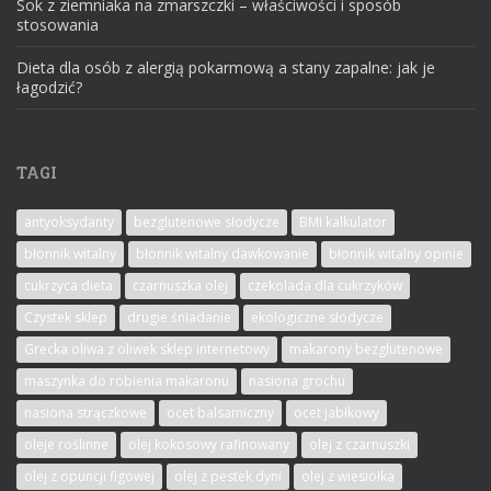
Sok z ziemniaka na zmarszczki – właściwości i sposób
stosowania
Dieta dla osób z alergią pokarmową a stany zapalne: jak je
łagodzić?
TAGI
antyoksydanty
bezglutenowe słodycze
BMI kalkulator
błonnik witalny
błonnik witalny dawkowanie
błonnik witalny opinie
cukrzyca dieta
czarnuszka olej
czekolada dla cukrzyków
Czystek sklep
drugie śniadanie
ekologiczne słodycze
Grecka oliwa z oliwek sklep internetowy
makarony bezglutenowe
maszynka do robienia makaronu
nasiona grochu
nasiona strączkowe
ocet balsamiczny
ocet jabłkowy
oleje roślinne
olej kokosowy rafinowany
olej z czarnuszki
olej z opuncji figowej
olej z pestek dyni
olej z wiesiołka