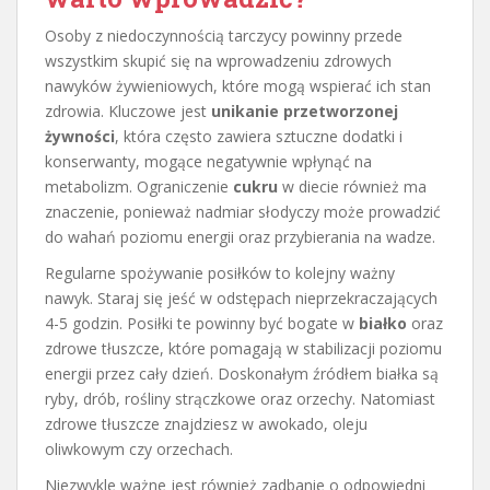
Osoby z niedoczynnością tarczycy powinny przede
wszystkim skupić się na wprowadzeniu zdrowych
nawyków żywieniowych, które mogą wspierać ich stan
zdrowia. Kluczowe jest
unikanie przetworzonej
żywności
, która często zawiera sztuczne dodatki i
konserwanty, mogące negatywnie wpłynąć na
metabolizm. Ograniczenie
cukru
w diecie również ma
znaczenie, ponieważ nadmiar słodyczy może prowadzić
do wahań poziomu energii oraz przybierania na wadze.
Regularne spożywanie posiłków to kolejny ważny
nawyk. Staraj się jeść w odstępach nieprzekraczających
4-5 godzin. Posiłki te powinny być bogate w
białko
oraz
zdrowe tłuszcze, które pomagają w stabilizacji poziomu
energii przez cały dzień. Doskonałym źródłem białka są
ryby, drób, rośliny strączkowe oraz orzechy. Natomiast
zdrowe tłuszcze znajdziesz w awokado, oleju
oliwkowym czy orzechach.
Niezwykle ważne jest również zadbanie o odpowiedni