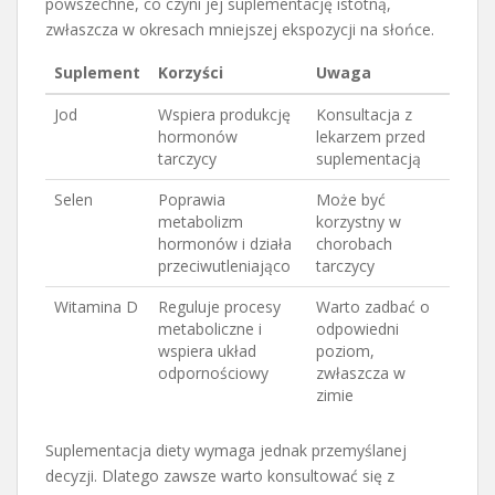
powszechne, co czyni jej suplementację istotną,
zwłaszcza w okresach mniejszej ekspozycji na słońce.
Suplement
Korzyści
Uwaga
Jod
Wspiera produkcję
Konsultacja z
hormonów
lekarzem przed
tarczycy
suplementacją
Selen
Poprawia
Może być
metabolizm
korzystny w
hormonów i działa
chorobach
przeciwutleniająco
tarczycy
Witamina D
Reguluje procesy
Warto zadbać o
metaboliczne i
odpowiedni
wspiera układ
poziom,
odpornościowy
zwłaszcza w
zimie
Suplementacja diety wymaga jednak przemyślanej
decyzji. Dlatego zawsze warto konsultować się z