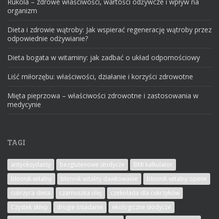
Rukola – zdrowe właściwości, wartości odżywcze i wpływ na
organizm
Dieta i zdrowie wątroby: Jak wspierać regenerację wątroby przez
odpowiednie odżywianie?
Dieta bogata w witaminy: jak zadbać o układ odpornościowy
Liść miłorzębu: właściwości, działanie i korzyści zdrowotne
Mięta pieprzowa – właściwości zdrowotne i zastosowania w
medycynie
TAGI
antyoksydanty
bezglutenowe słodycze
BMI kalkulator
błonnik witalny
błonnik witalny dawkowanie
błonnik witalny opinie
cukrzyca dieta
czarnuszka olej
czekolada dla cukrzyków
Czystek sklep
drugie śniadanie
ekologiczne słodycze