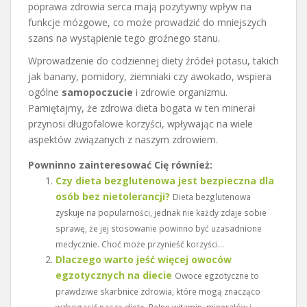
poprawa zdrowia serca mają pozytywny wpływ na
funkcje mózgowe, co może prowadzić do mniejszych
szans na wystąpienie tego groźnego stanu.
Wprowadzenie do codziennej diety źródeł potasu, takich
jak banany, pomidory, ziemniaki czy awokado, wspiera
ogólne
samopoczucie
i zdrowie organizmu.
Pamiętajmy, że zdrowa dieta bogata w ten minerał
przynosi długofalowe korzyści, wpływając na wiele
aspektów związanych z naszym zdrowiem.
Powninno zainteresować Cię również:
Czy dieta bezglutenowa jest bezpieczna dla
osób bez nietolerancji?
Dieta bezglutenowa
zyskuje na popularności, jednak nie każdy zdaje sobie
sprawę, że jej stosowanie powinno być uzasadnione
medycznie. Choć może przynieść korzyści...
Dlaczego warto jeść więcej owoców
egzotycznych na diecie
Owoce egzotyczne to
prawdziwe skarbnice zdrowia, które mogą znacząco
wzbogacić naszą dietę. Pełne witamin, minerałów i