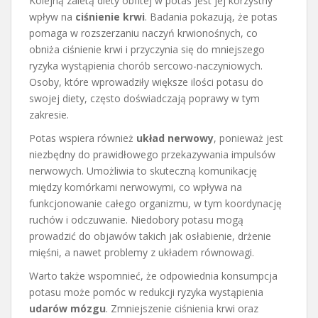
Kolejną zaletą diety obfitej w potas jest jej korzystny
wpływ na
ciśnienie krwi
. Badania pokazują, że potas
pomaga w rozszerzaniu naczyń krwionośnych, co
obniża ciśnienie krwi i przyczynia się do mniejszego
ryzyka wystąpienia chorób sercowo-naczyniowych.
Osoby, które wprowadziły większe ilości potasu do
swojej diety, często doświadczają poprawy w tym
zakresie.
Potas wspiera również
układ nerwowy
, ponieważ jest
niezbędny do prawidłowego przekazywania impulsów
nerwowych. Umożliwia to skuteczną komunikację
między komórkami nerwowymi, co wpływa na
funkcjonowanie całego organizmu, w tym koordynację
ruchów i odczuwanie. Niedobory potasu mogą
prowadzić do objawów takich jak osłabienie, drżenie
mięśni, a nawet problemy z układem równowagi.
Warto także wspomnieć, że odpowiednia konsumpcja
potasu może pomóc w redukcji ryzyka wystąpienia
udarów mózgu
. Zmniejszenie ciśnienia krwi oraz