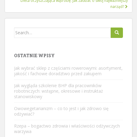
Dieta oczyszczająca wątrobę: jak zadbać o swój najważniejszy
narząd?
Search
for:
OSTATNIE WPISY
Jak wybrać sklep z częściami rowerowymi: asortyment,
jakość i fachowe doradztwo przed zakupem
Jak wygląda szkolenie BHP dla pracowników
robotniczych: wstępne, okresowe i instruktaż
stanowiskowy
Owowegetarianizm – co to jest i jak zdrowo się
odżywiać?
Rzepa – bogactwo zdrowia i właściwości odżywczych
warzywa