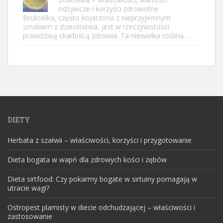
odżywcze i korzyści zdrowotne
Brukselka, często kojarzona z nieprzyjemnym
smakiem z dzieciństwa, jest w rzeczywistości
prawdziwą skarbnicą zdrowia. Ta niewielka roślina …
DIETY
Herbata z szałwii – właściwości, korzyści i przygotowanie
Dieta bogata w wapń dla zdrowych kości i zębów
Dieta sirtfood: Czy pokarmy bogate w sirtuiny pomagają w
utracie wagi?
Ostropest plamisty w diecie odchudzającej – właściwości i
zastosowanie