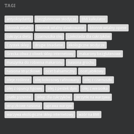
TAGI
antyoksydanty
bezglutenowe słodycze
BMI kalkulator
błonnik witalny
błonnik witalny dawkowanie
błonnik witalny opinie
cukrzyca dieta
czarnuszka olej
czekolada dla cukrzyków
Czystek sklep
drugie śniadanie
ekologiczne słodycze
Grecka oliwa z oliwek sklep internetowy
makarony bezglutenowe
maszynka do robienia makaronu
nasiona grochu
nasiona strączkowe
ocet balsamiczny
ocet jabłkowy
oleje roślinne
olej kokosowy rafinowany
olej z czarnuszki
olej z opuncji figowej
olej z pestek dyni
olej z wiesiołka
płatki pszenne
sklep dla cukrzyków
skrzynki na warzywa
strączkowe nasiona
uprawa warzyw
warzywa ekologiczne sklep internetowy
wzór na BMI