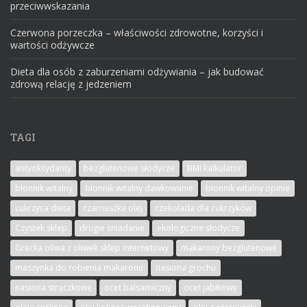
przeciwwskazania
Czerwona porzeczka – właściwości zdrowotne, korzyści i
wartości odżywcze
Dieta dla osób z zaburzeniami odżywiania – jak budować
zdrową relację z jedzeniem
TAGI
antyoksydanty
bezglutenowe słodycze
BMI kalkulator
błonnik witalny
błonnik witalny dawkowanie
błonnik witalny opinie
cukrzyca dieta
czarnuszka olej
czekolada dla cukrzyków
Czystek sklep
drugie śniadanie
ekologiczne słodycze
Grecka oliwa z oliwek sklep internetowy
makarony bezglutenowe
maszynka do robienia makaronu
nasiona grochu
nasiona strączkowe
ocet balsamiczny
ocet jabłkowy