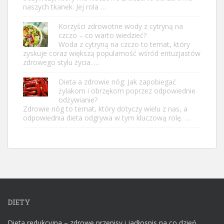
naszych tkanek. Jej rola …
Korzyści zdrowotne wody z cytryną na
czczo – co warto wiedzieć?
Woda z cytryną na czczo to temat, który
zyskuje coraz większą popularność wśród entuzjastów
zdrowego stylu życia. …
Dieta a zdrowie nóg: Jak zapobiegać
żylakom i obrzękom poprzez odpowiednie
odżywianie?
Zdrowie nóg to temat, który dotyczy wielu z nas, a
odpowiednia dieta odgrywa w tym kluczową rolę. …
DIETY
Dieta redukcyjna – zdrowe przepisy i jadłospis na co dzień