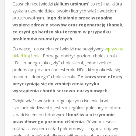
Czosnek niedźwiedzi (
Allium ursinum
) to roślina, która
zyskała uznanie dzięki swoim licznych właściwościom
prozdrowotnym.
Jego działanie przeciwzapalne
wspiera zdrowie stawów oraz regenerację tkanek,
co czyni go bardzo skutecznym w przypadku
problemów reumatycznych.
Co więcej, czosnek niedźwiedzi ma pozytywny
wpływ na
układ krążenia
. Pomaga obniżyć poziom cholesterolu
LDL, znanego jako „zły” cholesterol, jednocześnie
podnosząc poziom cholesterolu HDL, który określa się
mianem „dobrego” cholesterolu.
Te korzystne efekty
przyczyniają się do zmniejszenia ryzyka
wystąpienia chorób sercowo-naczyniowych.
Dzięki właściwościom regulującym ciśnienie krwi,
czosnek niedźwiedzi jest szczególnie polecany osobom
z nadciśnieniem tętniczym.
Umożliwia utrzymanie
prawidłowego poziomu ciśnienia.
Równocześnie
roślina ta wspiera układ pokarmowy – łagodzi objawy
wielu zaburzeń żołądkowo-jelitowych i ułatwia proces