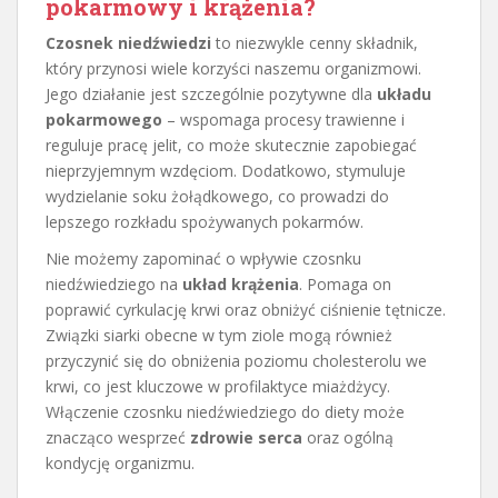
pokarmowy i krążenia?
Czosnek niedźwiedzi
to niezwykle cenny składnik,
który przynosi wiele korzyści naszemu organizmowi.
Jego działanie jest szczególnie pozytywne dla
układu
pokarmowego
– wspomaga procesy trawienne i
reguluje pracę jelit, co może skutecznie zapobiegać
nieprzyjemnym wzdęciom. Dodatkowo, stymuluje
wydzielanie soku żołądkowego, co prowadzi do
lepszego rozkładu spożywanych pokarmów.
Nie możemy zapominać o wpływie czosnku
niedźwiedziego na
układ krążenia
. Pomaga on
poprawić cyrkulację krwi oraz obniżyć ciśnienie tętnicze.
Związki siarki obecne w tym ziole mogą również
przyczynić się do obniżenia poziomu cholesterolu we
krwi, co jest kluczowe w profilaktyce miażdżycy.
Włączenie czosnku niedźwiedziego do diety może
znacząco wesprzeć
zdrowie serca
oraz ogólną
kondycję organizmu.