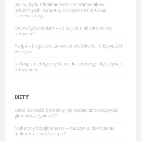
Jak wygląda szkolenie BHP dla pracowników
robotniczych: wstępne, okresowe i instruktaż
stanowiskowy
Owowegetarianizm – co to jest i jak zdrowo się
odżywiać?
Rzepa – bogactwo zdrowia i właściwości odżywczych
warzywa
Jadłospis dietetyczny: klucz do zdrowego stylu życia i
odżywiania
DIETY
Dieta dla osób z celiakią: jak bezpiecznie spożywać
glutenową żywność?
Makarony bezglutenowe – maszynka do robienia
makaronu – warto kupić?