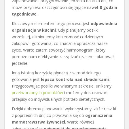
zaplanowanie i przygotowanie jedzenia na kilka dni, co
może przynieść oszczędności sięgające nawet
8 godzin
tygodniowo
.
Kluczowym elementem tego procesu jest
odpowiednia
organizacja w kuchni
. Gdy planujemy posiłki
wcześniej, eliminujemy konieczność codziennych
zakupów i gotowania, co znacznie upraszcza nasze
życie. Warto zatem stworzyć harmonogram, który
pomoże nam efektywnie zarządzać czasem i planować
jedzenie.
Inną istotną korzyścią płynącą z samodzielnego
gotowania jest
lepsza kontrola nad składnikami
.
Przygotowując posiłki we własnym zakresie, unikamy
przetworzonych produktów
i możemy dostosować
przepisy do indywidualnych potrzeb dietetycznych.
Dzięki dobremu planowaniu wykorzystamy także resztki
z poprzednich dni, co przyczynia się do
ograniczenia
marnotrawstwa żywności
. Warto również
zainwestować w
pojemniki do przechowywania