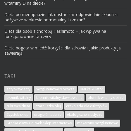
witaminy D na diecie?
Dieta po menopauzie: Jak dostarczać odpowiednie składniki
odżywcze w okresie hormonalnych zmian?
Dieta dla osób z chorobą Hashimoto – jak wpływa na
funkcjonowanie tarczycy
Dieta bogata w miedź: korzyści dla zdrowia i jakie produkty ją
zawierają
TAGI
antyoksydanty
bezglutenowe słodycze
BMI kalkulator
błonnik witalny
błonnik witalny dawkowanie
błonnik witalny opinie
cukrzyca dieta
czarnuszka olej
czekolada dla cukrzyków
Czystek sklep
drugie śniadanie
ekologiczne słodycze
Grecka oliwa z oliwek sklep internetowy
makarony bezglutenowe