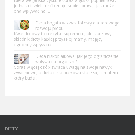
Dieta wegańska zyskuje coraz większą popularność,
jednak niewiele osób zdaje sobie sprawę, jak może
ona wpływać na …
Dieta bogata w kwas foliowy dla zdrowego
rozwoju płodu
Kwas foliowy to nie tylko suplement, ale kluczowy
składnik diety każdej przyszłej mamy, mający
ogromny wpływ na …
Dieta niskobiałkowa: Jak jego ograniczenie
wpływa na organizm?
Coraz więcej osób zwraca uwagę na swoje nawyki
żywieniowe, a dieta niskobiałkowa staje się tematem,
który budzi …
DIETY