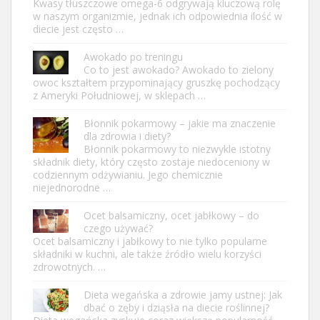
Kwasy tłuszczowe omega-6 odgrywają kluczową rolę
w naszym organizmie, jednak ich odpowiednia ilość w
diecie jest często …
Awokado po treningu
Co to jest awokado? Awokado to zielony
owoc kształtem przypominający gruszkę pochodzący
z Ameryki Południowej, w sklepach …
Błonnik pokarmowy – jakie ma znaczenie
dla zdrowia i diety?
Błonnik pokarmowy to niezwykle istotny
składnik diety, który często zostaje niedoceniony w
codziennym odżywianiu. Jego chemicznie
niejednorodne …
Ocet balsamiczny, ocet jabłkowy – do
czego używać?
Ocet balsamiczny i jabłkowy to nie tylko popularne
składniki w kuchni, ale także źródło wielu korzyści
zdrowotnych. …
Dieta wegańska a zdrowie jamy ustnej: Jak
dbać o zęby i dziąsła na diecie roślinnej?