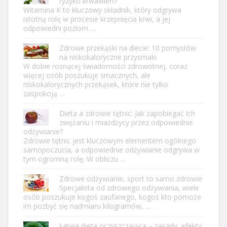
ryzyko krwawień?
Witamina K to kluczowy składnik, który odgrywa
istotną rolę w procesie krzepnięcia krwi, a jej
odpowiedni poziom …
Zdrowe przekąski na diecie: 10 pomysłów
na niskokaloryczne przysmaki
W dobie rosnącej świadomości zdrowotnej, coraz
więcej osób poszukuje smacznych, ale
niskokalorycznych przekąsek, które nie tylko
zaspokoją …
Dieta a zdrowie tętnic: Jak zapobiegać ich
zwężaniu i miażdżycy przez odpowiednie
odżywianie?
Zdrowie tętnic jest kluczowym elementem ogólnego
samopoczucia, a odpowiednie odżywianie odgrywa w
tym ogromną rolę. W obliczu …
Zdrowe odżywianie, sport to samo zdrowie
Specjalista od zdrowego odżywiania, wiele
osób poszukuje kogoś zaufanego, kogoś kto pomoże
im pozbyć się nadmiaru kilogramów, …
Łatwa dieta oczyszczająca – zasady, efekty