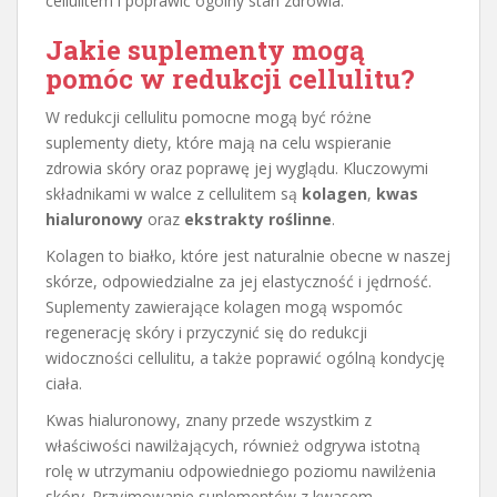
cellulitem i poprawić ogólny stan zdrowia.
Jakie suplementy mogą
pomóc w redukcji cellulitu?
W redukcji cellulitu pomocne mogą być różne
suplementy diety, które mają na celu wspieranie
zdrowia skóry oraz poprawę jej wyglądu. Kluczowymi
składnikami w walce z cellulitem są
kolagen
,
kwas
hialuronowy
oraz
ekstrakty roślinne
.
Kolagen to białko, które jest naturalnie obecne w naszej
skórze, odpowiedzialne za jej elastyczność i jędrność.
Suplementy zawierające kolagen mogą wspomóc
regenerację skóry i przyczynić się do redukcji
widoczności cellulitu, a także poprawić ogólną kondycję
ciała.
Kwas hialuronowy, znany przede wszystkim z
właściwości nawilżających, również odgrywa istotną
rolę w utrzymaniu odpowiedniego poziomu nawilżenia
skóry. Przyjmowanie suplementów z kwasem