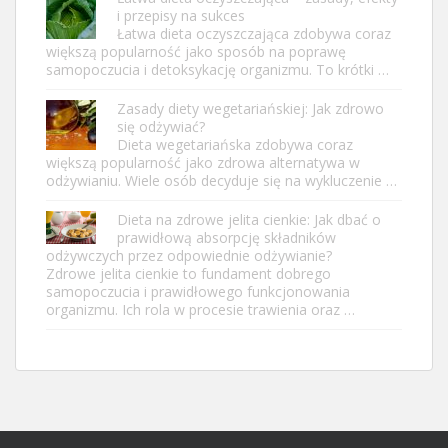
i przepisy na sukces
Łatwa dieta oczyszczająca zdobywa coraz
większą popularność jako sposób na poprawę
samopoczucia i detoksykację organizmu. To krótki …
Zasady diety wegetariańskiej: Jak zdrowo
się odżywiać?
Dieta wegetariańska zdobywa coraz
większą popularność jako zdrowa alternatywa w
odżywianiu. Wiele osób decyduje się na wykluczenie …
Dieta na zdrowe jelita cienkie: Jak dbać o
prawidłową absorpcję składników
odżywczych przez odpowiednie odżywianie?
Zdrowe jelita cienkie to fundament dobrego
samopoczucia i prawidłowego funkcjonowania
organizmu. Ich rola w procesie trawienia oraz …