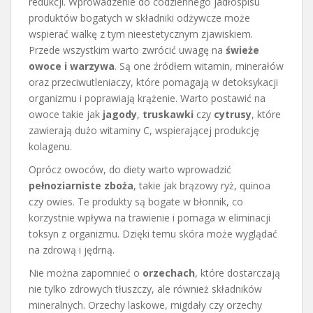
redukcji. Wprowadzenie do codziennego jadłospisu
produktów bogatych w składniki odżywcze może
wspierać walkę z tym nieestetycznym zjawiskiem.
Przede wszystkim warto zwrócić uwagę na
świeże
owoce i warzywa
. Są one źródłem witamin, minerałów
oraz przeciwutleniaczy, które pomagają w detoksykacji
organizmu i poprawiają krążenie. Warto postawić na
owoce takie jak
jagody
,
truskawki
czy
cytrusy
, które
zawierają dużo witaminy C, wspierającej produkcję
kolagenu.
Oprócz owoców, do diety warto wprowadzić
pełnoziarniste zboża
, takie jak brązowy ryż, quinoa
czy owies. Te produkty są bogate w błonnik, co
korzystnie wpływa na trawienie i pomaga w eliminacji
toksyn z organizmu. Dzięki temu skóra może wyglądać
na zdrową i jędrną.
Nie można zapomnieć o
orzechach
, które dostarczają
nie tylko zdrowych tłuszczy, ale również składników
mineralnych. Orzechy laskowe, migdały czy orzechy