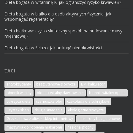
Dieta bogata w witaminę K: jak ograniczyć ryzyko krwawień?
Dieta bogata w białko dla osób aktywnych fizycznie: jak
wspomagać regenerację?
Dieta białkowa: czy to skuteczny sposób na budowanie masy
mięśniowej?
Dieta bogata w żelazo: jak uniknąć niedokrwistości
TAGI
antyoksydanty
bezglutenowe słodycze
BMI kalkulator
błonnik witalny
błonnik witalny dawkowanie
błonnik witalny opinie
cukrzyca dieta
czarnuszka olej
czekolada dla cukrzyków
Czystek sklep
drugie śniadanie
ekologiczne słodycze
Grecka oliwa z oliwek sklep internetowy
makarony bezglutenowe
maszynka do robienia makaronu
nasiona grochu