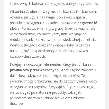
intensywnych kolorach, jak jagody, papryka czy szpinak.
Witamina C, obecna w cytrusach, kiwi czy truskawkach,
również zasługuje na uwagę, ponieważ wspiera
produkcję kolagenu, co z kolei poprawia
elastyczność
skóry
. Ponadto, witaminy z grupy B pełnią ważną rolę
w metabolizmie, co może korzystnie wpłynąć na
redukcję tkanki tłuszczowej odpowiedzialnej za cellulit.
Warto wzbogacić codzienną dietę o ryby, orzechy i
nasiona, które są doskonałym źródłem zdrowych
kwasów tłuszczowych.
Kolejnym kluczowym elementem diety jest unikanie
produktów przetworzonych
, które często zawierają
dużą ilość cukru, soli i sztucznych dodatków. Te
składniki mogą przyczyniać się do zatrzymywania wody
w organizmie i pogarszać wygląd skóry. Zamiast tego,
warto sięgać po naturalne produkty, takie jak
pełnoziarniste zboża, chude białka oraz zdrowe
tłuszcze.