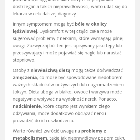
dostrzegania takich nieprawidłowości, warto udać się do
lekarza w celu dalszej diagnozy.
Innym symptomem mogą być
bóle w okolicy
lędźwiowej
. Dyskomfort w tej części ciała może
sugerować problemy z nerkami, które wymagają pilnej
uwagi. Zazwyczaj ból ten jest opisywany jako tępy lub
przeszywający i może pojawiać się nagle lub narastać
stopniowo.
Osoby z
niewłaściwą dietą
mogą także doświadczać
zmęczenia
, co może być spowodowane niedoborem
ważnych składników odżywczych lub nagromadzeniem
toksyn. Dieta uboga w białko, owoce i warzywa może
negatywnie wpływać na wydolność nerek. Ponadto,
nadciśnienie
, które często jest wynikiem złego
odżywiania, może dodatkowo obciążać nerki i
prowadzić do ich uszkodzenia.
Warto również zwrócić uwagę na
problemy z
metabolizmem
, takie jak nieprawidłowy poziom cukru