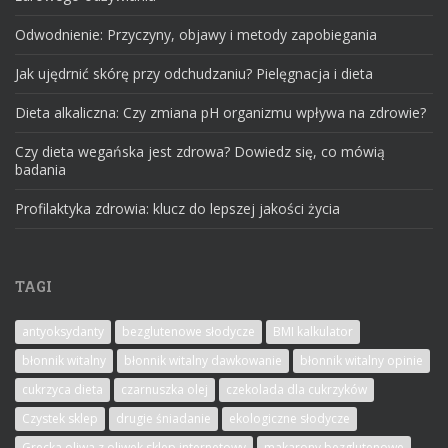
Odwodnienie: Przyczyny, objawy i metody zapobiegania
Jak ujędrnić skórę przy odchudzaniu? Pielęgnacja i dieta
Dieta alkaliczna: Czy zmiana pH organizmu wpływa na zdrowie?
Czy dieta wegańska jest zdrowa? Dowiedz się, co mówią
badania
Profilaktyka zdrowia: klucz do lepszej jakości życia
TAGI
antyoksydanty
bezglutenowe słodycze
BMI kalkulator
błonnik witalny
błonnik witalny dawkowanie
błonnik witalny opinie
cukrzyca dieta
czarnuszka olej
czekolada dla cukrzyków
Czystek sklep
drugie śniadanie
ekologiczne słodycze
Grecka oliwa z oliwek sklep internetowy
makarony bezglutenowe