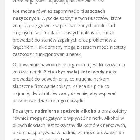
które negatywnie wpływają na zdrowie nerek.
Nie można również zapominać o
tłuszczach
nasyconych
. Wysokie spożycie tych tłuszczów, które
znajdują się głównie w przetworzonych produktach
mięsnych, fast foodach i tłustych nabiałach, może
prowadzić do stanów zapalnych oraz problemów z
krążeniem. Takie zmiany mogą z czasem może niestety
zaszkodzić funkcjonowaniu nerek.
Odpowiednie nawodnienie organizmu jest kluczowe dla
zdrowia nerek.
Picie zbyt małej ilości wody
może
prowadzić do odwodnienia, co utrudnia nerkom
skuteczne filtrowanie toksyn. Zaleca się picie co
najmniej dwóch litrów wody dziennie, aby wspierać
prawidłowe działanie tego narządu.
Poza tym,
nadmierne spożycie alkoholu
oraz kofeiny
również mogą negatywnie wpływać na nerki. Alkohol w
dużych ilościach jest toksyczny dla komórek nerkowych,
a kofeina spożywana w nadmiarze może prowadzić do
podwyższenia ciśnienia krwi.