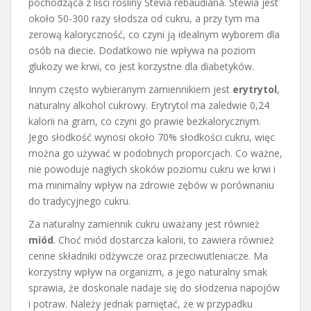
pochodząca z liści rośliny Stevia rebaudiana. Stewia jest
około 50-300 razy słodsza od cukru, a przy tym ma
zerową kaloryczność, co czyni ją idealnym wyborem dla
osób na diecie. Dodatkowo nie wpływa na poziom
glukozy we krwi, co jest korzystne dla diabetyków.
Innym często wybieranym zamiennikiem jest
erytrytol
,
naturalny alkohol cukrowy. Erytrytol ma zaledwie 0,24
kalorii na gram, co czyni go prawie bezkalorycznym.
Jego słodkość wynosi około 70% słodkości cukru, więc
można go używać w podobnych proporcjach. Co ważne,
nie powoduje nagłych skoków poziomu cukru we krwi i
ma minimalny wpływ na zdrowie zębów w porównaniu
do tradycyjnego cukru.
Za naturalny zamiennik cukru uważany jest również
miód
. Choć miód dostarcza kalorii, to zawiera również
cenne składniki odżywcze oraz przeciwutleniacze. Ma
korzystny wpływ na organizm, a jego naturalny smak
sprawia, że doskonale nadaje się do słodzenia napojów
i potraw. Należy jednak pamiętać, że w przypadku