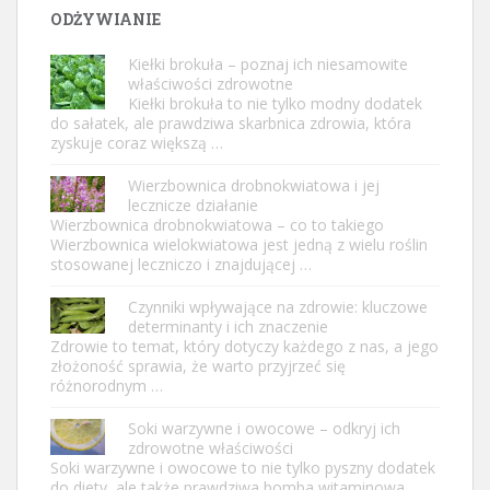
ODŻYWIANIE
Kiełki brokuła – poznaj ich niesamowite
właściwości zdrowotne
Kiełki brokuła to nie tylko modny dodatek
do sałatek, ale prawdziwa skarbnica zdrowia, która
zyskuje coraz większą …
Wierzbownica drobnokwiatowa i jej
lecznicze działanie
Wierzbownica drobnokwiatowa – co to takiego
Wierzbownica wielokwiatowa jest jedną z wielu roślin
stosowanej leczniczo i znajdującej …
Czynniki wpływające na zdrowie: kluczowe
determinanty i ich znaczenie
Zdrowie to temat, który dotyczy każdego z nas, a jego
złożoność sprawia, że warto przyjrzeć się
różnorodnym …
Soki warzywne i owocowe – odkryj ich
zdrowotne właściwości
Soki warzywne i owocowe to nie tylko pyszny dodatek
do diety, ale także prawdziwa bomba witaminowa,