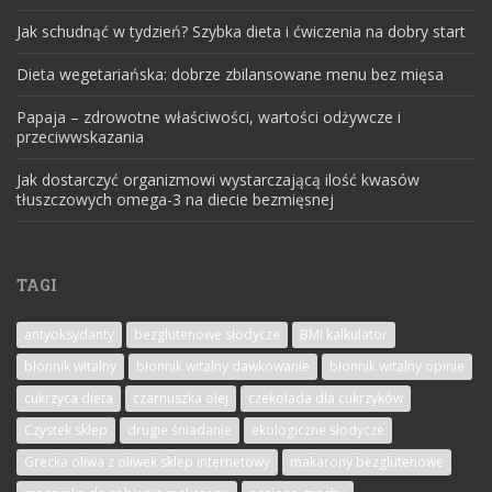
Jak schudnąć w tydzień? Szybka dieta i ćwiczenia na dobry start
Dieta wegetariańska: dobrze zbilansowane menu bez mięsa
Papaja – zdrowotne właściwości, wartości odżywcze i
przeciwwskazania
Jak dostarczyć organizmowi wystarczającą ilość kwasów
tłuszczowych omega-3 na diecie bezmięsnej
TAGI
antyoksydanty
bezglutenowe słodycze
BMI kalkulator
błonnik witalny
błonnik witalny dawkowanie
błonnik witalny opinie
cukrzyca dieta
czarnuszka olej
czekolada dla cukrzyków
Czystek sklep
drugie śniadanie
ekologiczne słodycze
Grecka oliwa z oliwek sklep internetowy
makarony bezglutenowe